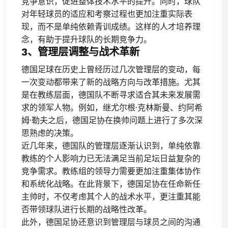
竞争意识，促进整体技术水平的提升。同时，球队
对年轻球员的适应和考察过程也更加注重实际表
现，而不是单纯依赖青训成绩。这样的人才培养理
念，有助于提升球队的长期竞争力。
3、管理层调整与战术革新
德国足球在历史上曾经历过几次管理层的变动，每
一次变动都带来了新的战略方向与改革措施。尤其
是在教练层面，德国队不断寻求适合其未来发展需
求的领军人物。例如，继尤尔根·克林斯曼、约阿希
姆·勒夫之后，德国足协在换帅问题上进行了多次深
思熟虑的决策。
近几年来，德国队的管理层逐渐认识到，单纯依靠
教练的个人影响力已无法满足当前足坛日益复杂的
竞争需求。教练组的领导力需要更加注重集体协作
和系统化战略。在此背景下，德国足协在任命新任
主帅时，不仅考虑其个人的战术水平，更注重其能
否带领球队进行长期的战略性改革。
此外，德国足协还意识到管理层与球员之间的沟通