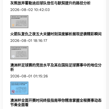
灰熊放弃霍勒迪后球队信任与默契提升的路径分析
2026-08-02 10:42:03
火箭队复仇之夜五大关键时刻深度解析展现逆袭精彩瞬间
2026-08-01 18:16:17
澳洲杯足球赛的竞技水平及其在国际足球赛事中的地位分
析
2026-08-01 01:15:26
澳洲杯全面开赛时间终极指南带你精准掌握全程赛事动态
节奏全面看