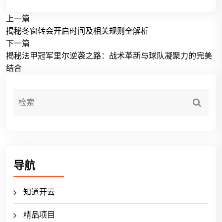
上一篇
揭秘冬窗转会开启时间及相关规则全解析
下一篇
揭秘法甲冠军里尔逆袭之路：战术革新与球队凝聚力的完美
结合
导航
知道开云
精品项目