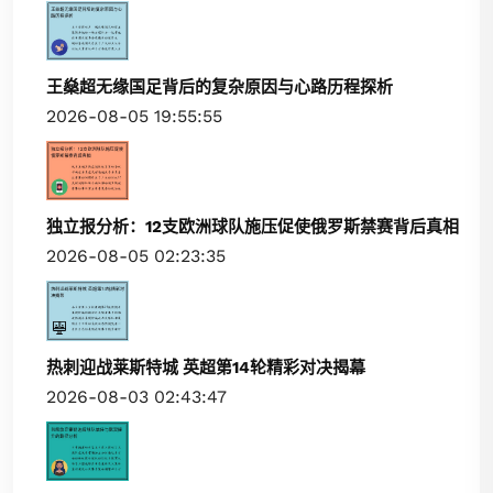
王燊超无缘国足背后的复杂原因与心路历程探析
2026-08-05 19:55:55
独立报分析：12支欧洲球队施压促使俄罗斯禁赛背后真相
2026-08-05 02:23:35
热刺迎战莱斯特城 英超第14轮精彩对决揭幕
2026-08-03 02:43:47