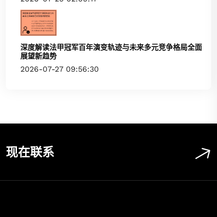
深度解读法甲冠军百年演变轨迹与未来多元竞争格局全面
展望新趋势
2026-07-27 09:56:30
现在联系