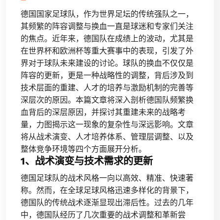
德国国家足球队，作为世界足坛的传统强队之一，
其频繁的阵容调整与换血一直是球迷和专家们关注
的焦点。近年来，德国队在成绩上的波动，尤其是
在世界杯和欧洲杯等重大赛事中的表现，引发了外
界对于球队未来建设的讨论。球队的换血不仅仅是
阵容的更新，更是一种战略性的调整，背后涉及到
技术层面的重建、人才的培养与激励机制的完善等
深层次的原因。本篇文章将深入剖析德国队频繁换
血背后的深层原因，并探讨其重建未来的战略考
量，力图揭示这一现象的复杂性与深远影响。文章
将从战术演变、人才培养体系、管理层调整、以及
整体竞争环境等四个方面展开分析。
1、战术演变与技术需求的更新
德国足球队的战术风格一向以高效、精准、快速著
称。然而，在全球足球风格迅速多样化的背景下，
德国队的传统战术逐渐显现出滞后性。过去的几年
中，德国队经历了几次重要的战术调整和革新尝