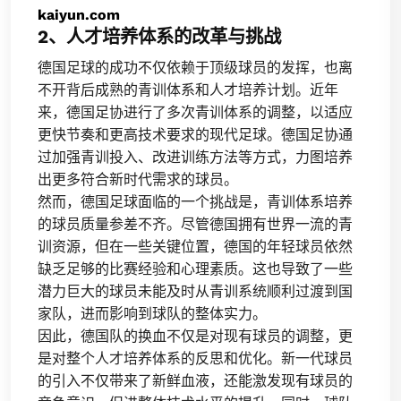
kaiyun.com
2、人才培养体系的改革与挑战
德国足球的成功不仅依赖于顶级球员的发挥，也离
不开背后成熟的青训体系和人才培养计划。近年
来，德国足协进行了多次青训体系的调整，以适应
更快节奏和更高技术要求的现代足球。德国足协通
过加强青训投入、改进训练方法等方式，力图培养
出更多符合新时代需求的球员。
然而，德国足球面临的一个挑战是，青训体系培养
的球员质量参差不齐。尽管德国拥有世界一流的青
训资源，但在一些关键位置，德国的年轻球员依然
缺乏足够的比赛经验和心理素质。这也导致了一些
潜力巨大的球员未能及时从青训系统顺利过渡到国
家队，进而影响到球队的整体实力。
因此，德国队的换血不仅是对现有球员的调整，更
是对整个人才培养体系的反思和优化。新一代球员
的引入不仅带来了新鲜血液，还能激发现有球员的