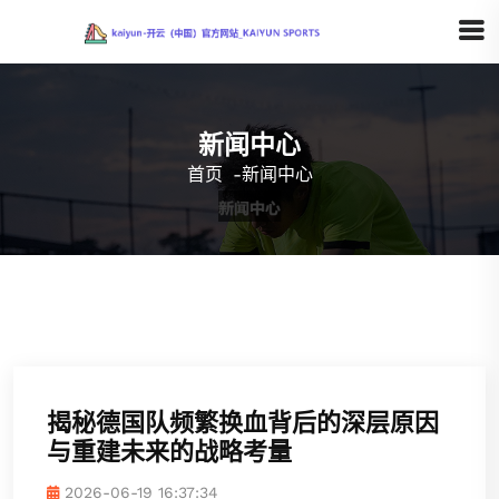
新闻中心
首页
-
新闻中心
揭秘德国队频繁换血背后的深层原因
与重建未来的战略考量
2026-06-19 16:37:34