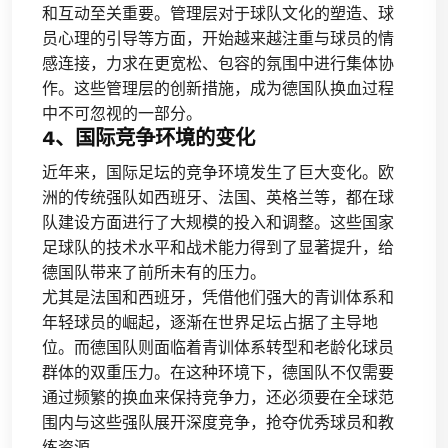
和互动至关重要。管理层对于球队文化的塑造、球
员心理的引导等方面，开始越来越注重与球员的情
感连接，力求在更宽松、包容的氛围中进行集体协
作。这些管理层的创新措施，成为德国队换血过程
中不可忽视的一部分。
4、国际竞争环境的变化
近年来，国际足坛的竞争环境发生了巨大变化。欧
洲的传统强队如西班牙、法国、英格兰等，都在球
队建设方面进行了大规模的投入和调整。这些国家
足球队的技术水平和战术能力得到了显著提升，给
德国队带来了前所未有的压力。
尤其是法国和西班牙，凭借他们强大的青训体系和
年轻球员的崛起，逐渐在世界足坛占据了主导地
位。而德国队则面临着青训体系转型和老龄化球员
群体的双重压力。在这种环境下，德国队不仅需要
通过频繁的换血来保持竞争力，还必须要在全球范
围内与这些强队展开深度竞争，抢夺优秀球员和教
练资源。