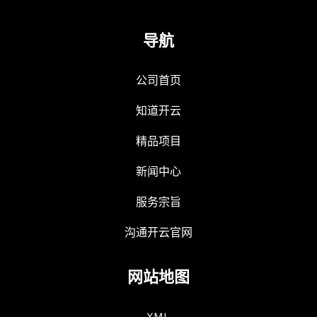
导航
公司首页
知道开云
精品项目
新闻中心
服务宗旨
沟通开云官网
网站地图
XML