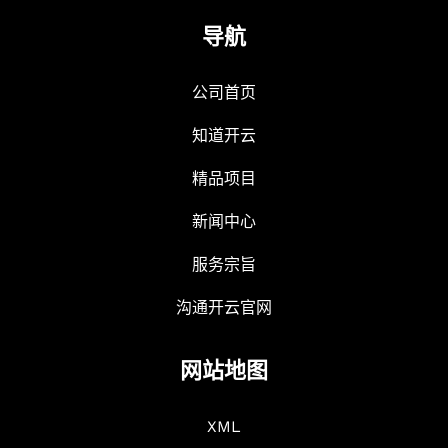
导航
公司首页
知道开云
精品项目
新闻中心
服务宗旨
沟通开云官网
网站地图
XML