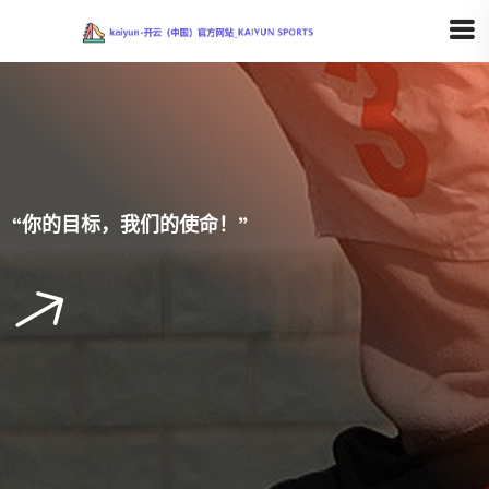
“你的目标，我们的使命！”