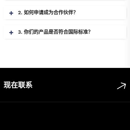
2. 如何申请成为合作伙伴？
3. 你们的产品是否符合国际标准？
现在联系