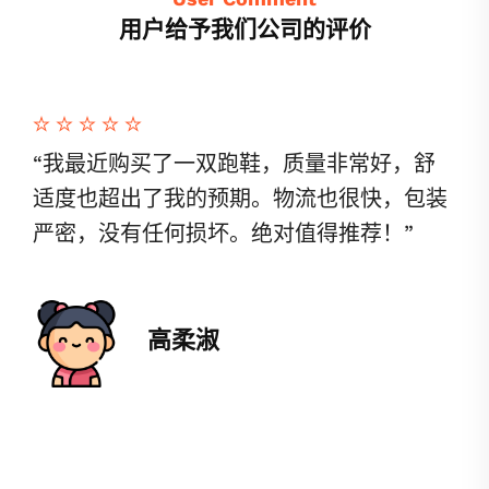
用户给予我们公司的评价
“我最近购买了一双跑鞋，质量非常好，舒
适度也超出了我的预期。物流也很快，包装
严密，没有任何损坏。绝对值得推荐！”
高柔淑