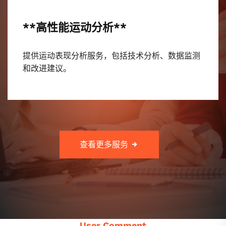
**高性能运动分析**
提供运动表现分析服务，包括技术分析、数据监测
和改进建议。
查看更多服务
User Comment