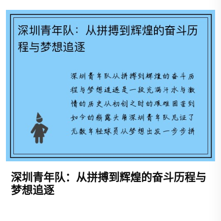
深圳青年队：从拼搏到辉煌的奋斗历程与
梦想追逐