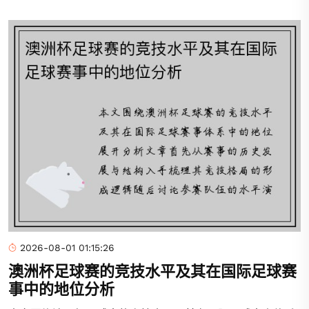
2026-08-01 01:15:26
澳洲杯足球赛的竞技水平及其在国际足球赛
事中的地位分析