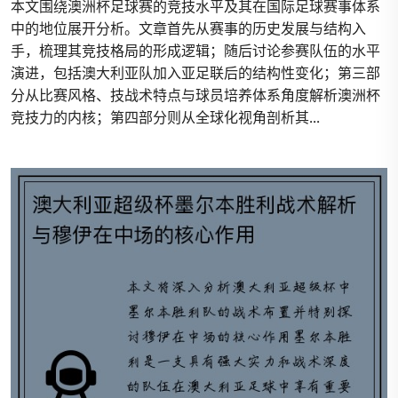
本文围绕澳洲杯足球赛的竞技水平及其在国际足球赛事体系
中的地位展开分析。文章首先从赛事的历史发展与结构入
手，梳理其竞技格局的形成逻辑；随后讨论参赛队伍的水平
演进，包括澳大利亚队加入亚足联后的结构性变化；第三部
分从比赛风格、技战术特点与球员培养体系角度解析澳洲杯
竞技力的内核；第四部分则从全球化视角剖析其...