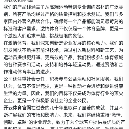
我们的产品线涵盖了从高端运动鞋到专业训练器材的广泛类
别，所有产品均经过严格的质量控制和技术测试。我们与多
家国内外著名品牌合作，确保每一个产品都能满足最苛刻的
标准和客户需求。激情体育不仅仅是一个体育品牌，更是一
个激励人们追求卓越、挑战极限的象征。
在激情体育，我们深知创新是企业发展的核心动力。我们的
研发团队不断探索前沿技术，通过引入新材料和新工艺，为
运动员提供更舒适、更高效的产品。我们积极参与体育领域
的各种赛事和活动，支持和培养年轻运动员，通过赞助和合
作推动体育事业的进步。
公司还注重社会责任，积极参与公益活动和社区服务。我们
认为，体育不仅是竞技，更是一种推动社会进步和促进健康
生活的力量。因此，我们的目标不仅是成为体育行业的顶尖
企业，更是一个积极影响社会的企业公民。
开云体育官网
在过去的几十年里取得了显著的成就，并且不
断扩展我们的市场和影响力。未来，我们将继续秉持“激情、
创新、卓越”的企业理念，致力于为全球客户提供最优质的产