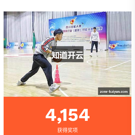
4,154
获得奖项