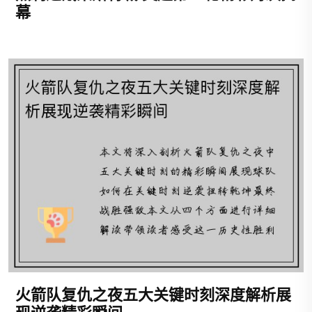
幕
火箭队复仇之夜五大关键时刻深度解析展