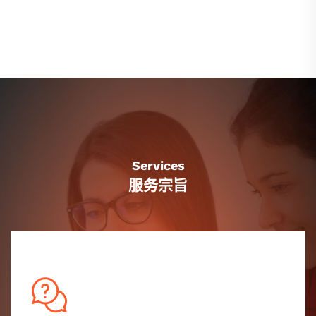
Services
服务宗旨