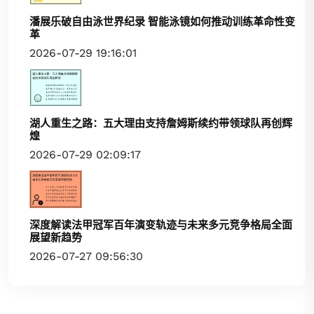
潘展乐破自由泳世界纪录 智能泳镜如何推动训练革命性变
革
2026-07-29 19:16:01
湖人重生之路：五大理由支持詹姆斯续约带领球队再创辉
煌
2026-07-29 02:09:17
深度解读法甲冠军百年演变轨迹与未来多元竞争格局全面
展望新趋势
2026-07-27 09:56:30