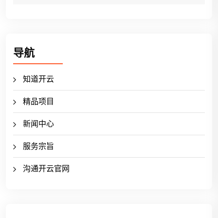
导航
知道开云
精品项目
新闻中心
服务宗旨
沟通开云官网