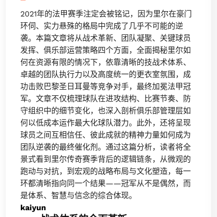
2021年的法甲赛季注定会被铭记，因为里尔在豪门
环伺、实力悬殊的格局中完成了几乎不可能的逆
袭。本篇文章将从战术革新、团队凝聚、关键球员
发挥、俱乐部运营策略四个方面，全面揭秘里尔如
何在资源有限的情况下，依靠清晰的技战术体系、
卓越的团队执行力以及高度统一的更衣室氛围，成
功击败巴黎圣日耳曼等竞争对手，最终加冕法甲冠
军。文章不仅梳理球队在进攻结构、比赛节奏、防
守组织中的细节变化，也深入剖析俱乐部管理层如
何以低成本运作最大化球队潜力。此外，还将呈现
球员之间互相信任、彼此成就的精神力量如何成为
团队逆袭的最终催化剂。通过这篇分析，读者将全
景式看到里尔传奇赛季背后的逻辑链条，从微观的
跑动与对抗，到宏观的战略布局与文化塑造，每一
环都清晰指向同一个结果——冠军从不是偶然，而
是体系、智慧与信念的综合体现。
kaiyun