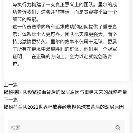
与执行力构建了一支真正意义上的团队。里尔的成
功告诉我们，逆袭并非神话，而是贯穿赛季每一个
细节的积累。
这一传奇赛季向所有追求成功的团队提供了重要启
示：体系比个人更可靠，团队比天赋更强大，而坚
持比激情更持久。里尔的故事不仅属于足球，更属
于所有在逆境中渴望胜利的群体，他们用一个冠军
证明——在正确的方向上，全力以赴就能创造奇
迹。
上一篇
揭秘德国队频繁换血背后的深层原因与重建未来的战略考量
下一篇
揭秘荷兰队2022世界杯放弃经典橙色球衣背后的深层原因