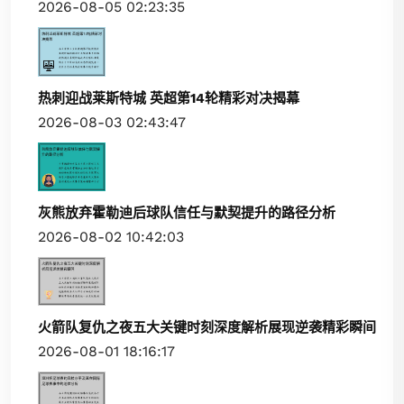
2026-08-05 02:23:35
热刺迎战莱斯特城 英超第14轮精彩对决揭幕
2026-08-03 02:43:47
灰熊放弃霍勒迪后球队信任与默契提升的路径分析
2026-08-02 10:42:03
火箭队复仇之夜五大关键时刻深度解析展现逆袭精彩瞬间
2026-08-01 18:16:17