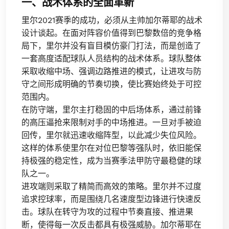
一、战术体系的全面革新
里尔2021赛季的成功，必须从主帅加尔蒂耶的战术
设计谈起。在面对阵容价值得到巴黎数倍的竞争格
局下，里尔并没有盲目模仿豪门打法，而是创造了
一套高度适配球队人员结构的战术体系。球队整体
采取收缩中场、强调边路推进的模式，让进攻与防
守之间形成明确的节奏切换，使比赛始终处于可控
范围内。
在防守端，里尔主打稳固的中后场体系，通过前锋
的高压逼抢来限制对手的中场推进。一旦对手被迫
回传，里尔就迅速收缩阵型，以此减少失位风险。
这样的体系使里尔在对位巴黎等强队时，依旧能保
持极强的稳定性，成为当赛季法甲防守最稳健的球
队之一。
进攻端则采取了精简而高效的策略。里尔并不过度
追求控球率，而是围绕几名速度型边锋进行快速反
击。球队在转守为攻的过程中节奏直接、推进果
断，使得每一次反击都具有极强威胁。加尔蒂耶在