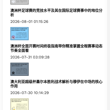
澳洲杯足球赛的竞技水平及其在国际足球赛事中的地位分
析
2026-08-01 01:15:26
澳洲杯全面开赛时间终极指南带你精准掌握全程赛事动态
节奏全面看
2026-07-31 03:09:28
澳大利亚超级杯墨尔本胜利战术解析与穆伊在中场的核心
作用
2026-07-30 10:14:29