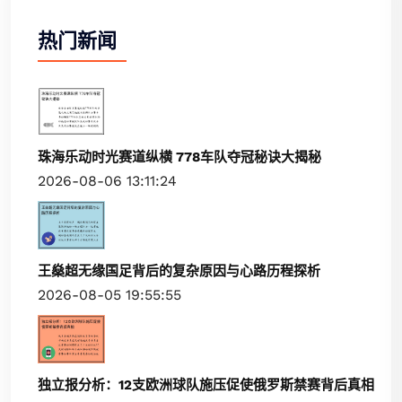
热门新闻
珠海乐动时光赛道纵横 778车队夺冠秘诀大揭秘
2026-08-06 13:11:24
王燊超无缘国足背后的复杂原因与心路历程探析
2026-08-05 19:55:55
独立报分析：12支欧洲球队施压促使俄罗斯禁赛背后真相