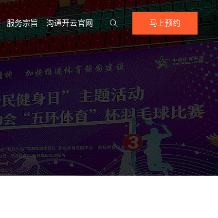
服务宗旨
沟通开云官网
马上预约