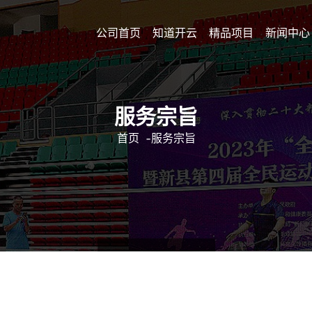
公司首页
知道开云
精品项目
新闻中心
服务宗旨
首页
-
服务宗旨