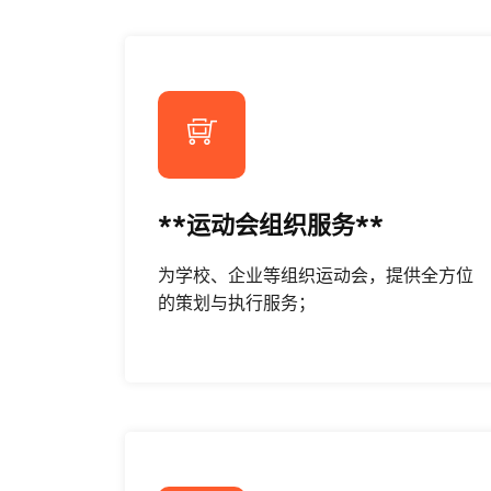
**运动会组织服务**
为学校、企业等组织运动会，提供全方位
的策划与执行服务；