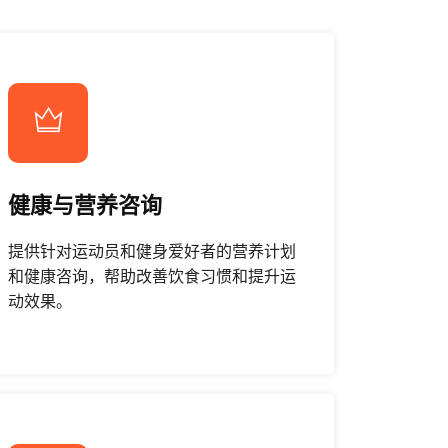
健康与营养咨询
提供针对运动员和健身爱好者的营养计划
和健康咨询，帮助改善饮食习惯和提升运
动效果。