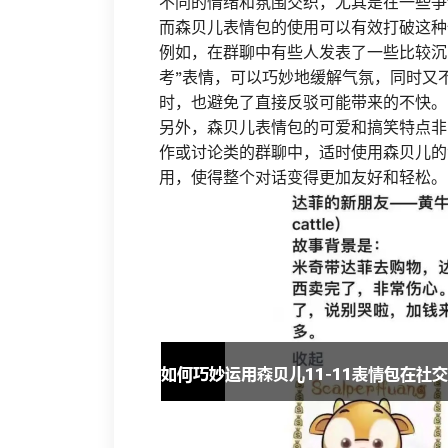
不同的情绪和氛围交织，尤其是在一些争
而森贝儿表情包的使用可以有效打破这种
例如，在群聊中有些人发表了一些比较沉
考”表情，可以巧妙地缓解气氛，同时又
时，也避免了直接反驳可能带来的不快。
另外，森贝儿表情包的可爱和搞笑特点非
作或讨论类的群聊中，适时使用森贝儿的
用，使得整个对话变得更加友好和轻松。