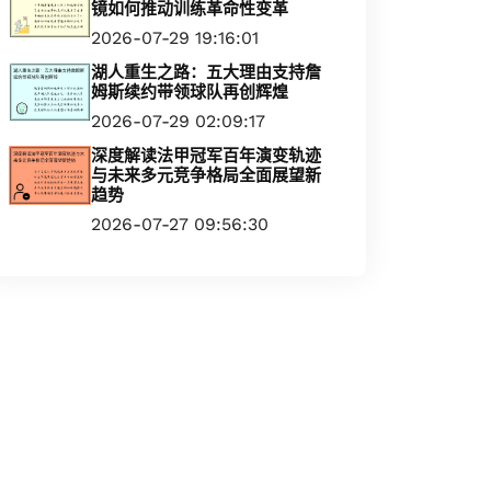
镜如何推动训练革命性变革
2026-07-29 19:16:01
湖人重生之路：五大理由支持詹
姆斯续约带领球队再创辉煌
2026-07-29 02:09:17
深度解读法甲冠军百年演变轨迹
与未来多元竞争格局全面展望新
趋势
2026-07-27 09:56:30