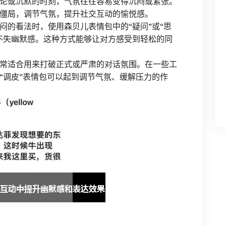
论或沉默的时刻，气氛往往容易变得沉闷或紧张。
僵局，调节气氛，提升社交互动的愉悦感。
闷的看法时，使用森贝儿表情包中的“疑问”或“思
不失幽默感。这种方式能够让对方感受到轻松的同
常适合用来打破正式或严肃的对话氛围。在一些工
“调皮”表情包可以起到调节气氛、缓解压力的作