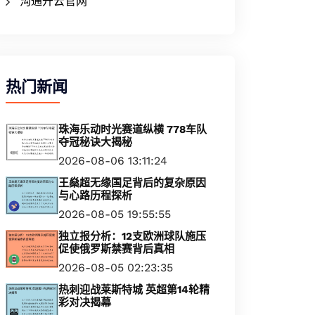
沟通开云官网
热门新闻
珠海乐动时光赛道纵横 778车队
夺冠秘诀大揭秘
2026-08-06 13:11:24
王燊超无缘国足背后的复杂原因
与心路历程探析
2026-08-05 19:55:55
独立报分析：12支欧洲球队施压
促使俄罗斯禁赛背后真相
2026-08-05 02:23:35
热刺迎战莱斯特城 英超第14轮精
彩对决揭幕