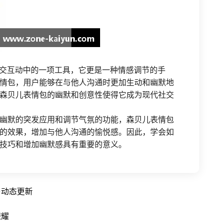
是社交互动中的一项工具，它更是一种情感调节的手
情包，用户能够在与他人沟通时更加生动和幽默地
森贝儿表情包的幽默和创意性使得它成为现代社交
幽默的突发应用和调节气氛的功能，森贝儿表情包
的效果，增加与他人沟通的愉悦感。因此，学会如
技巧和增加幽默感具有重要的意义。
与动态更新
荣耀