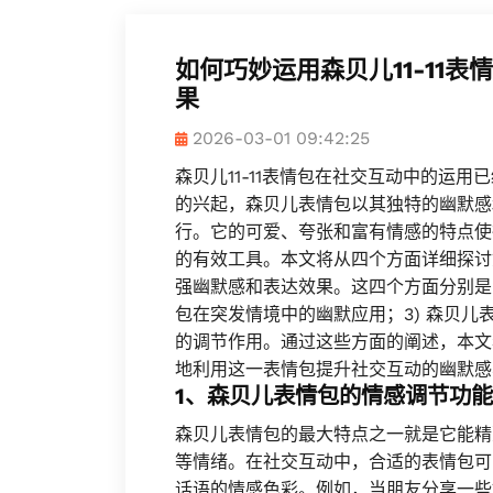
如何巧妙运用森贝儿11-11
果
2026-03-01 09:42:25
森贝儿11-11表情包在社交互动中的运
的兴起，森贝儿表情包以其独特的幽默感
行。它的可爱、夸张和富有情感的特点使
的有效工具。本文将从四个方面详细探讨如
强幽默感和表达效果。这四个方面分别是：
包在突发情境中的幽默应用；3) 森贝儿
的调节作用。通过这些方面的阐述，本文
地利用这一表情包提升社交互动的幽默感
1、森贝儿表情包的情感调节功能
森贝儿表情包的最大特点之一就是它能精
等情绪。在社交互动中，合适的表情包可
话语的情感色彩。例如，当朋友分享一些