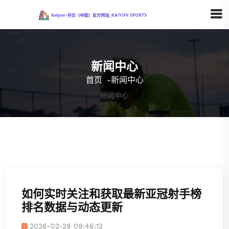
新闻中心
首页
-
新闻中心
如何实时关注和获取最新亚冠射手榜
排名数据与动态更新
2026-02-28 09:46:12