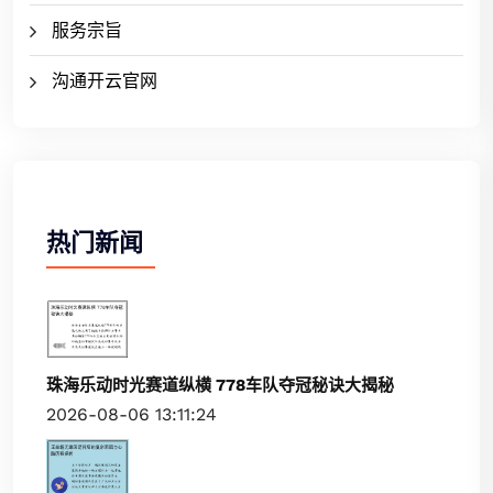
服务宗旨
沟通开云官网
热门新闻
珠海乐动时光赛道纵横 778车队夺冠秘诀大揭秘
2026-08-06 13:11:24