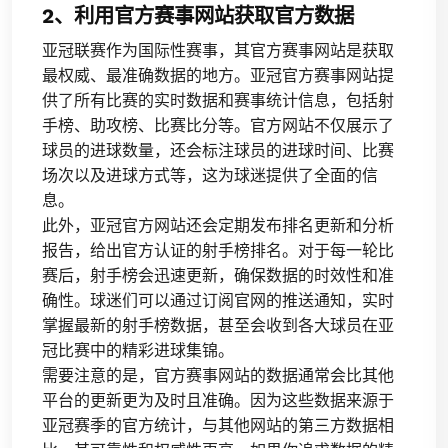
2、利用官方赛事网站获取官方数据
亚冠联赛作为国际性赛事，其官方赛事网站是获取
最权威、最准确数据的地方。亚冠官方赛事网站提
供了所有比赛的实时数据和赛事统计信息，包括射
手榜、助攻榜、比赛比分等。官方网站不仅展示了
球员的进球数量，还会标注球员的进球时间、比赛
场次以及进球方式等，这为球迷提供了全面的信
息。
此外，亚冠官方网站还会定期发布排名更新和分析
报告，给出官方认证的射手榜排名。对于每一轮比
赛后，射手榜会迅速更新，确保数据的时效性和准
确性。球迷们可以通过订阅官网的推送通知，实时
掌握最新的射手榜数据，甚至会收到各大球员在亚
冠比赛中的精彩进球集锦。
需要注意的是，官方赛事网站的数据通常会比其他
平台的更新更为及时且准确。因为这些数据来源于
亚冠赛季的官方统计，与其他网站的第三方数据相