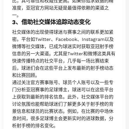
比，其可靠性和权威性更高。如果你追求数据的精
准度，亚冠官方网站无疑是最值得依赖的渠道之
一。
3、借助社交媒体追踪动态变化
社交媒体的出现使得球迷与赛事之间的联系更加紧
密。平台如Twitter、Facebook、Instagram以及
微博等社交媒体，已成为球迷实时获取亚冠射手榜
信息的另一大渠道。尤其是Twitter和微博这类具有
快速传播特点的社交平台，几乎每一场比赛结束
后，球迷们会在这些平台上发布最新的射手榜动态
和比赛回顾。
通过关注官方赛事账号、球员个人账号以及一些专
门分析亚冠赛事的足球博主，球迷可以在这些平台
上获取到最新的排名信息。此外，社交媒体平台的
讨论氛围也能帮助球迷们了解更多关于射手榜的背
景信息和球员的比赛状态。例如，在比赛的中场休
息时间，很多足球博主会更新实时的进球数据，分
析射手榜的排名变化。