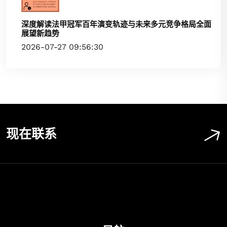
深度解读法甲冠军百年演变轨迹与未来多元竞争格局全面
展望新趋势
2026-07-27 09:56:30
现在联系