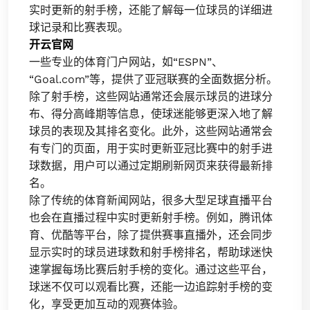
实时更新的射手榜，还能了解每一位球员的详细进
球记录和比赛表现。
开云官网
一些专业的体育门户网站，如“ESPN”、
“Goal.com”等，提供了亚冠联赛的全面数据分析。
除了射手榜，这些网站通常还会展示球员的进球分
布、得分高峰期等信息，使球迷能够更深入地了解
球员的表现及其排名变化。此外，这些网站通常会
有专门的页面，用于实时更新亚冠比赛中的射手进
球数据，用户可以通过定期刷新网页来获得最新排
名。
除了传统的体育新闻网站，很多大型足球直播平台
也会在直播过程中实时更新射手榜。例如，腾讯体
育、优酷等平台，除了提供赛事直播外，还会同步
显示实时的球员进球数和射手榜排名，帮助球迷快
速掌握每场比赛后射手榜的变化。通过这些平台，
球迷不仅可以观看比赛，还能一边追踪射手榜的变
化，享受更加互动的观赛体验。