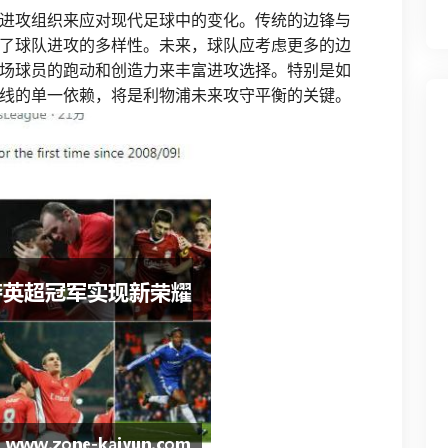
进攻组织来应对现代足球中的变化。传统的边锋与
了球队进攻的多样性。未来，球队应考虑更多的边
场球员的跑动和创造力来丰富进攻选择。特别是如
线的单一依赖，将是利物浦未来攻守平衡的关键。