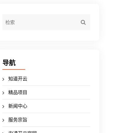
导航
知道开云
精品项目
新闻中心
服务宗旨