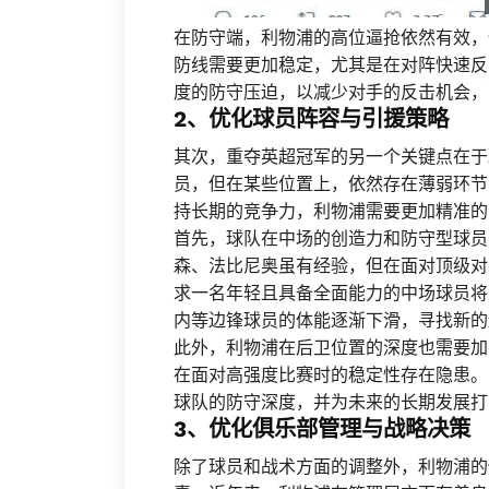
在防守端，利物浦的高位逼抢依然有效，
防线需要更加稳定，尤其是在对阵快速反
度的防守压迫，以减少对手的反击机会，
2、优化球员阵容与引援策略
其次，重夺英超冠军的另一个关键点在于
员，但在某些位置上，依然存在薄弱环节
持长期的竞争力，利物浦需要更加精准的
首先，球队在中场的创造力和防守型球员
森、法比尼奥虽有经验，但在面对顶级对
求一名年轻且具备全面能力的中场球员将
内等边锋球员的体能逐渐下滑，寻找新的
此外，利物浦在后卫位置的深度也需要加
在面对高强度比赛时的稳定性存在隐患。
球队的防守深度，并为未来的长期发展打
3、优化俱乐部管理与战略决策
除了球员和战术方面的调整外，利物浦的