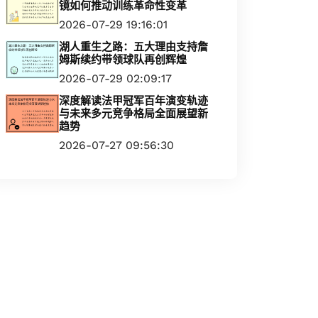
镜如何推动训练革命性变革
2026-07-29 19:16:01
湖人重生之路：五大理由支持詹
姆斯续约带领球队再创辉煌
2026-07-29 02:09:17
深度解读法甲冠军百年演变轨迹
与未来多元竞争格局全面展望新
趋势
2026-07-27 09:56:30