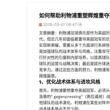
如何帮助利物浦重塑辉煌重夺
2026-03-01 09:47:18
文章摘要：利物浦足球俱乐部作为英超历
代，但近几年却面临着重夺英超冠军的巨
实现新荣耀，需要从多个方面进行系统性
是加强球队的战术体系与风格，注重攻守
行针对性的引援和内部培养，以提高球队
球队的运营与战略决策；最后是提升球迷
竞争力。通过这些方面的努力，利物浦有
辉煌篇章。
1、优化战术体系与进攻风格
首先，利物浦要想重夺英超冠军，必须从
洛普的“ gegenpressing”（高位逼
他球队的战术演化，利物浦在某些对阵中
战术体系是必不可少的。