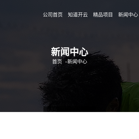
公司首页
知道开云
精品项目
新闻中心
新闻中心
首页
-
新闻中心