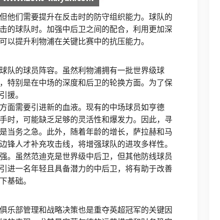
但他们需要提升在反击时的防守组织能力。球队的
击的球队时。加强中后卫之间的配合，利用更加深
可以提升利物浦在关键比赛中的抗压能力。
球队的球员阵容。虽然利物浦拥有一批世界级球
，特别是在中场的深度和后卫的轮换方面。为了保
引援。
方面需要引进新的血液。现有的中场球员如亨德
手时，可能缺乏足够的灵活性和爆发力。因此，寻
是当务之急。此外，随着年龄的增长，萨拉赫和马
边锋人才补充攻击线，将增强球队的进攻多样性。
强。虽然范迪克是世界级中后卫，但其他防线球员
引进一名年轻且具备潜力的中后卫，将有助于改善
下基础。
俱乐部管理和战略决策也是重夺英超冠军的关键因