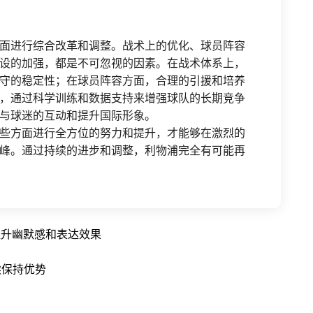
面进行综合改革和调整。战术上的优化、球员阵容
设的加强，都是不可忽视的因素。在战术体系上，
守的稳定性；在球员阵容方面，合理的引援和培养
，通过科学训练和数据支持来增强球队的长期竞争
与球迷的互动和提升国际形象。
些方面进行全方位的努力和提升，才能够在激烈的
峰。通过持续的进步和调整，利物浦完全有可能再
提升幽默感和表达效果
续保持优势