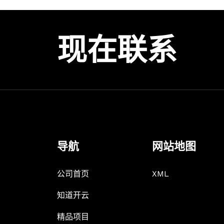
现在联系
导航
网站地图
公司首页
XML
知道开云
精品项目