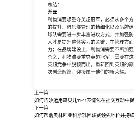
总结：
开云
利物浦要想重夺英超冠军，必须从多个方
的提升、俱乐部管理的精细化以及品牌建
球队需要进一步丰富进攻方式，并加强防
人才是提升整体实力的关键；在管理方面
力；在品牌建设上，利物浦需要不断加强
总之，利物浦要重夺英超冠军，需要在这
英超竞争中脱颖而出，重新回到英超的巅
次创造辉煌，迎接属于他们的新荣耀。
上一篇
如何巧妙运用森贝儿11-11表情包在社交互动中
下一篇
如何帮助奥林匹亚科斯巩固联赛领先地位并持