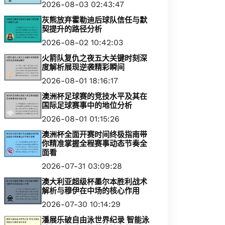
2026-08-03 02:43:47
灰熊放弃霍勒迪后球队信任与默
契提升的路径分析
2026-08-02 10:42:03
火箭队复仇之夜五大关键时刻深
度解析展现逆袭精彩瞬间
2026-08-01 18:16:17
澳洲杯足球赛的竞技水平及其在
国际足球赛事中的地位分析
2026-08-01 01:15:26
澳洲杯全面开赛时间终极指南带
你精准掌握全程赛事动态节奏全
面看
2026-07-31 03:09:28
澳大利亚超级杯墨尔本胜利战术
解析与穆伊在中场的核心作用
2026-07-30 10:14:29
潘展乐破自由泳世界纪录 智能泳