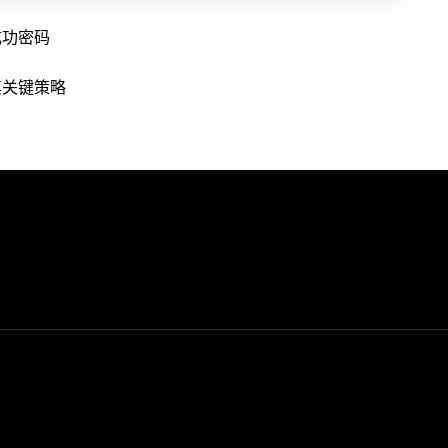
成功密码
其关键策略