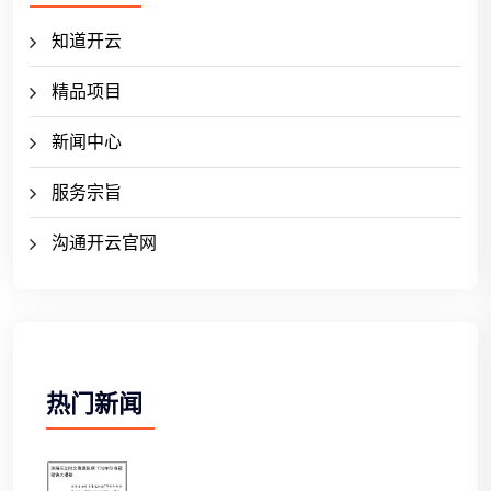
知道开云
精品项目
新闻中心
服务宗旨
沟通开云官网
热门新闻