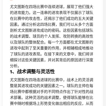
尤文图斯在四场比赛中连续进球，展现了他们强大
的进攻能力。这一连串的进攻表现不仅展示了球队
在比赛中的攻击性，还揭示了他们成功的五大关键
因素。通过分析这四场比赛，我们可以从多个方面
剖析尤文图斯进攻成功的密码。这些因素包括球队
的战术调整、球员的个人发挥、攻防转换的高效性
以及球队的整体配合。每一个方面都在尤文图斯的
进攻中起到了至关重要的作用，并相辅相成地推动
了球队的进攻表现。在接下来的文章中，我们将详
细探讨这些关键因素，并对其背后的原因进行深度
分析。
1、战术调整与灵活性
尤文图斯在四场连进球的比赛中，战术上的灵活调
整是其进攻成功的关键因素之一。球队的主帅在每
场比赛中都根据对手的不同特点作出了针对性的战
术部署。这种灵活的战术调整，使得球队能够在比
赛中随时根据场上形势变化做出相应的反应，从而