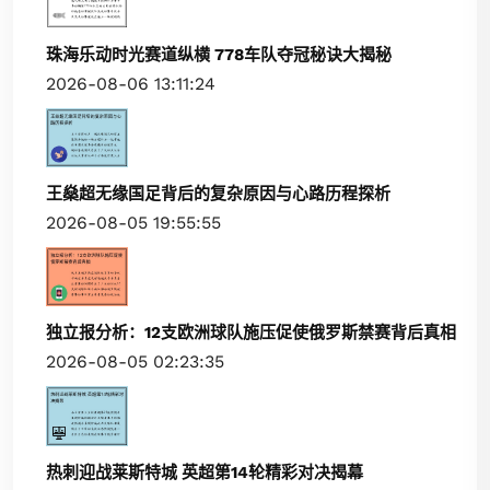
珠海乐动时光赛道纵横 778车队夺冠秘诀大揭秘
2026-08-06 13:11:24
王燊超无缘国足背后的复杂原因与心路历程探析
2026-08-05 19:55:55
独立报分析：12支欧洲球队施压促使俄罗斯禁赛背后真相
2026-08-05 02:23:35
热刺迎战莱斯特城 英超第14轮精彩对决揭幕