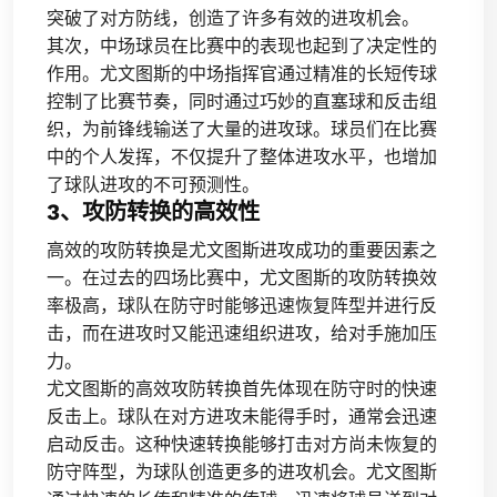
突破了对方防线，创造了许多有效的进攻机会。
其次，中场球员在比赛中的表现也起到了决定性的
作用。尤文图斯的中场指挥官通过精准的长短传球
控制了比赛节奏，同时通过巧妙的直塞球和反击组
织，为前锋线输送了大量的进攻球。球员们在比赛
中的个人发挥，不仅提升了整体进攻水平，也增加
了球队进攻的不可预测性。
3、攻防转换的高效性
高效的攻防转换是尤文图斯进攻成功的重要因素之
一。在过去的四场比赛中，尤文图斯的攻防转换效
率极高，球队在防守时能够迅速恢复阵型并进行反
击，而在进攻时又能迅速组织进攻，给对手施加压
力。
尤文图斯的高效攻防转换首先体现在防守时的快速
反击上。球队在对方进攻未能得手时，通常会迅速
启动反击。这种快速转换能够打击对方尚未恢复的
防守阵型，为球队创造更多的进攻机会。尤文图斯