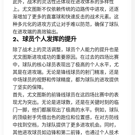
此外，战术的灵活性还体现在进攻体系的多样性
上。尤文图斯不仅依赖传统的边路传中进攻，还逐
渐增加了更多的直塞球和快速反击的战术元素。这
种多元化的进攻方式让对手难以防范，确保了球队
在进攻端的高效输出。
2、球员个人发挥的提升
除了战术上的灵活调整，球员个人能力的提升也是
尤文图斯进攻成功的重要原因。在过去的四场比赛
中，球队的核心球员表现出了极高的个人水平，尤
其是在进攻端。无论是锋线球员的射门精准，还是
中场球员的视野和传球精度，都为球队的进攻提供
了坚实的保障。
首先，尤文图斯的前锋线球员在这四场比赛中的表
现尤为突出。无论是进球数，还是在关键时刻的临
门一脚，他们都展现出了极高的水平。例如，球队
的顶级射手凭借出色的跑位和位置感，在对方防线
中找到空档，为球队提供了更多进攻机会。同时，
其他进攻球员如边锋和第二前锋，也通过个人技术