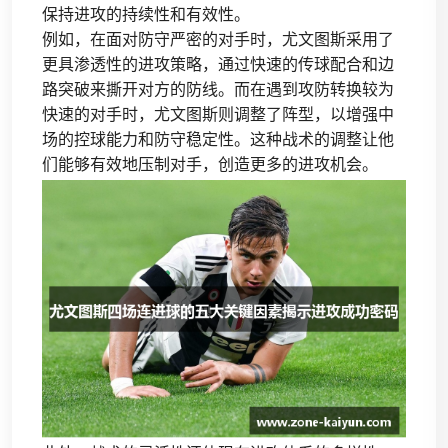
保持进攻的持续性和有效性。
例如，在面对防守严密的对手时，尤文图斯采用了
更具渗透性的进攻策略，通过快速的传球配合和边
路突破来撕开对方的防线。而在遇到攻防转换较为
快速的对手时，尤文图斯则调整了阵型，以增强中
场的控球能力和防守稳定性。这种战术的调整让他
们能够有效地压制对手，创造更多的进攻机会。