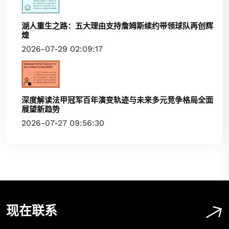
湖人重生之路：五大理由支持詹姆斯续约带领球队再创辉
煌
2026-07-29 02:09:17
深度解读法甲冠军百年演变轨迹与未来多元竞争格局全面
展望新趋势
2026-07-27 09:56:30
现在联系