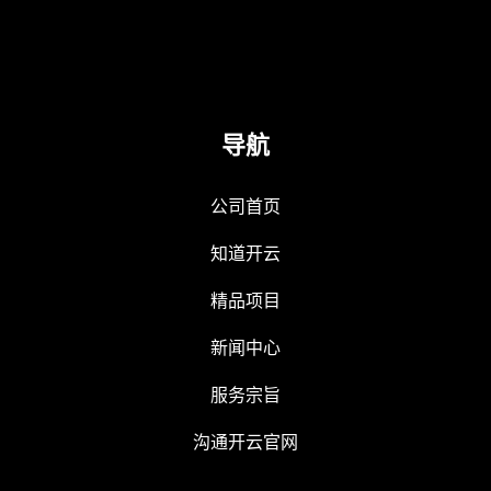
导航
公司首页
知道开云
精品项目
新闻中心
服务宗旨
沟通开云官网