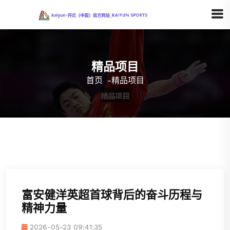
精品项目
首页
-
精品项目
富安健洋英超首球背后的奋斗历程与
精神力量
2026-05-23 09:41:35