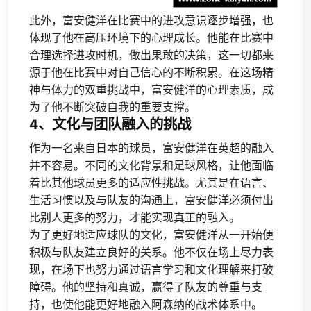
此外，富安健洋在比赛中的进攻意识逐步增强，也
体现了他在高压环境下的心理成长。他能在比赛中
合理选择进攻时机，做出果敢的决策，这一切都来
源于他在比赛中对自己信心的不断积累。在这场精
神与体力的双重挑战中，富安健洋的心理素质，成
为了他不断突破自我的重要支撑。
4、文化与团队融入的挑战
作为一名来自日本的球员，富安健洋在英超的融入
并不容易。不同的文化背景和足球风格，让他面临
着比其他球员更多的适应性挑战。尤其是在语言、
生活习惯以及与队友的沟通上，富安健洋必须付出
比别人更多的努力，才能实现真正的融入。
为了更好地适应球队的文化，富安健洋从一开始便
积极与队友建立良好的关系。他不仅在场上尽力表
现，在场下也努力通过语言学习和文化理解来打破
障碍。他的坚持和真诚，赢得了队友的尊重与支
持，也使他能更好地融入阿森纳的战术体系中。