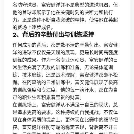
名防守球员，富安健洋并不是典型的进球机器，但
他的首球却展示了他在关键时刻的决断力和执行
力。正是这种不断自我突破的精神，使得他在英超
的赛场上逐步成名。
2、背后的辛勤付出与训练坚持
任何成功的背后，都是数不清的辛勤付出。富安健
洋的进球不仅仅是天赋的展现，更是长时间高强度
训练的成果。作为一名专业运动员，富安健洋的日
常生活充满了无数的训练和准备。无论是体能训
练、技术磨练，还是战术理解，富安健洋都毫不松
懈。在阿森纳的日常训练中，富安健洋展现了极高
的训练强度和专注度，他的每一滴汗水，都在为自
己的职业生涯积累着宝贵的财富。
在训练场上，富安健洋从不满足于自己的现状，总
是追求更高的要求。这种持续的自我挑战，不仅体
现在身体素质的提高上，更体现在比赛中的细节把
控。富安健洋在防守端的稳定表现，背后离不开日