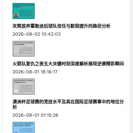
灰熊放弃霍勒迪后球队信任与默契提升的路径分析
2026-08-02 10:42:03
火箭队复仇之夜五大关键时刻深度解析展现逆袭精彩瞬间
2026-08-01 18:16:17
澳洲杯足球赛的竞技水平及其在国际足球赛事中的地位分
析
2026-08-01 01:15:26