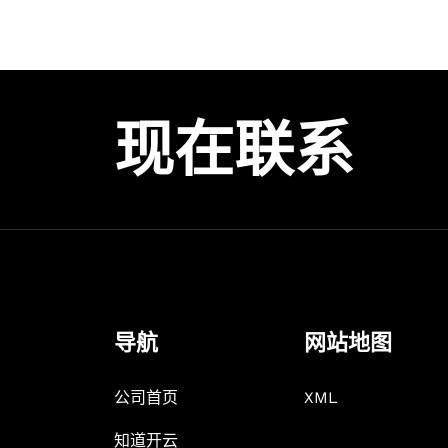
现在联系
导航
网站地图
公司首页
XML
知道开云