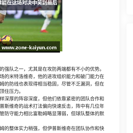
的强队之一，尤其是在攻防两端都有不小的优势。
场的米特洛维奇，他的进攻组织能力和破门能力在
姆的防线也表现得相当稳固，尽管不乏漏洞，但在
顶住压力。
样深厚的阵容深度，但他们依靠紧密的团队合作和
普斯维奇的战术打法偏向快速反击，阵中有几位年
管防守能力相比富勒姆略显薄弱，但球队整体的默
姆的整体实力稍强，但伊普斯维奇在团队协作和快