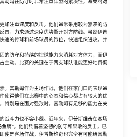
富勒姆在防守时非常注重阵型的紧凑性，避免给对
更加注重速度和反击。他们通常采用较为紧凑的防
反击，力求通过速度优势撕开对方防线。虽然伊普
快速的传球和前场球员的跑位，快速组织进攻，并
固的防守和持续的控球能力来消耗对方体力，而伊
占主动。比赛的关键在于两支球队谁能更好地贯彻
素。富勒姆作为主场作战，他们在家门口的表现通
件使得他们在比赛中的心态和信心都占有较大的优
，特别是在面对强敌时，富勒姆有足够的能力在关
的战斗力也不容小觑。近年来，伊普斯维奇在客场
场鱼腩”。他们凭借着坚韧的防守和果敢的反击，已
即使是客场作战，伊普斯维奇也完全有可能给富勒