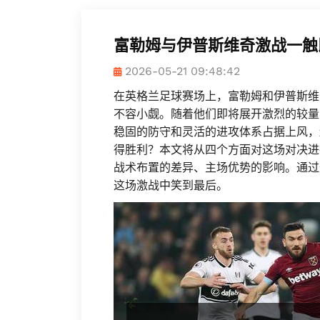
富勒姆与伊普斯维奇激战一触
2026-05-21 09:48:42
在英格兰足球赛场上，富勒姆和伊普斯维
不容小觑。随着他们即将展开激烈的较量
稳固的防守和灵活的进攻体系占据上风，
得胜利？本文将从四个方面对这场对决进
战术布置的差异、主场优势的影响。通过
这场激战中笑到最后。