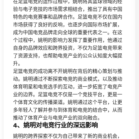
在足篮电竞的运作过程中，姚明将其篮球领域的经
验与电子竞技的市场需求相结合，推出了具有中国
特色的电竞赛事和品牌合作。足篮电竞不仅在国内
市场获得了良好的反响，也逐步向国际市场扩展，
成为中国电竞品牌走向全球的重要代表之一。在这
个过程中，姚明的影响力发挥了重要作用，他通过
自身的品牌效应和跨界投资，不仅为足篮电竞带来
了资源支持，也帮助电竞产业的公众认知度大幅提
升。
足篮电竞的成功离不开姚明在背后的精心策划与推
动。姚明通过不断探索电竞的商业模式，以及推动
体育明星和电竞选手的互动，进一步拓宽了电竞产
业的边界。足篮电竞不仅是一个竞技平台，更是一
个体育文化的传播渠道。姚明通过这个平台，让更
多年轻人了解并参与到体育和电竞的结合中，从而
推动了体育产业与电竞产业的双向融合。
4、姚明对电竞行业的深远影响
姚明的跨界探索不仅为自己带来了新的商业机会，