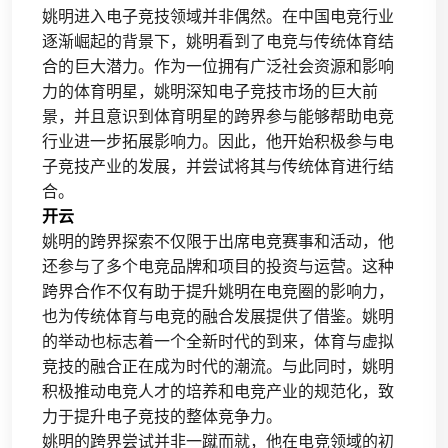
姚明进入电子竞技领域并非偶然。在中国电竞行业
逐渐崛起的背景下，姚明看到了电竞与传统体育结
合的巨大潜力。作为一位拥有广泛社会资源和影响
力的体育明星，姚明深知电子竞技市场的巨大前
景，并且意识到体育明星的跨界参与能够帮助电竞
行业进一步拓展影响力。因此，他开始积极参与电
子竞技产业的发展，并尝试将其与传统体育进行结
合。
开云
姚明的跨界探索不仅限于出席电竞赛事和活动，他
还参与了多个电竞品牌和项目的投资与运营。这种
跨界合作不仅有助于提升姚明在电竞圈的影响力，
也为传统体育与电竞的融合发展提供了借鉴。姚明
的举动也标志着一个全新时代的到来，体育与虚拟
竞技的融合正在成为时代的潮流。与此同时，姚明
积极推动电竞人才的培养和电竞产业的规范化，致
力于提升电子竞技的整体竞争力。
姚明的跨界尝试并非一蹴而就，他在电竞领域的初