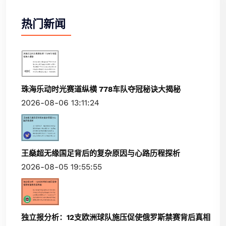
热门新闻
珠海乐动时光赛道纵横 778车队夺冠秘诀大揭秘
2026-08-06 13:11:24
王燊超无缘国足背后的复杂原因与心路历程探析
2026-08-05 19:55:55
独立报分析：12支欧洲球队施压促使俄罗斯禁赛背后真相