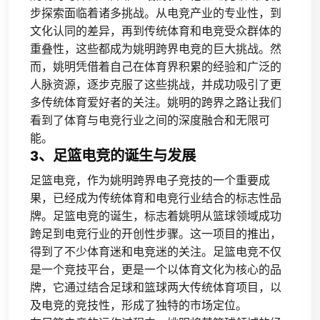
步探索面临着诸多挑战。从电竞产业的专业性，到
文化认同的差异，再到传统体育和电竞受众群体的
重叠性，这些都成为姚明跨界电竞的巨大挑战。然
而，姚明凭借着自己在体育界积累的经验和广泛的
人脉资源，逐步克服了这些挑战，并成功吸引了更
多传统体育爱好者的关注。姚明的跨界之路让我们
看到了体育与电竞行业之间的深度融合和无限可
能。
3、足篮电竞的诞生与发展
足篮电竞，作为姚明跨界电子竞技的一个重要成
果，已经成为传统体育和电竞行业结合的标志性品
牌。足篮电竞的诞生，标志着姚明从篮球领域成功
跨足到电竞行业的开创性步骤。这一项目的推出，
得到了不少体育迷和电竞迷的关注。足篮电竞不仅
是一个竞技平台，更是一个以体育文化为核心的品
牌，它通过结合足球和篮球两大传统体育项目，以
及电竞的竞技性，形成了独特的市场定位。