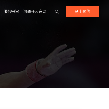
服务宗旨
沟通开云官网
马上预约