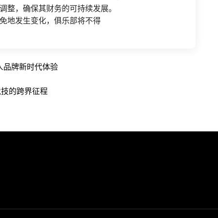
调整，确保其财务的可持续发展。
免地发生变化，俱乐部将不得
人品牌新时代体验
竞技的跨界征程