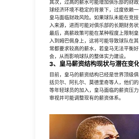
其次，过高的薪水可能增加俱乐部的财政
球经济环境不稳定的背景下，过度依赖一
皇马面临财政风险。如果球队未能在竞技
入来源，进而可能对俱乐部的长期财务状
最后，高薪政策可能在某种程度上限制皇
入到姆巴佩身上，这将可能导致球队在其
常都要求较高的薪水，若皇马无法平衡好
会，从而影响球队的整体实力建设。
3、皇马薪资结构现状与潜在变
目前，皇马的薪资结构已经是世界顶级俱
括贝尔、阿扎尔、莫德里奇等人，他们的
等年轻球员的加入，皇马面临的薪资压力
审视并可能调整现有的薪资体系。