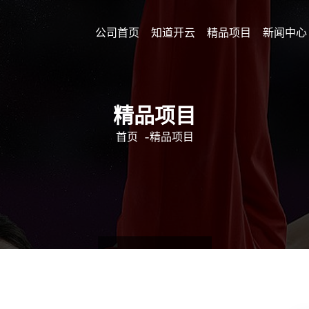
公司首页
知道开云
精品项目
新闻中心
精品项目
首页
-
精品项目