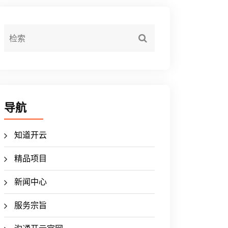
导航
知道开云
精品项目
新闻中心
服务宗旨