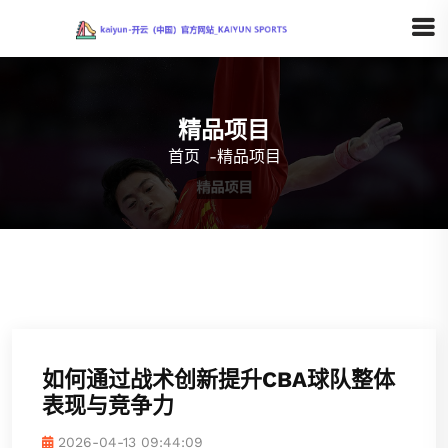
精品项目
首页
-
精品项目
如何通过战术创新提升CBA球队整体
表现与竞争力
2026-04-13 09:44:09