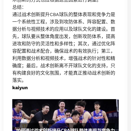
总结：
通过战术创新提升CBA球队的整体表现和竞争力是
一个系统性工程，涉及到攻防体系、阵容配置、数
据分析与视频技术的应用以及球队文化的建设。首
先，球队要从整体角度出发，创新攻防体系，提高
进攻和防守的灵活性和多样性；其次，通过优化阵
容配置和战术配合，确保战术的有效执行；第三，
利用数据分析和视频技术，增强战术的针对性和精
确度；最后，战术创新离不开球队文化的支持，只
有构建良好的文化氛围，才能真正推动战术创新的
落实。
kaiyun