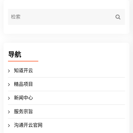
导航
知道开云
精品项目
新闻中心
服务宗旨
沟通开云官网