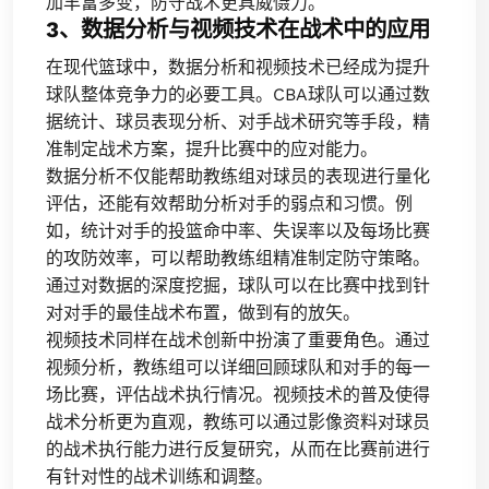
加丰富多变，防守战术更具威慑力。
3、数据分析与视频技术在战术中的应用
在现代篮球中，数据分析和视频技术已经成为提升
球队整体竞争力的必要工具。CBA球队可以通过数
据统计、球员表现分析、对手战术研究等手段，精
准制定战术方案，提升比赛中的应对能力。
数据分析不仅能帮助教练组对球员的表现进行量化
评估，还能有效帮助分析对手的弱点和习惯。例
如，统计对手的投篮命中率、失误率以及每场比赛
的攻防效率，可以帮助教练组精准制定防守策略。
通过对数据的深度挖掘，球队可以在比赛中找到针
对对手的最佳战术布置，做到有的放矢。
视频技术同样在战术创新中扮演了重要角色。通过
视频分析，教练组可以详细回顾球队和对手的每一
场比赛，评估战术执行情况。视频技术的普及使得
战术分析更为直观，教练可以通过影像资料对球员
的战术执行能力进行反复研究，从而在比赛前进行
有针对性的战术训练和调整。