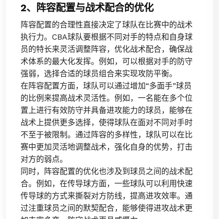
2、阵容配置与战术配合的优化
阵容配置的合理性直接决定了球队在比赛中的战术
执行力。CBA球队要根据不同对手的特点和自身球
员的特长来灵活调整阵容，优化战术配合，确保战
术体系的最大化发挥。例如，可以根据对手的防守
强弱，选择合适的球员组合来实现攻防平衡。
在阵容配置方面，球队可以通过增加“多面手”球员
的比例来提高战术灵活性。例如，一名能在多个位
置上进行有效防守并具备进攻能力的球员，能够在
战术上提供更多选择，使得球队在面对不同对手时
不至于被限制。通过阵容的多样性，球队可以在比
赛中更加灵活地调整战术，强化自身的优势，打击
对方的弱点。
同时，阵容配置的优化也涉及到球员之间的战术配
合。例如，在传导球方面，一些球队可以利用快速
传导球的方式来撕裂对方防线，提高进攻效率。通
过注重球员之间的默契配合，能够使得进攻战术更