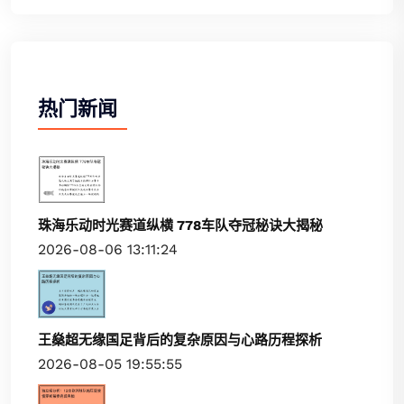
热门新闻
珠海乐动时光赛道纵横 778车队夺冠秘诀大揭秘
2026-08-06 13:11:24
王燊超无缘国足背后的复杂原因与心路历程探析
2026-08-05 19:55:55