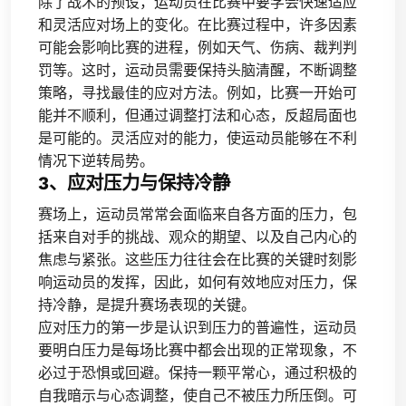
除了战术的预设，运动员在比赛中要学会快速适应
和灵活应对场上的变化。在比赛过程中，许多因素
可能会影响比赛的进程，例如天气、伤病、裁判判
罚等。这时，运动员需要保持头脑清醒，不断调整
策略，寻找最佳的应对方法。例如，比赛一开始可
能并不顺利，但通过调整打法和心态，反超局面也
是可能的。灵活应对的能力，使运动员能够在不利
情况下逆转局势。
3、应对压力与保持冷静
赛场上，运动员常常会面临来自各方面的压力，包
括来自对手的挑战、观众的期望、以及自己内心的
焦虑与紧张。这些压力往往会在比赛的关键时刻影
响运动员的发挥，因此，如何有效地应对压力，保
持冷静，是提升赛场表现的关键。
应对压力的第一步是认识到压力的普遍性，运动员
要明白压力是每场比赛中都会出现的正常现象，不
必过于恐惧或回避。保持一颗平常心，通过积极的
自我暗示与心态调整，使自己不被压力所压倒。可