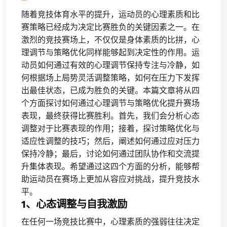
随着竞技体育水平的提升，运动员的心理素质和比
赛策略已经成为决定比赛胜负的关键因素之一。在
激烈的竞技赛场上，不仅仅是身体素质的比拼，心
理调节与策略优化同样能够起到决定性的作用。运
动员如何通过有效的心理调节保持专注与冷静，如
何根据场上局势灵活调整策略，如何在压力下发挥
出最佳状态，已成为胜负的关键。本篇文章将从四
个方面探讨如何通过心理调节与策略优化提升赛场
表现，最终获得比赛胜利。首先，我们会分析心态
调整对于比赛表现的作用；接着，探讨策略优化与
适应性调整的技巧；然后，阐述如何通过应对压力
保持冷静；最后，讨论如何通过团队协作和交流提
升集体表现。希望通过这四个方面的分析，能够帮
助运动员在赛场上更加从容应对挑战，提升竞技水
平。
1、心态调整与自我激励
在任何一场竞技比赛中，心理素质的强弱往往决定