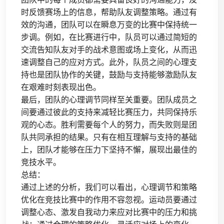
时反馈赛场上的信息，帮助队友调整策略。通过有
效的沟通，团队可以在瞬息万变的比赛中保持统一
步调。例如，在比赛进行中，队员可以通过简短的
交流告知队友对手的战术意图或场上变化，从而迅
速调整自己的应对方式。此外，队员之间的心理支
持也是团队协作的关键，鼓励与支持能够激励队友
在艰难时刻表现出色。
最后，团队的心理调节同样至关重要。团队成员之
间要通过彼此的支持来减轻比赛压力，共同保持乐
观的心态。胜利需要每个人的努力，而失败则是团
队共同承担的结果。只有在相互理解与支持的基础
上，团队才能够在压力下坚持不懈，展现出最佳的
竞技水平。
总结：
通过上述的分析，我们可以看出，心理调节和策略
优化在竞技比赛中的作用不容忽视。运动员要通过
调整心态、激发自我动力来应对比赛中的压力和挑