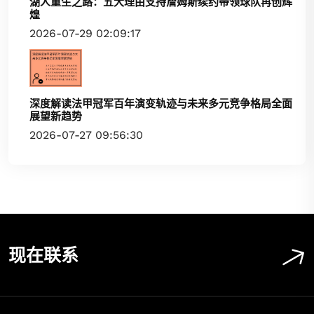
湖人重生之路：五大理由支持詹姆斯续约带领球队再创辉
煌
2026-07-29 02:09:17
深度解读法甲冠军百年演变轨迹与未来多元竞争格局全面
展望新趋势
2026-07-27 09:56:30
现在联系