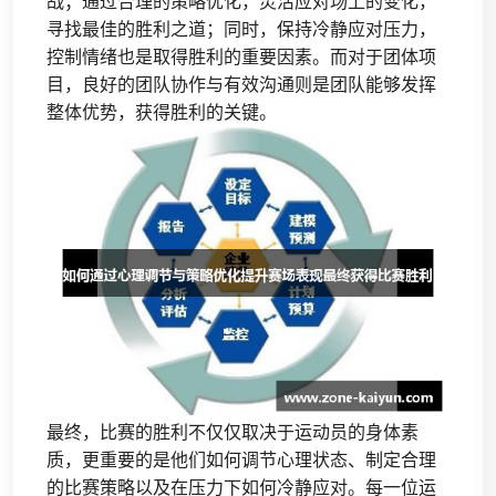
战；通过合理的策略优化，灵活应对场上的变化，
寻找最佳的胜利之道；同时，保持冷静应对压力，
控制情绪也是取得胜利的重要因素。而对于团体项
目，良好的团队协作与有效沟通则是团队能够发挥
整体优势，获得胜利的关键。
最终，比赛的胜利不仅仅取决于运动员的身体素
质，更重要的是他们如何调节心理状态、制定合理
的比赛策略以及在压力下如何冷静应对。每一位运