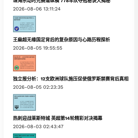
珠海乐动时光赛道纵横 778车队夺冠秘诀大揭秘
2026-08-06 13:11:24
王燊超无缘国足背后的复杂原因与心路历程探析
2026-08-05 19:55:55
独立报分析：12支欧洲球队施压促使俄罗斯禁赛背后真相
2026-08-05 02:23:35
热刺迎战莱斯特城 英超第14轮精彩对决揭幕
2026-08-03 02:43:47