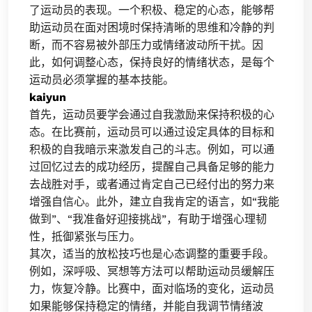
了运动员的表现。一个积极、稳定的心态，能够帮
助运动员在面对困境时保持清晰的思维和冷静的判
断，而不容易被外部压力或情绪波动所干扰。因
此，如何调整心态，保持良好的情绪状态，是每个
运动员必须掌握的基本技能。
kaiyun
首先，运动员要学会通过自我激励来保持积极的心
态。在比赛前，运动员可以通过设定具体的目标和
积极的自我暗示来激发自己的斗志。例如，可以通
过回忆过去的成功经历，提醒自己具备足够的能力
去战胜对手，或者通过肯定自己已经付出的努力来
增强自信心。此外，建立自我肯定的语言，如“我能
做到”、“我准备好迎接挑战”，有助于增强心理韧
性，抵御紧张与压力。
其次，适当的放松技巧也是心态调整的重要手段。
例如，深呼吸、冥想等方法可以帮助运动员缓解压
力，恢复冷静。比赛中，面对临场的变化，运动员
如果能够保持稳定的情绪，并能自我调节情绪波