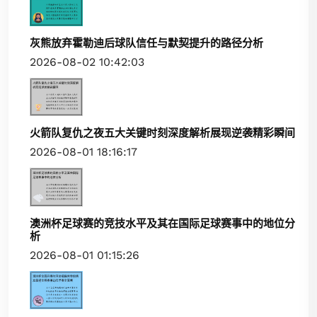
灰熊放弃霍勒迪后球队信任与默契提升的路径分析
2026-08-02 10:42:03
火箭队复仇之夜五大关键时刻深度解析展现逆袭精彩瞬间
2026-08-01 18:16:17
澳洲杯足球赛的竞技水平及其在国际足球赛事中的地位分
析
2026-08-01 01:15:26