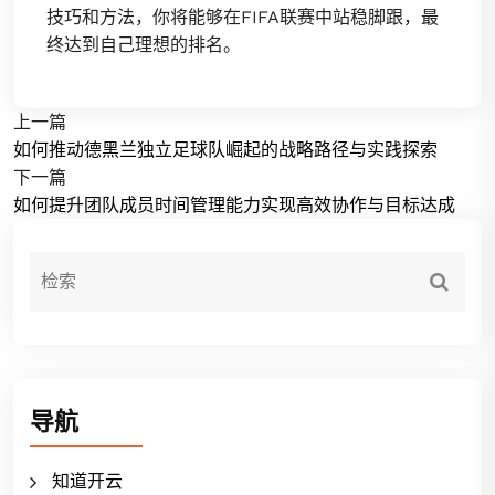
技巧和方法，你将能够在FIFA联赛中站稳脚跟，最
终达到自己理想的排名。
上一篇
如何推动德黑兰独立足球队崛起的战略路径与实践探索
下一篇
如何提升团队成员时间管理能力实现高效协作与目标达成
导航
知道开云