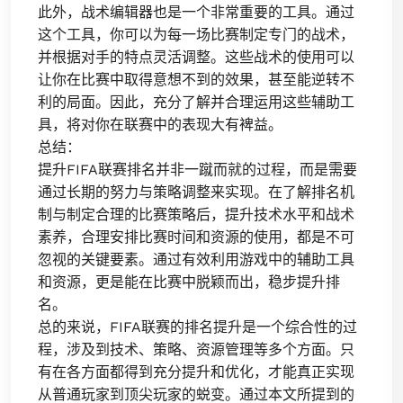
此外，战术编辑器也是一个非常重要的工具。通过
这个工具，你可以为每一场比赛制定专门的战术，
并根据对手的特点灵活调整。这些战术的使用可以
让你在比赛中取得意想不到的效果，甚至能逆转不
利的局面。因此，充分了解并合理运用这些辅助工
具，将对你在联赛中的表现大有裨益。
总结：
提升FIFA联赛排名并非一蹴而就的过程，而是需要
通过长期的努力与策略调整来实现。在了解排名机
制与制定合理的比赛策略后，提升技术水平和战术
素养，合理安排比赛时间和资源的使用，都是不可
忽视的关键要素。通过有效利用游戏中的辅助工具
和资源，更是能在比赛中脱颖而出，稳步提升排
名。
总的来说，FIFA联赛的排名提升是一个综合性的过
程，涉及到技术、策略、资源管理等多个方面。只
有在各方面都得到充分提升和优化，才能真正实现
从普通玩家到顶尖玩家的蜕变。通过本文所提到的