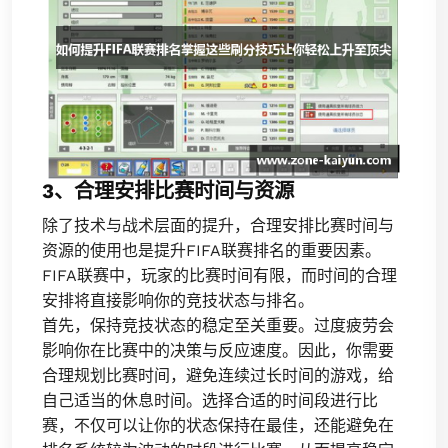
3、合理安排比赛时间与资源
除了技术与战术层面的提升，合理安排比赛时间与
资源的使用也是提升FIFA联赛排名的重要因素。
FIFA联赛中，玩家的比赛时间有限，而时间的合理
安排将直接影响你的竞技状态与排名。
首先，保持竞技状态的稳定至关重要。过度疲劳会
影响你在比赛中的决策与反应速度。因此，你需要
合理规划比赛时间，避免连续过长时间的游戏，给
自己适当的休息时间。选择合适的时间段进行比
赛，不仅可以让你的状态保持在最佳，还能避免在