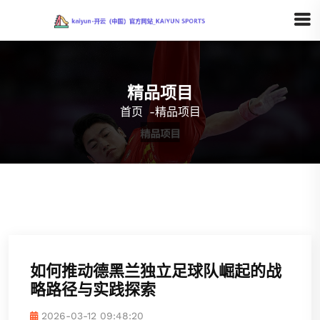
精品项目
首页
-
精品项目
如何推动德黑兰独立足球队崛起的战
略路径与实践探索
2026-03-12 09:48:20