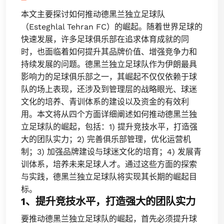
本文主要探讨如何推动德黑兰独立足球队
（Esteghlal Tehran FC）的崛起。随着世界足球的
快速发展，许多足球俱乐部在追求体育成就的同
时，也面临着如何提升其品牌价值、增强竞争力和
持续发展的问题。德黑兰独立足球队作为伊朗最具
影响力的足球俱乐部之一，其崛起不仅仅依赖于球
队的场上表现，还涉及到管理层的战略眼光、球迷
文化的培养、青训体系的建设以及资金的有效利
用。本文将从四个方面详细阐述如何推动德黑兰独
立足球队的崛起，包括：1) 提升竞技水平，打造强
大的团队实力；2) 完善俱乐部管理，优化运营机
制；3) 加强品牌建设与球迷文化的培育；4) 发展青
训体系，培养未来足球人才。通过这些方面的探索
与实践，德黑兰独立足球队将实现其长期的崛起目
标。
1、提升竞技水平，打造强大的团队实力
要推动德黑兰独立足球队的崛起，首先必须提升球