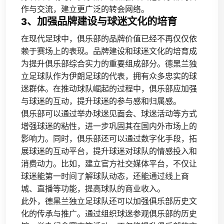
作与交流，建立更广泛的转会网络。
3、加强品牌建设与球迷文化的培育
在现代足球中，俱乐部的品牌价值已经不再仅仅依
赖于赛场上的表现。品牌建设和球迷文化的培育成
为提升俱乐部综合实力的重要组成部分。德黑兰独
立足球队作为伊朗足球的代表，拥有众多忠实的球
迷群体。在推动球队崛起的过程中，俱乐部应加强
与球迷的互动，提升球迷的参与感和归属感。
俱乐部可以通过举办球迷见面会、球迷活动等方式
增强球迷的粘性，进一步巩固其在国内外市场上的
影响力。同时，俱乐部还可以通过数字化手段，拓
展球迷的互动平台，提升球迷对球队的情感投入和
消费动力。比如，建立官方社交媒体平台，不仅让
球迷能第一时间了解球队动态，还能通过线上商
城、直播等功能，提高球队的商业收入。
此外，德黑兰独立足球队还可以加强俱乐部历史文
化的传承与推广。通过组织球迷参观俱乐部的历史