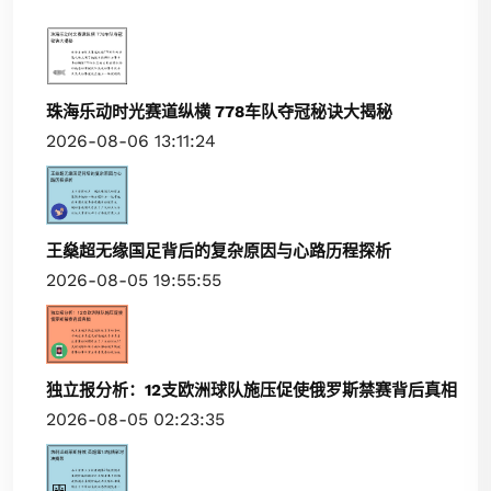
珠海乐动时光赛道纵横 778车队夺冠秘诀大揭秘
2026-08-06 13:11:24
王燊超无缘国足背后的复杂原因与心路历程探析
2026-08-05 19:55:55
独立报分析：12支欧洲球队施压促使俄罗斯禁赛背后真相
2026-08-05 02:23:35