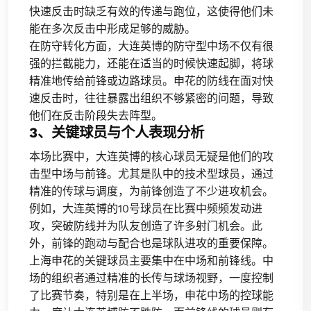
快速反击时缺乏有效的传递与跑位，这使得他们未
能在多次反击中形成足够的威胁。
在防守转化方面，大连英博的防守型中场不仅有很
强的拦截能力，还能在适当的时候快速起脚，将球
精准地传给前锋或边路球员。申花的防线在面对快
速反击时，往往暴露出组织不够紧密的问题，导致
他们在反击阶段失去阵型。
3、关键球员与个人表现分析
本场比赛中，大连英博的核心球员无疑是他们的攻
击型中场与前锋。尤其是队中的技术型球员，通过
精准的传球与调度，为前锋创造了不少进攻机会。
例如，大连英博的10号球员在比赛中频频发动进
攻，突破防线并为队友创造了许多射门机会。此
外，前锋的跑动与配合也是球队进攻的重要保障。
上海申花的关键球员主要集中在中场和前锋线。中
场的组织者通过精准的长传与球场视野，一度控制
了比赛节奏，特别是在上半场，申花中场的控球能