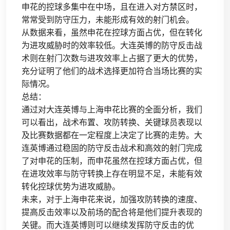
申花的控球多集中在中场，且在进入对方禁区时，
常常受到防守压力，未能形成有效的射门机会。
从数据来看，虽然申花在控球方面占优，但在转化
为进攻威胁时的效率较低。大连英博的防守反击战
术则在射门次数与进攻效率上占据了更大的优势，
充分证明了他们的战术选择更加符合当场比赛的实
际情况。
总结：
通过对大连英博与上海申花比赛的全面分析，我们
可以看出，战术布置、攻防转换、关键球员表现以
及比赛数据都在一定程度上决定了比赛的走势。大
连英博通过稳固的防守反击战术和高效的射门完成
了对申花的压制，而申花虽然在控球方面占优，但
在进攻效率与防守转换上存在明显不足，未能有效
转化控球优势为进攻威胁。
未来，对于上海申花来说，加强攻防转换的速度、
提高反击效率以及前场的配合将是他们提升表现的
关键。而大连英博则可以继续发挥防守反击的优