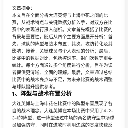
文章摘要：
本文旨在全面分析大连英博与上海申花之间的比
赛，从战术特点与关键数据分析入手，对双方在比
赛中的表现进行深入剖析。文章首先概括了比赛的
背景与重要性，随后从四个主要方面展开分析：首
先，球队的阵型与战术布置；其次，攻防转化及其
影响；接着，关键球员与个人表现的分析；最后，
比赛中的数据对比，包括控球率、射门次数等重要
统计。每个方面通过多个角度进行分析，旨在为读
者提供更清晰、全面的理解。最后，文章通过总结
比赛中的战术亮点与不足，为未来比赛的战术调整
与球队提升提供参考。
1、阵型与战术布置分析
大连英博与上海申花在比赛中的阵型布置展现了各
自的战术理念。大连英博在本场比赛中采用了4-2-
3-1的阵型，这一阵型通过中场的两名防守型中场球
员加强防守，同时在进攻时利用边路的宽度快速反