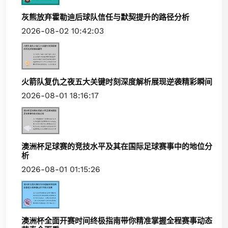
灰熊放弃霍勒迪后球队信任与默契提升的路径分析
2026-08-02 10:42:03
火箭队复仇之夜五大关键时刻深度解析展现逆袭精彩瞬间
2026-08-01 18:16:17
澳洲杯足球赛的竞技水平及其在国际足球赛事中的地位分
析
2026-08-01 01:15:26
澳洲杯全面开赛时间终极指南带你精准掌握全程赛事动态