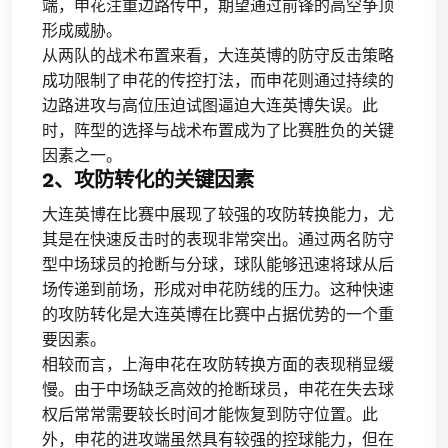
端，申花注重边路传中，期望通过前锋的高空争顶
形成威胁。
从两队的战术布置来看，大连英博的防守反击策略
成功限制了申花的传控打法，而申花则通过持续的
边路进攻与高位压迫试图逼迫大连英博失误。此
时，阵型的选择与战术布置成为了比赛胜负的关键
因素之一。
2、攻防转化的关键因素
大连英博在比赛中展现了较强的攻防转换能力，尤
其是在快速反击时的表现非常突出。通过两名防守
型中场球员的抢断与分球，球队能够迅速将球从后
场传递到前场，形成对申花防线的压力。这种快速
的攻防转化是大连英博在比赛中占据优势的一个重
要因素。
相较而言，上海申花在攻防转换方面的表现稍显缓
慢。由于中场缺乏高效的抢断球员，申花在失去球
权后常常需要较长时间才能恢复到防守位置。此
外，申花的进攻端虽然具有较强的控球能力，但在