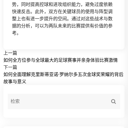
势，同时提高控球和进攻组织能力，避免过度依赖
快速反击。此外，双方在关键球员的使用与阵型调
整上也有进一步提升的空间。通过对这些战术与数
据的分析，可以为两队未来的比赛提供有价值的参
考。
上一篇
如何全方位参与全球最大的足球赛事并亲身体验比赛激情
下一篇
如何全面理解克里斯蒂亚诺·罗纳尔多五次金球奖荣耀的背后
故事与意义