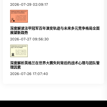
2026-07-29 02:09:17
深度解读法甲冠军百年演变轨迹与未来多元竞争格局全面
展望新趋势
2026-07-27 09:56:30
深度解析英格兰在世界大赛失利背后的战术心理与团队管
理因素
2026-07-26 17:07:40