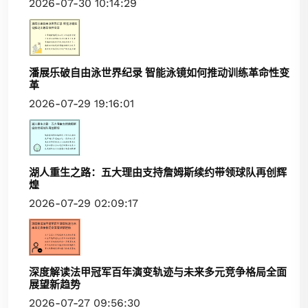
2026-07-30 10:14:29
潘展乐破自由泳世界纪录 智能泳镜如何推动训练革命性变
革
2026-07-29 19:16:01
湖人重生之路：五大理由支持詹姆斯续约带领球队再创辉
煌
2026-07-29 02:09:17
深度解读法甲冠军百年演变轨迹与未来多元竞争格局全面
展望新趋势
2026-07-27 09:56:30