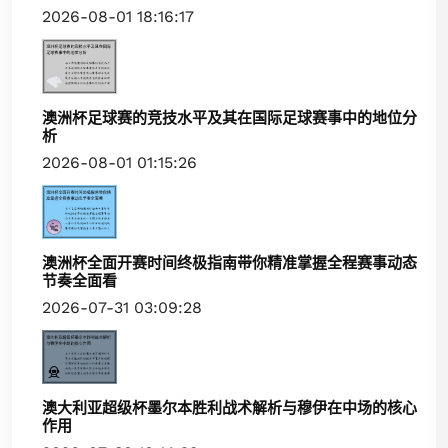
2026-08-01 18:16:17
澳洲杯足球赛的竞技水平及其在国际足球赛事中的地位分
析
2026-08-01 01:15:26
澳洲杯全面开赛时间终极指南带你精准掌握全程赛事动态
节奏全面看
2026-07-31 03:09:28
澳大利亚超级杯墨尔本胜利战术解析与穆伊在中场的核心
作用