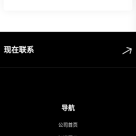
现在联系
导航
公司首页