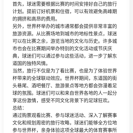
首先，球迷需要根据比赛的时间安排好自己的旅行
计划。提前订好机票和住宿，可以有效避免高峰期
的拥挤和高昂的费用。
另外，世界杯举办的城市通常都会提供非常丰富的
旅游资源。从比赛场地到城市的地标性景点，球迷
可以在比赛之余，游览当地的文化与历史。许多城
市也会在比赛期间举办特别的文化活动或节庆庆
典，球迷们可以通过参与这些活动，进一步了解东
道国的独特风情。
当然，旅行不仅是为了看比赛，也是为了体验世界
杯带来的全球联动效应。世界杯期间，东道国的街
头巷尾、酒吧餐厅、旅游景点等地方都会弥漫着足
球的氛围。球迷们可以和来自世界各地的人一起分
享这份激情，感受不同文化背景下的足球狂欢。
总结：
通过购票观看比赛、参与球迷活动、深入了解赛事
文化和规划周密的旅行攻略，球迷们能够全方位地
参与世界杯，亲身体验这项全球最大的体育赛事所