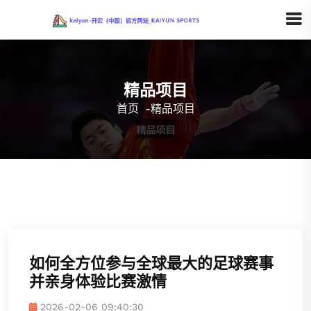
精品项目
首页
-
精品项目
如何全方位参与全球最大的足球赛事
并亲身体验比赛激情
2026-02-06 09:40:30