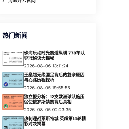
沟通开云官网
热门新闻
珠海乐动时光赛道纵横 778车队
夺冠秘诀大揭秘
2026-08-06 13:11:24
王燊超无缘国足背后的复杂原因
与心路历程探析
2026-08-05 19:55:55
独立报分析：12支欧洲球队施压
促使俄罗斯禁赛背后真相
2026-08-05 02:23:35
热刺迎战莱斯特城 英超第14轮精
彩对决揭幕