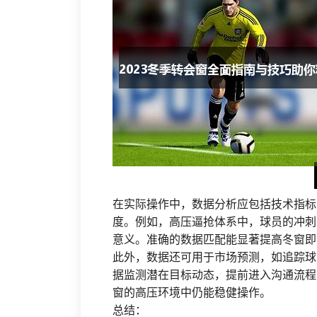
在实际操作中，数据分析应包括技术指标
度。例如，高压逼抢体系中，球员的冲刺
意义。准确的数据匹配能显著提高冬窗即
此外，数据还可用于市场预测，如追踪球
据监测潜在目标动态，提前进入沟通流程
窗的高压环境中仍能稳健操作。
总结：