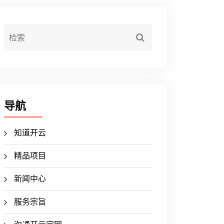
导航
知道开云
精品项目
新闻中心
服务宗旨