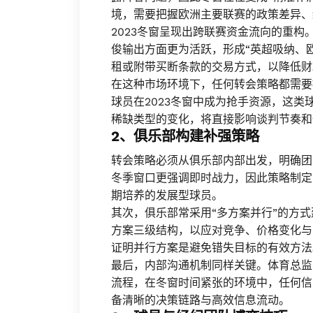
境，需要把握欧洲主要联赛的政策差异、
2023冬窗呈现出跨联赛资金流向的重
俊输出方面更为活跃，形成“英超吸纳、
租或附带买断条款的交易方式，以降低财
在这种市场环境下，任何转会策略都需要
球员在2023冬窗中成为抢手资源，这
稀缺类型的变化，将直接影响谈判节奏和
2、俱乐部构建补强策略
转会策略必须从俱乐部内部出发，明确团
冬季窗口更强调即时战力，因此策略制定
期培养的发展型球员。
其次，俱乐部常采用“多方案并行”的方
方案三级结构，以应对竞争、价格变化与
证明并行方案是避免错失目标的有效方法
最后，内部沟通机制同样关键。体育总监
流程，在冬窗时间紧张的环境中，任何信
备清晰的决策链路与高效信息流动。