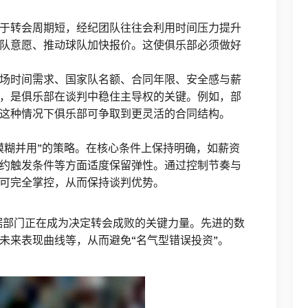
于转会周期短，经纪团队往往会利用时间压力提升
队意愿、推动球队加快报价。这使俱乐部必须做好
场时间需求、国家队名额、合同年限、安全感与薪
，是俱乐部在谈判中稳住主导权的关键。例如，部
这种情况下俱乐部可争取到更灵活的合同结构。
模糊并用”的策略。在核心条件上保持明确，如薪资
约触发条件等方面适度保留弹性。通过控制节奏与
可完全掌控，从而保持谈判优势。
数据部门正在成为决定转会成败的关键力量。先进的数
未来表现曲线等，从而避免“名气型错误投资”。