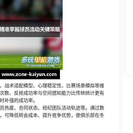
、战术适配模型、心理稳定性、比赛场景模拟等维
次数、反抢成功率与空间感知能力比传统统计更有
时补强的成功率。
员热度、合同状态、经纪团队活动轨迹等。通过数
，可降低转会成本、提升竞争优势，使俱乐部在冬