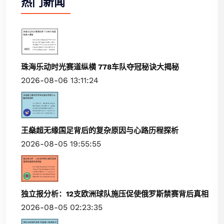
热门新闻
珠海乐动时光赛道纵横 778车队夺冠秘诀大揭秘
2026-08-06 13:11:24
王燊超无缘国足背后的复杂原因与心路历程探析
2026-08-05 19:55:55
独立报分析：12支欧洲球队施压促使俄罗斯禁赛背后真相
2026-08-05 02:23:35