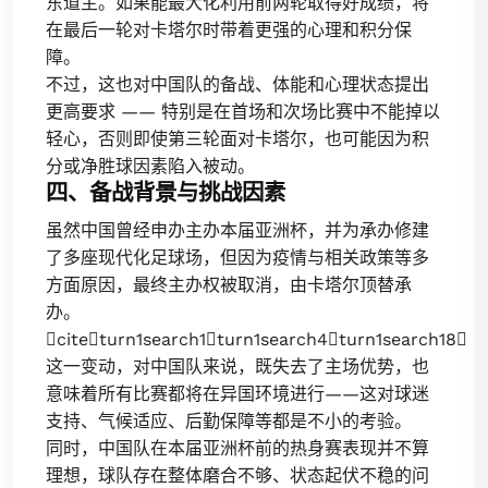
东道主。如果能最大化利用前两轮取得好成绩，将
在最后一轮对卡塔尔时带着更强的心理和积分保
障。
不过，这也对中国队的备战、体能和心理状态提出
更高要求 —— 特别是在首场和次场比赛中不能掉以
轻心，否则即使第三轮面对卡塔尔，也可能因为积
分或净胜球因素陷入被动。
四、备战背景与挑战因素
虽然中国曾经申办主办本届亚洲杯，并为承办修建
了多座现代化足球场，但因为疫情与相关政策等多
方面原因，最终主办权被取消，由卡塔尔顶替承
办。
citeturn1search1turn1search4turn1search18
这一变动，对中国队来说，既失去了主场优势，也
意味着所有比赛都将在异国环境进行——这对球迷
支持、气候适应、后勤保障等都是不小的考验。
同时，中国队在本届亚洲杯前的热身赛表现并不算
理想，球队存在整体磨合不够、状态起伏不稳的问