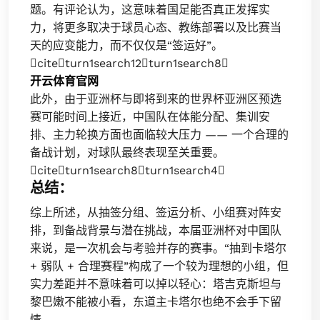
题。有评论认为，这意味着国足能否真正发挥实
力，将更多取决于球员心态、教练部署以及比赛当
天的应变能力，而不仅仅是“签运好”。
citeturn1search12turn1search8
开云体育官网
此外，由于亚洲杯与即将到来的世界杯亚洲区预选
赛可能时间上接近，中国队在体能分配、集训安
排、主力轮换方面也面临较大压力 —— 一个合理的
备战计划，对球队最终表现至关重要。
citeturn1search8turn1search4
总结：
综上所述，从抽签分组、签运分析、小组赛对阵安
排，到备战背景与潜在挑战，本届亚洲杯对中国队
来说，是一次机会与考验并存的赛事。“抽到卡塔尔
+ 弱队 + 合理赛程”构成了一个较为理想的小组，但
实力差距并不意味着可以掉以轻心：塔吉克斯坦与
黎巴嫩不能被小看，东道主卡塔尔也绝不会手下留
情。