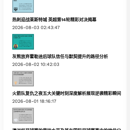
热刺迎战莱斯特城 英超第14轮精彩对决揭幕
2026-08-03 02:43:47
灰熊放弃霍勒迪后球队信任与默契提升的路径分析
2026-08-02 10:42:03
火箭队复仇之夜五大关键时刻深度解析展现逆袭精彩瞬间
2026-08-01 18:16:17