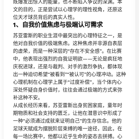
既爆发出惊人的能量，也不断陷入争议的深渊。本
文的目的，正是尝试以心理学的理性视角，还原这
位天才球员背后的真实人性。
1、自我价值焦虑与极端认可需求
苏亚雷斯的职业生涯中最突出的心理特征之一，是
他对自我价值的极端焦虑。这种焦虑并非源自表层
的虚荣，而是一种深层的“存在不安全感”。在比赛
中，他表现出强烈的自我证明欲——无论是疯狂地
庆祝进球，还是与裁判、对手的激烈争执，都体现
出一种迫切希望“被看到”“被认可”的心理冲动。这种
心理机制在心理学上属于“过度补偿”，当个体内心
深处怀疑自身价值时，往往会通过极端的方式来弥
补这种不安。
从成长经历来看，苏亚雷斯出身贫困家庭，童年时
期物质和社会支持的匮乏，让他在潜意识中形成了
一种“必须通过成就来证明自己”的生存信念。他的
足球天赋成为摆脱阶层束缚的唯一途径，因此，在
每一场比赛中，他都以近乎生命的姿态去拼搏。心