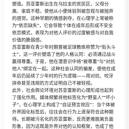
塑造。苏亚雷斯出生在乌拉圭的贫民区，父母分
离、家庭不稳，使他从小便体验到被忽视与被抛弃
的感觉。这种早期的情感剥夺，在心理学上常被称
为“依恋缺失”，它会导致个体在成年后形成不安全
依恋模式，表现为对他人评价的过度敏感与对自我
价值的脆弱感。
苏亚雷斯在青少年时期曾被足球教练称赞为“街头斗
士”，这一评价塑造了他的人格认同：必须通过战斗
赢得尊重。于是，他在潜意识中将“被尊重”与“对抗
他人”绑定在一起。这种社会认同的偏差，使他在成
年后仍延续了少年时的行为逻辑——用对抗、咬牙
拼命甚至违规的方式证明自己不被轻视。
此外，社会舆论环境对苏亚雷斯的心理形成也起到
了强化作用。媒体频繁将他标签化为“野蛮人”“坏小
子”，在心理学上构成了“自证预言效应”：当个体被
外界固化标签后，往往会在行为上逐渐符合这种期
待。长期被污名化的苏亚雷斯，反而更难脱离负面
形象，因为这既是外界对他的认知框架，也成了他