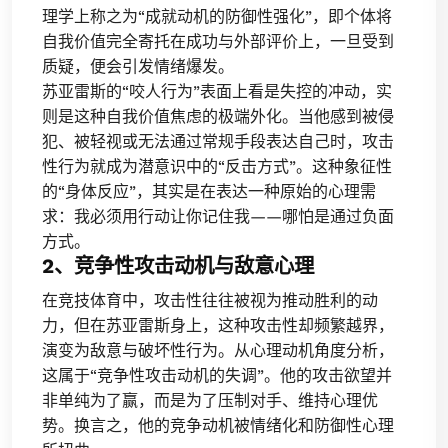
理学上称之为“成就动机的防御性强化”，即个体将
自我价值完全寄托在成功与外部评价上，一旦受到
质疑，便会引发情绪爆发。
苏亚雷斯的“咬人行为”表面上看是失控的冲动，实
则是这种自我价值焦虑的极端外化。当他感到被侵
犯、被轻视或无法通过常规手段表达自己时，攻击
性行为就成为潜意识中的“反击方式”。这种象征性
的“身体反应”，其实是在表达一种原始的心理需
求：我必须用行动让你记住我——哪怕是通过负面
方式。
2、竞争性攻击动机与敌意心理
在竞技体育中，攻击性往往被视为推动胜利的动
力，但在苏亚雷斯身上，这种攻击性却频繁越界，
演变为敌意与破坏性行为。从心理动机角度分析，
这属于“竞争性攻击动机的失调”。他的攻击欲望并
非单纯为了赢，而是为了压制对手、维持心理优
势。换言之，他的竞争动机被情绪化和防御性心理