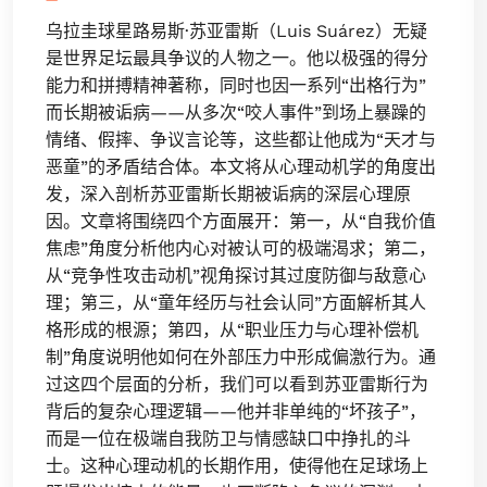
乌拉圭球星路易斯·苏亚雷斯（Luis Suárez）无疑
是世界足坛最具争议的人物之一。他以极强的得分
能力和拼搏精神著称，同时也因一系列“出格行为”
而长期被诟病——从多次“咬人事件”到场上暴躁的
情绪、假摔、争议言论等，这些都让他成为“天才与
恶童”的矛盾结合体。本文将从心理动机学的角度出
发，深入剖析苏亚雷斯长期被诟病的深层心理原
因。文章将围绕四个方面展开：第一，从“自我价值
焦虑”角度分析他内心对被认可的极端渴求；第二，
从“竞争性攻击动机”视角探讨其过度防御与敌意心
理；第三，从“童年经历与社会认同”方面解析其人
格形成的根源；第四，从“职业压力与心理补偿机
制”角度说明他如何在外部压力中形成偏激行为。通
过这四个层面的分析，我们可以看到苏亚雷斯行为
背后的复杂心理逻辑——他并非单纯的“坏孩子”，
而是一位在极端自我防卫与情感缺口中挣扎的斗
士。这种心理动机的长期作用，使得他在足球场上