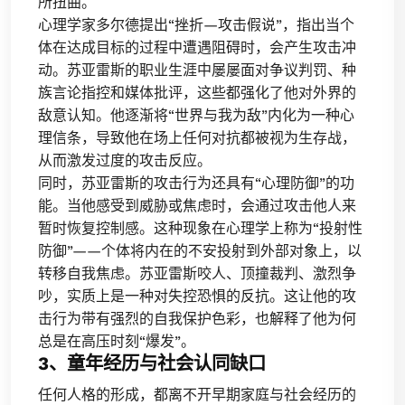
所扭曲。
心理学家多尔德提出“挫折—攻击假说”，指出当个
体在达成目标的过程中遭遇阻碍时，会产生攻击冲
动。苏亚雷斯的职业生涯中屡屡面对争议判罚、种
族言论指控和媒体批评，这些都强化了他对外界的
敌意认知。他逐渐将“世界与我为敌”内化为一种心
理信条，导致他在场上任何对抗都被视为生存战，
从而激发过度的攻击反应。
同时，苏亚雷斯的攻击行为还具有“心理防御”的功
能。当他感受到威胁或焦虑时，会通过攻击他人来
暂时恢复控制感。这种现象在心理学上称为“投射性
防御”——个体将内在的不安投射到外部对象上，以
转移自我焦虑。苏亚雷斯咬人、顶撞裁判、激烈争
吵，实质上是一种对失控恐惧的反抗。这让他的攻
击行为带有强烈的自我保护色彩，也解释了他为何
总是在高压时刻“爆发”。
3、童年经历与社会认同缺口
任何人格的形成，都离不开早期家庭与社会经历的