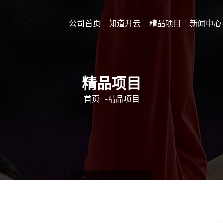
公司首页
知道开云
精品项目
新闻中心
精品项目
首页
-
精品项目