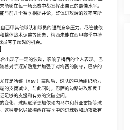
未能够在每一场比赛中都发挥出自己的最佳水平。
能与前几个赛季相提并论，整体进攻端的效率有所
了来自西甲其他球队和球员的强烈竞争压力。尽管他依
和整体战术调整等因素，梅西未能在西甲赛季中持
球员有了超越的机会。
题
队配合出现了一定的波动，影响了梅西的个人表现。巴
随着对手逐渐熟悉并加强了对梅西的防守，巴萨的
尤其是哈维（Xavi）离队后，球队的中场组织能力
端的支援减少。与此同时，巴萨的边路进攻和反击
乏足够的支援和有效的突破空间。
的变化，球队逐渐更加依赖内马尔和苏亚雷斯等球
。这种变化导致梅西在赛季中的进球数和助攻数有