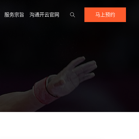
服务宗旨
沟通开云官网
马上预约