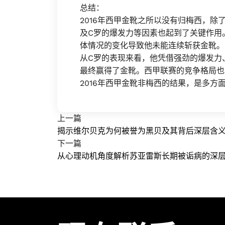
总结：
2016年西甲金靴之所以没有归梅西，
及C罗的爆发力等因素也起到了关键作用
体情况的变化导致他未能连续斩获金靴。
从C罗的表现来看，他凭借强劲的爆发力、
最终赢得了金靴。西甲联赛的竞争格局也
2016年西甲金靴非梅西的结果，是多方
上一篇
揭示维尔贝克为何被誉为黑贝及其背后深层含
下一篇
从心理动机角度解析苏亚雷斯长期被诟病的深