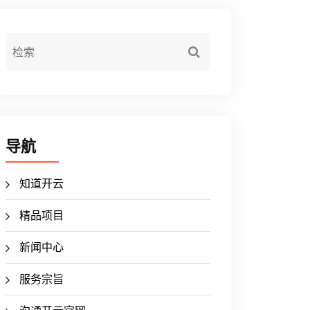
导航
知道开云
精品项目
新闻中心
服务宗旨