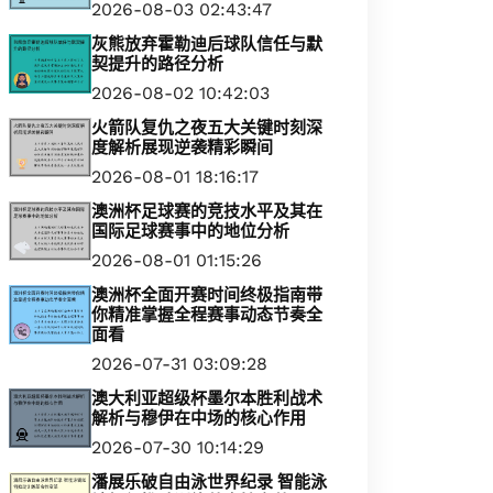
2026-08-03 02:43:47
灰熊放弃霍勒迪后球队信任与默
契提升的路径分析
2026-08-02 10:42:03
火箭队复仇之夜五大关键时刻深
度解析展现逆袭精彩瞬间
2026-08-01 18:16:17
澳洲杯足球赛的竞技水平及其在
国际足球赛事中的地位分析
2026-08-01 01:15:26
澳洲杯全面开赛时间终极指南带
你精准掌握全程赛事动态节奏全
面看
2026-07-31 03:09:28
澳大利亚超级杯墨尔本胜利战术
解析与穆伊在中场的核心作用
2026-07-30 10:14:29
潘展乐破自由泳世界纪录 智能泳