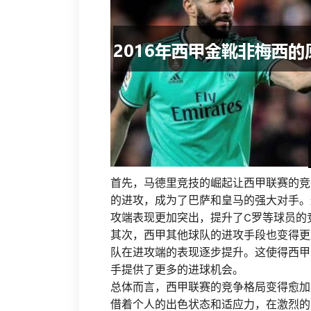
首先，马德里竞技的崛起让西甲联赛的竞
的进攻，成为了巴萨和皇马的强大对手。
攻端表现更加突出，提升了C罗等球员的
其次，西甲其他球队的进攻手段也变得更
队在进攻端的表现逐步提升。这使得西甲
手提供了更多的进球机会。
总体而言，西甲联赛的竞争格局变得愈加
借着个人的出色状态和适应力，在激烈的