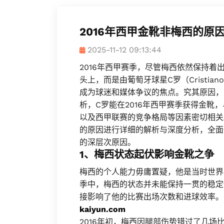
2016年西甲金靴非梅西的原
2025-11-12 09:13:44
2016年西甲赛季，尽管梅西依然保持
头上，而是由葡萄牙球星C罗（Cristia
成为球迷和媒体争议的焦点。究其原因，
析，C罗能在2016年西甲赛季获得金靴
以及西甲联赛的竞争格局等因素密切相关
的原因进行详细的解析与深度分析，全面
的深层次原因。
1、梅西状态起伏影响金靴之争
梅西的个人能力毋庸置疑，他是当时世界
季中，梅西的状态并未能保持一贯的稳定
接影响了他的比赛出场次数和进球效率。
kaiyun.com
2016年初，梅西因腿部伤势错过了几