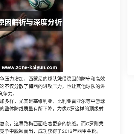
争压力增加，西蒙尼的球队凭借稳固的防守和高效
这不仅分散了梅西的进攻压力，也让其他球队的进
竞争力。
加多样，尤其是塞维利亚、比利亚雷亚尔等中游球
的整体防线质量有所下降，为像C罗这样的顶级射
复杂，这导致梅西面临着更多的挑战。而C罗则凭
竞争中脱颖而出，成功获得了2016年西甲金靴。