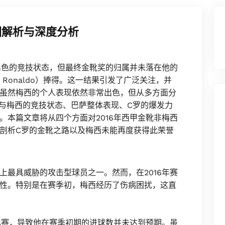
因解析与深度分析
着出色的竞技状态，但最终金靴奖的归属并未落在他的
no Ronaldo）捧得。这一结果引发了广泛关注，并
虽然梅西的个人表现依然非常出色，但从多方面分
，与梅西的竞技状态、巴萨整体表现、C罗的爆发力
。本篇文章将从四个方面对2016年西甲金靴非梅西
剖析C罗的金靴之路以及梅西未能再度获得此荣誉
上最具威胁的攻击型球员之一。然而，在2016年赛
性。特别是在赛季初，梅西经历了伤病困扰，这直
场比赛，导致他在赛季初期的进球数并未达到预期。虽