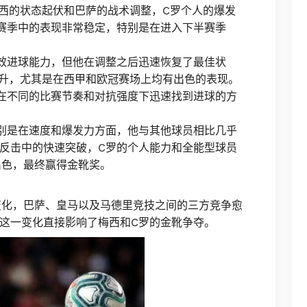
梅西的状态起伏和巴萨的战术调整，C罗个人的爆发
赛季中的表现非常稳定，特别是在进入下半赛季
效进球能力，但他在调整之后迅速恢复了最佳状
上升，尤其是在西甲和欧冠赛场上均有出色的表现。
在不同的比赛节奏和对抗强度下迅速找到进球的方
别是在速度和爆发力方面，他与其他球员相比几乎
反击中的快速突破，C罗的个人能力和全能型球员
出色，最终赢得金靴奖。
著变化，巴萨、皇马以及马德里竞技之间的三方竞争愈
这一变化直接影响了梅西和C罗的金靴争夺。