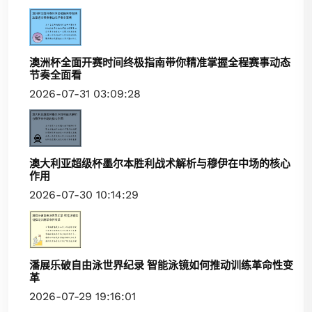
澳洲杯全面开赛时间终极指南带你精准掌握全程赛事动态
节奏全面看
2026-07-31 03:09:28
澳大利亚超级杯墨尔本胜利战术解析与穆伊在中场的核心
作用
2026-07-30 10:14:29
潘展乐破自由泳世界纪录 智能泳镜如何推动训练革命性变
革
2026-07-29 19:16:01