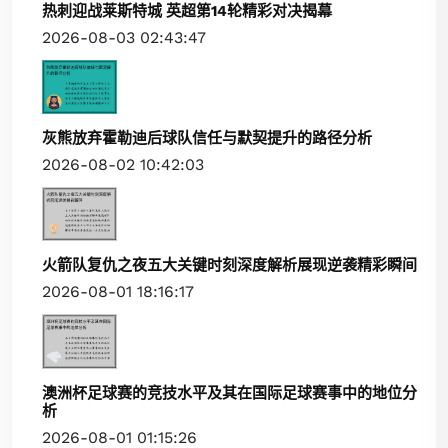
热刺迎战莱斯特城 英超第14轮精彩对决揭幕
2026-08-03 02:43:47
灰熊放弃霍勒迪后球队信任与默契提升的路径分析
2026-08-02 10:42:03
火箭队复仇之夜五大关键时刻深度解析展现逆袭精彩瞬间
2026-08-01 18:16:17
澳洲杯足球赛的竞技水平及其在国际足球赛事中的地位分
析
2026-08-01 01:15:26