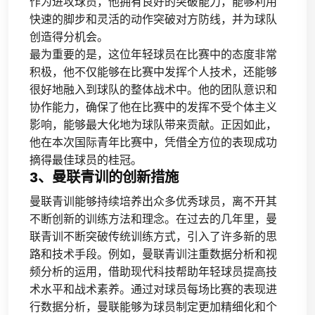
作为进攻球员，他拥有良好的突破能力，能够利用
快速的脚步和灵活的动作突破对方防线，并为球队
创造得分机会。
最为重要的是，这位年轻球员在比赛中的态度非常
积极，他不仅能够在比赛中发挥个人技术，还能够
很好地融入到球队的整体战术中。他的团队意识和
协作能力，确保了他在比赛中的发挥不受个体主义
影响，能够最大化地为球队带来贡献。正因如此，
他在本次国际青年比赛中，凭借全方位的表现成功
摘得最佳球员的桂冠。
3、曼联青训的创新措施
曼联青训能够持续培养出众多优秀球员，离不开其
不断创新的训练方法和理念。在过去的几年里，曼
联青训不断突破传统训练方式，引入了许多新的思
路和技术手段。例如，曼联青训注重数据分析和视
频分析的运用，借助现代科技帮助年轻球员提高技
术水平和战术素养。通过对球员每场比赛的表现进
行数据分析，曼联能够为球员制定更加精细化和个