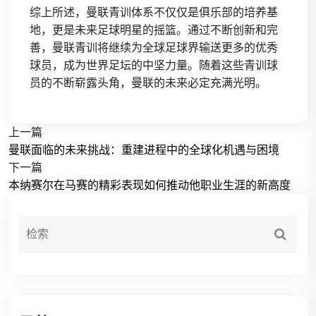
综上所述，曼联青训体系不仅仅是俱乐部的培养基
地，更是未来足球明星的摇篮。通过不断创新和完
善，曼联青训将继续为全球足球界输送更多的优秀
球员，成为世界足坛的中坚力量。随着这些青训球
员的不断崭露头角，曼联的未来必定充满光明。
上一篇
曼联面临的未来挑战：重建进程中的全球化机遇与困境
下一篇
本纳赛尔在马赛的精彩表现如何推动他职业生涯的新高度