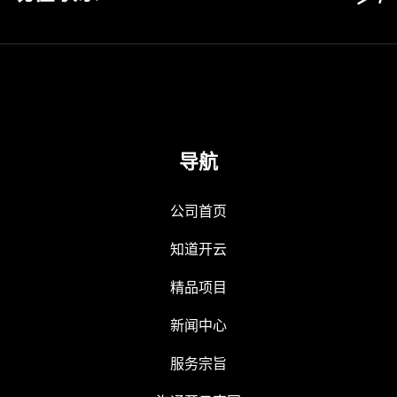
导航
公司首页
知道开云
精品项目
新闻中心
服务宗旨