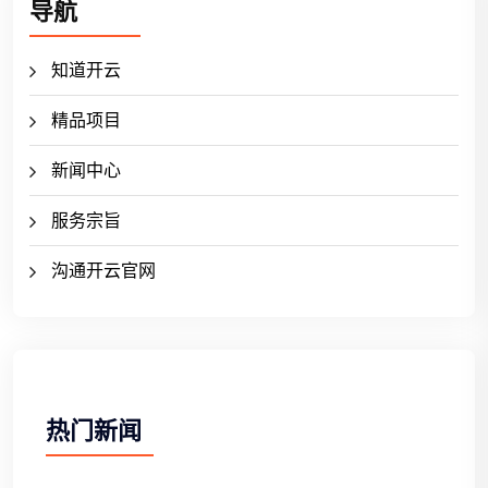
导航
知道开云
精品项目
新闻中心
服务宗旨
沟通开云官网
热门新闻