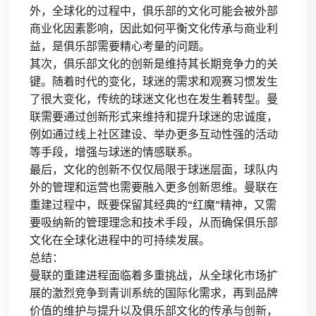
外，全球化的过程中，俱乐部的文化可能会被外部
商业化因素影响，因此如何平衡文化传承与商业利
益，是俱乐部需要精心考量的问题。
其次，俱乐部文化的创新是维持其长期竞争力的关
键。随着时代的变化，球迷的需求和观赛习惯发生
了很大变化，传统的球迷文化也在发生着转型。曼
联需要通过创新形式来维持和提升球迷的忠诚度，
例如通过线上社区建设、举办更多互动性强的活动
等手段，增强与球迷的情感联系。
最后，文化的创新不仅仅局限于球迷层面，球队内
外的管理和运营也需要融入更多创新思维。曼联在
重建过程中，既要保留其经典的“红魔”精神，又需
要吸纳新的管理理念和技术手段，从而确保俱乐部
文化在全球化进程中的可持续发展。
总结：
曼联的重建进程面临着多重挑战，从全球化市场扩
展的激烈竞争到青训系统的国际化需求，再到品牌
价值的维护与提升以及俱乐部文化的传承与创新，