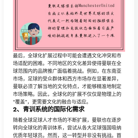
最后，全球化扩展过程中可能会遭遇文化冲突和市
场适配的困难。不同地区的文化差异使得曼联在全
球范围内的品牌推广面临着挑战。例如，在东南亚
市场，足球的受众群体和西方市场存在显著差异，
曼联必须了解当地的文化特点，才能够精准地制定
市场策略。因此，全球化的扩展不仅仅是物理上的
“覆盖”，更需要文化的融合与适应。
2、青训系统的国际化需求
随着全球足球人才市场的不断扩展，曼联也在逐步
转向全球化的青训体系，尝试从各大足球强国吸纳
优质年轻球员。然而，这一转型并非没有挑战。首