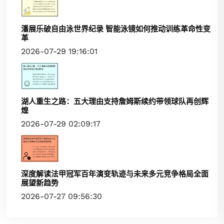
潘展乐破自由泳世界纪录 智能泳镜如何推动训练革命性变
革
2026-07-29 19:16:01
湖人重生之路：五大理由支持詹姆斯续约带领球队再创辉
煌
2026-07-29 02:09:17
深度解读法甲冠军百年演变轨迹与未来多元竞争格局全面
展望新趋势
2026-07-27 09:56:30