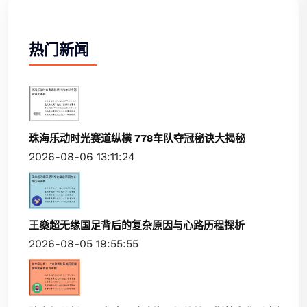
热门新闻
珠海乐动时光赛道纵横 778车队夺冠秘诀大揭秘
2026-08-06 13:11:24
王燊超无缘国足背后的复杂原因与心路历程探析
2026-08-05 19:55:55