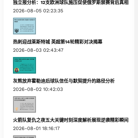
独立报分析：12支欧洲球队施压促使俄罗斯禁赛背后真相
2026-08-05 02:23:35
热刺迎战莱斯特城 英超第14轮精彩对决揭幕
2026-08-03 02:43:47
灰熊放弃霍勒迪后球队信任与默契提升的路径分析
2026-08-02 10:42:03
火箭队复仇之夜五大关键时刻深度解析展现逆袭精彩瞬间
2026-08-01 18:16:17