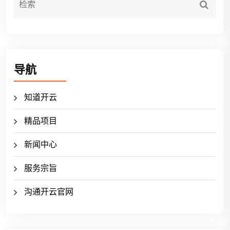
导航
知道开云
精品项目
新闻中心
服务宗旨
沟通开云官网