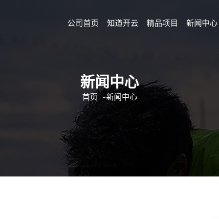
公司首页
知道开云
精品项目
新闻中心
新闻中心
首页
-
新闻中心