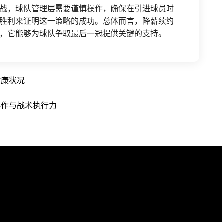
战，球队管理层需要谨慎操作，确保在引进球员时
胜利来证明这一策略的成功。总体而言，降薪续约
，它能够为球队争取最后一冠提供关键的支持。
健康状况
协作与战术执行力