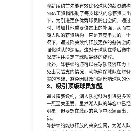
降薪续约首先能有效优化球队的薪资结构
NBA工资帽限制了每支球队的总薪资支
下，为引进更多优秀球员腾出空间。通过
时，增加其他重要位置上的补强，从而在
湖人队的薪资结构一直是其竞争力的一个
况下，通过降薪续约释放更多的薪资空间
强化球队的深度。这对于球队在季后赛中
深度往往决定了球队最终的成败。
此外，降薪续约还可以在球队经济压力上
免出现超支的情况，就能确保球队在财务
实的基础，避免因财政问题影响球队的运
2、吸引顶级球员加盟
通过降薪续约，湖人队能够为引进更多顶
一冠至关重要。虽然湖人队的阵容中已经
明星，但要想在激烈的竞争中脱颖而出，
员。
降薪续约能够释放的薪资空间，为湖人队