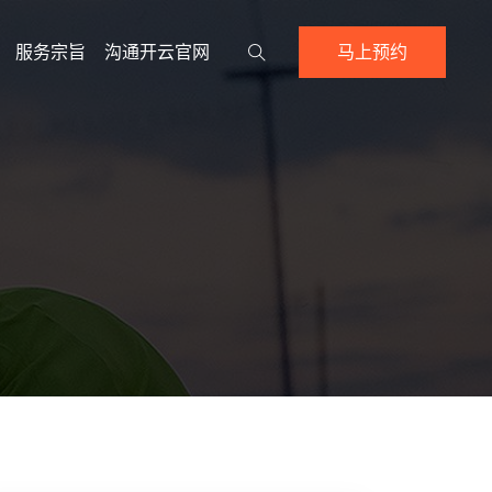
服务宗旨
沟通开云官网
马上预约