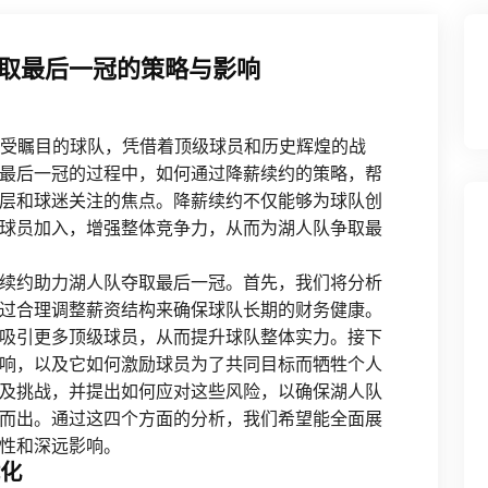
取最后一冠的策略与影响
备受瞩目的球队，凭借着顶级球员和历史辉煌的战
最后一冠的过程中，如何通过降薪续约的策略，帮
层和球迷关注的焦点。降薪续约不仅能够为球队创
球员加入，增强整体竞争力，从而为湖人队争取最
续约助力湖人队夺取最后一冠。首先，我们将分析
过合理调整薪资结构来确保球队长期的财务健康。
吸引更多顶级球员，从而提升球队整体实力。接下
响，以及它如何激励球员为了共同目标而牺牲个人
及挑战，并提出如何应对这些风险，以确保湖人队
而出。通过这四个方面的分析，我们希望能全面展
性和深远影响。
优化