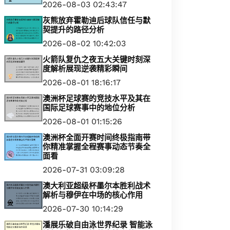
2026-08-03 02:43:47
灰熊放弃霍勒迪后球队信任与默
契提升的路径分析
2026-08-02 10:42:03
火箭队复仇之夜五大关键时刻深
度解析展现逆袭精彩瞬间
2026-08-01 18:16:17
澳洲杯足球赛的竞技水平及其在
国际足球赛事中的地位分析
2026-08-01 01:15:26
澳洲杯全面开赛时间终极指南带
你精准掌握全程赛事动态节奏全
面看
2026-07-31 03:09:28
澳大利亚超级杯墨尔本胜利战术
解析与穆伊在中场的核心作用
2026-07-30 10:14:29
潘展乐破自由泳世界纪录 智能泳