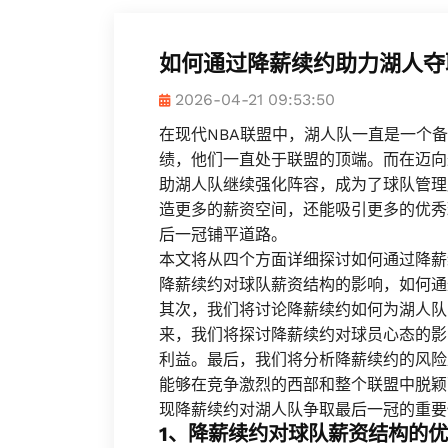
如何通过降薪续约助力湖人夺
2026-04-21 09:53:50
在现代NBA联盟中，湖人队一直是一个
绩，他们一直处于联盟的顶端。而在迈向
助湖人队继续强化阵容，成为了球队管理
造更多的薪资空间，还能吸引更多的优秀
后一冠铺平道路。
本文将从四个方面详细探讨如何通过降薪
降薪续约对球队薪资结构的影响，如何通
其次，我们将讨论降薪续约如何为湖人队
来，我们将探讨降薪续约对球员心态的影
利益。最后，我们将分析降薪续约的风险
能够在竞争激烈的西部和整个联盟中脱颖
现降薪续约对湖人队争取最后一冠的重要
1、降薪续约对球队薪资结构的