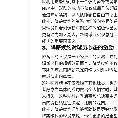
以利用这些空间签下一个强力替补或者增
NBA中，球队的成功不仅仅依靠几位超
通过降薪续约，湖人队能够在自由市场上
此外，降薪续约的策略也能够向外界传递
果球员们看到像勒布朗这样的超级球星愿
更有动力加入湖人，帮助球队实现总冠军
成功的重要因素之一。
3、降薪续约对球员心态的激励
降薪续约不仅是一个经济上的策略，它对
姆斯这样的超级球员而言，降薪续约不仅
布朗等球员的降薪决定向球队和外界传递
领球队走向辉煌。
这种牺牲精神不仅激励了其他球员，也为
者愿意为集体的成功做出个人牺牲时，其
人得失。这种精神在季后赛和总决赛中尤
员的责任感往往决定了比赛的走向。
此外，降薪续约还能够帮助球员更好地聚
降薪续约的球员来说，他们更多的是希望