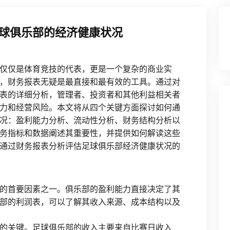
球俱乐部的经济健康状况
仅仅是体育竞技的代表，更是一个复杂的商业实
，财务报表无疑是最直接和最有效的工具。通过对
表的详细分析，管理者、投资者和其他利益相关者
力和经营风险。本文将从四个关键方面探讨如何通
况：盈利能力分析、流动性分析、财务结构分析以
务指标和数据阐述其重要性，并提供如何解读这些
通过财务报表分析评估足球俱乐部经济健康状况的
的首要因素之一。俱乐部的盈利能力直接决定了其
部的利润表，可以了解其收入来源、成本结构以及
的关键。足球俱乐部的收入主要来自比赛日收入