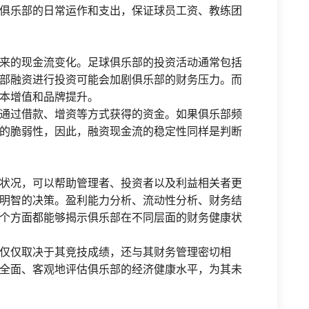
俱乐部的日常运作和支出，保证球员工资、教练团
来的现金流变化。足球俱乐部的投资活动通常包括
部融资进行投资可能会加剧俱乐部的财务压力。而
本增值和品牌提升。
通过借款、增资等方式获得的资金。如果俱乐部频
的脆弱性，因此，融资现金流的稳定性同样是判断
状况，可以帮助管理者、投资者以及利益相关者更
明智的决策。盈利能力分析、流动性分析、财务结
个方面都能够揭示俱乐部在不同层面的财务健康状
仅仅取决于其竞技成绩，还与其财务管理密切相
全面、客观地评估俱乐部的经济健康水平，为其未