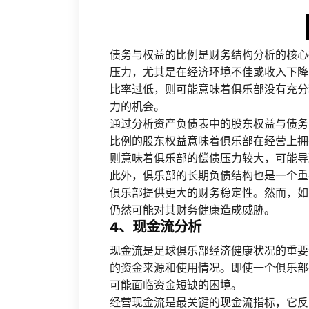
债务与权益的比例是财务结构分析的核心
压力，尤其是在经济环境不佳或收入下降
比率过低，则可能意味着俱乐部没有充分
力的机会。
通过分析资产负债表中的股东权益与债务
比例的股东权益意味着俱乐部在经营上拥
则意味着俱乐部的偿债压力较大，可能导
此外，俱乐部的长期负债结构也是一个重
俱乐部提供更大的财务稳定性。然而，如
仍然可能对其财务健康造成威胁。
4、现金流分析
现金流是足球俱乐部经济健康状况的重要
的资金来源和使用情况。即使一个俱乐部
可能面临资金短缺的困境。
经营现金流是最关键的现金流指标，它反