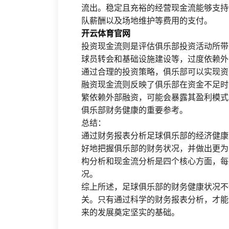
流出。稳定且充裕的经营现金流能够支持
队薪酬以及场地维护等费用的支付。
开云体育官网
投资现金流则是评估俱乐部投资活动所带
球员转会和基础设施建设等，过度依赖外
通过合理的投资策略，俱乐部可以实现资
融资现金流则反映了俱乐部在资金不足时
繁依赖外部融资，可能会暴露其盈利模式
俱乐部财务健康的重要参考。
总结：
通过财务报表分析足球俱乐部的经济健康
好地把握俱乐部的财务状况，并做出更为
构分析和现金流分析是四个核心方面，每
况。
综上所述，足球俱乐部的财务健康状况不
关。只有通过科学的财务报表分析，才能
来的发展奠定坚实的基础。