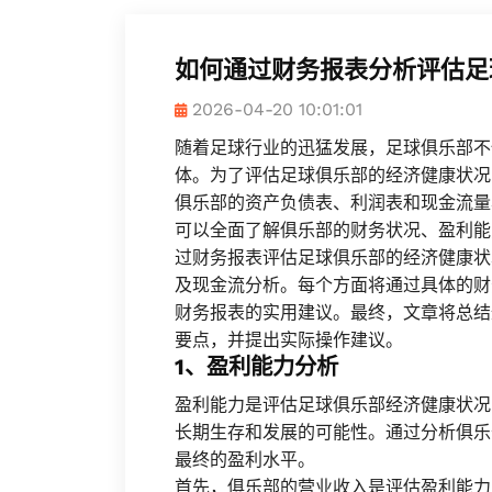
如何通过财务报表分析评估足
2026-04-20 10:01:01
随着足球行业的迅猛发展，足球俱乐部不
体。为了评估足球俱乐部的经济健康状况
俱乐部的资产负债表、利润表和现金流量
可以全面了解俱乐部的财务状况、盈利能
过财务报表评估足球俱乐部的经济健康状
及现金流分析。每个方面将通过具体的财
财务报表的实用建议。最终，文章将总结
要点，并提出实际操作建议。
1、盈利能力分析
盈利能力是评估足球俱乐部经济健康状况
长期生存和发展的可能性。通过分析俱乐
最终的盈利水平。
首先，俱乐部的营业收入是评估盈利能力