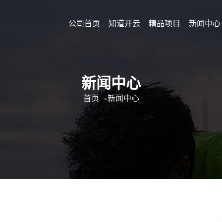
公司首页
知道开云
精品项目
新闻中心
新闻中心
首页
-
新闻中心