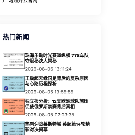
沟通开云官网
热门新闻
珠海乐动时光赛道纵横 778车队
夺冠秘诀大揭秘
2026-08-06 13:11:24
王燊超无缘国足背后的复杂原因
与心路历程探析
2026-08-05 19:55:55
独立报分析：12支欧洲球队施压
促使俄罗斯禁赛背后真相
2026-08-05 02:23:35
热刺迎战莱斯特城 英超第14轮精
彩对决揭幕