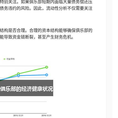
特别关注。如果俱乐部短期内面临大量债务偿还压
债务违约的风险。因此，流动性分析不仅需要关注
结构是否合理。合理的资本结构能够确保俱乐部的
能导致资金链断裂，甚至产生财务危机。