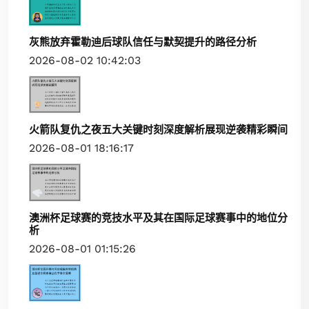
灰熊放弃霍勒迪后球队信任与默契提升的路径分析
2026-08-02 10:42:03
火箭队复仇之夜五大关键时刻深度解析展现逆袭精彩瞬间
2026-08-01 18:16:17
澳洲杯足球赛的竞技水平及其在国际足球赛事中的地位分
析
2026-08-01 01:15:26