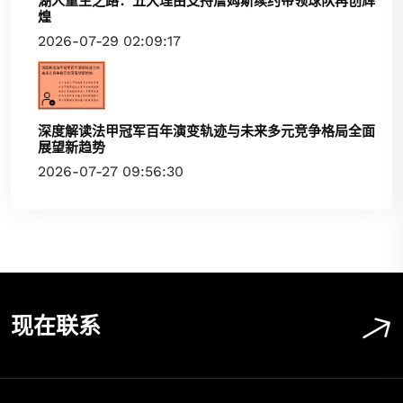
湖人重生之路：五大理由支持詹姆斯续约带领球队再创辉
煌
2026-07-29 02:09:17
深度解读法甲冠军百年演变轨迹与未来多元竞争格局全面
展望新趋势
2026-07-27 09:56:30
现在联系