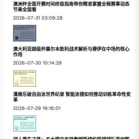
澳洲杯全面开赛时间终极指南带你精准掌握全程赛事动态
节奏全面看
2026-07-31 03:09:28
澳大利亚超级杯墨尔本胜利战术解析与穆伊在中场的核心
作用
2026-07-30 10:14:29
潘展乐破自由泳世界纪录 智能泳镜如何推动训练革命性变
革
2026-07-29 19:16:01