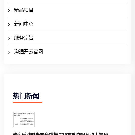
精品项目
新闻中心
服务宗旨
沟通开云官网
热门新闻
珠海乐动时光赛道纵横 778车队夺冠秘诀大揭秘