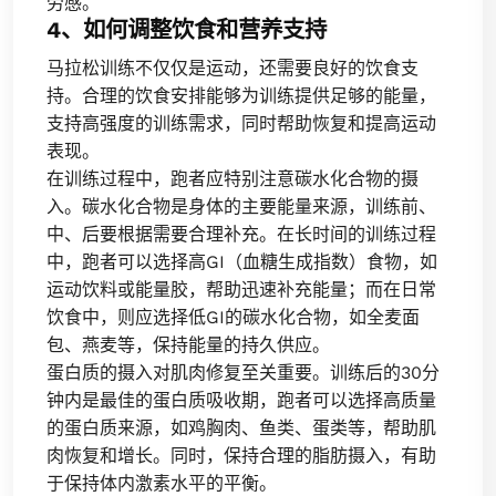
劳感。
4、如何调整饮食和营养支持
马拉松训练不仅仅是运动，还需要良好的饮食支
持。合理的饮食安排能够为训练提供足够的能量，
支持高强度的训练需求，同时帮助恢复和提高运动
表现。
在训练过程中，跑者应特别注意碳水化合物的摄
入。碳水化合物是身体的主要能量来源，训练前、
中、后要根据需要合理补充。在长时间的训练过程
中，跑者可以选择高GI（血糖生成指数）食物，如
运动饮料或能量胶，帮助迅速补充能量；而在日常
饮食中，则应选择低GI的碳水化合物，如全麦面
包、燕麦等，保持能量的持久供应。
蛋白质的摄入对肌肉修复至关重要。训练后的30分
钟内是最佳的蛋白质吸收期，跑者可以选择高质量
的蛋白质来源，如鸡胸肉、鱼类、蛋类等，帮助肌
肉恢复和增长。同时，保持合理的脂肪摄入，有助
于保持体内激素水平的平衡。