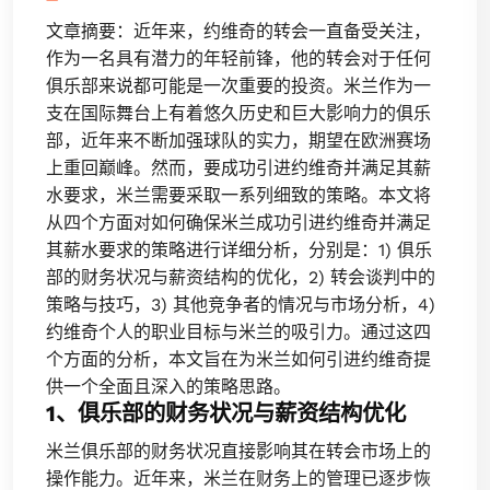
文章摘要：近年来，约维奇的转会一直备受关注，
作为一名具有潜力的年轻前锋，他的转会对于任何
俱乐部来说都可能是一次重要的投资。米兰作为一
支在国际舞台上有着悠久历史和巨大影响力的俱乐
部，近年来不断加强球队的实力，期望在欧洲赛场
上重回巅峰。然而，要成功引进约维奇并满足其薪
水要求，米兰需要采取一系列细致的策略。本文将
从四个方面对如何确保米兰成功引进约维奇并满足
其薪水要求的策略进行详细分析，分别是：1) 俱乐
部的财务状况与薪资结构的优化，2) 转会谈判中的
策略与技巧，3) 其他竞争者的情况与市场分析，4)
约维奇个人的职业目标与米兰的吸引力。通过这四
个方面的分析，本文旨在为米兰如何引进约维奇提
供一个全面且深入的策略思路。
1、俱乐部的财务状况与薪资结构优化
米兰俱乐部的财务状况直接影响其在转会市场上的
操作能力。近年来，米兰在财务上的管理已逐步恢