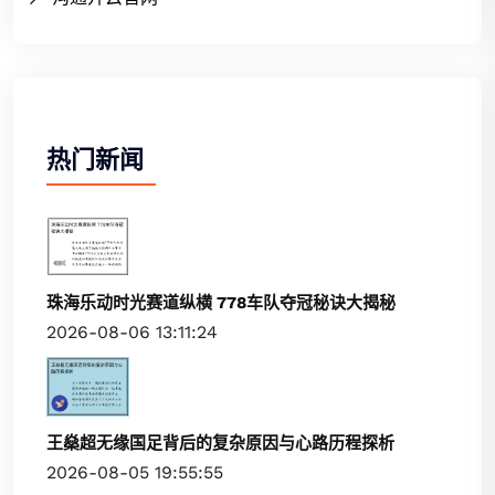
热门新闻
珠海乐动时光赛道纵横 778车队夺冠秘诀大揭秘
2026-08-06 13:11:24
王燊超无缘国足背后的复杂原因与心路历程探析
2026-08-05 19:55:55