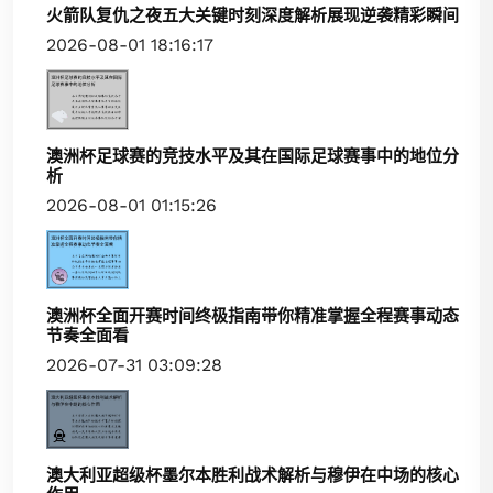
火箭队复仇之夜五大关键时刻深度解析展现逆袭精彩瞬间
2026-08-01 18:16:17
澳洲杯足球赛的竞技水平及其在国际足球赛事中的地位分
析
2026-08-01 01:15:26
澳洲杯全面开赛时间终极指南带你精准掌握全程赛事动态
节奏全面看
2026-07-31 03:09:28
澳大利亚超级杯墨尔本胜利战术解析与穆伊在中场的核心