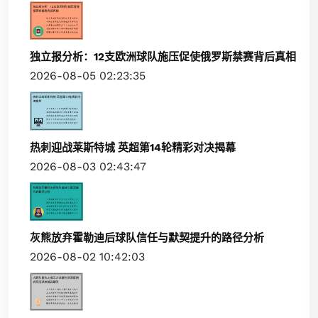
独立报分析：12支欧洲球队施压促使俄罗斯禁赛背后真相
2026-08-05 02:23:35
热刺迎战莱斯特城 英超第14轮精彩对决揭幕
2026-08-03 02:43:47
灰熊放弃霍勒迪后球队信任与默契提升的路径分析
2026-08-02 10:42:03