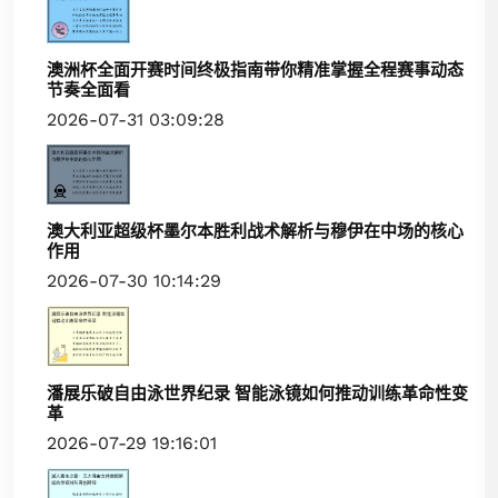
澳洲杯全面开赛时间终极指南带你精准掌握全程赛事动态
节奏全面看
2026-07-31 03:09:28
澳大利亚超级杯墨尔本胜利战术解析与穆伊在中场的核心
作用
2026-07-30 10:14:29
潘展乐破自由泳世界纪录 智能泳镜如何推动训练革命性变
革
2026-07-29 19:16:01