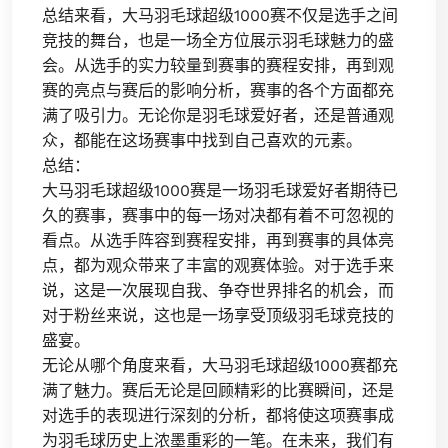
总结来看，大马羽毛球超级1000赛不仅是选手之间
竞技的舞台，也是一场全方位展示羽毛球魅力的盛
会。从选手的实力较量到赛事的赛程安排，再到观
赛的亮点与赛后的影响分析，赛事的各个方面都充
满了吸引力。无论你是羽毛球爱好者，还是普通观
众，都能在这场赛事中找到自己喜欢的元素。
总结：
大马羽毛球超级1000赛是一场羽毛球爱好者期待已
久的赛事，赛事中的每一场对决都有着不可忽视的
看点。从选手阵容到赛程安排，再到赛事的具体亮
点，都为观众带来了丰富的观赛体验。对于选手来
说，这是一次展现自我、争夺世界排名的机会，而
对于粉丝来说，这也是一场享受顶级羽毛球竞技的
盛宴。
无论从哪个角度来看，大马羽毛球超级1000赛都充
满了魅力。赛后无论是回顾精彩的比赛瞬间，还是
对选手的表现进行深刻的分析，都将使这项赛事成
为羽毛球历史上浓墨重彩的一笔。在未来，我们有