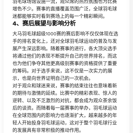
羽毛球场馆设施一流，观众席的热烈氛围也为比赛
增色不少。赛事的直播覆盖范围广泛，全球羽毛球
迷都能够实时看到赛场上的每一个精彩瞬间。
4、赛后展望与影响分析
大马羽毛球超级1000赛的赛后影响不仅仅体现在选
手的排名变化上，还对全球羽毛球运动的普及与发
展产生深远影响。随着赛事的进行，各大顶尖选手
将通过他们的表现不断提升自己的世界排名，而这
也为他们争夺其他更高级别赛事的资格提供了重要
的筹码。对于选手来说，这不仅是一次实力的展
示，也是向世界证明自己的一次机会。
对于观众和球迷来说，赛事的结束往往也意味着新
的期待与激情的延续。比赛中的精彩表现、惊人的
逆转、以及不乏激烈的对抗，都会成为观众茶余饭
后的谈资。而随着每一届赛事的举办，羽毛球运动
在全球范围内的影响力也逐渐扩大，越来越多的年
轻人开始投身羽毛球运动，这对于整个羽毛球行业
的发展具有非常积极的推动作用。