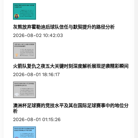
灰熊放弃霍勒迪后球队信任与默契提升的路径分析
2026-08-02 10:42:03
火箭队复仇之夜五大关键时刻深度解析展现逆袭精彩瞬间
2026-08-01 18:16:17
澳洲杯足球赛的竞技水平及其在国际足球赛事中的地位分
析
2026-08-01 01:15:26