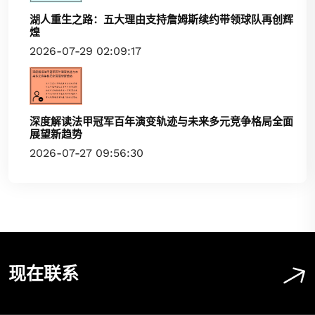
湖人重生之路：五大理由支持詹姆斯续约带领球队再创辉
煌
2026-07-29 02:09:17
深度解读法甲冠军百年演变轨迹与未来多元竞争格局全面
展望新趋势
2026-07-27 09:56:30
现在联系