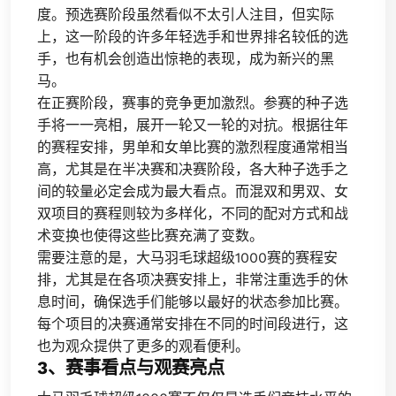
度。预选赛阶段虽然看似不太引人注目，但实际
上，这一阶段的许多年轻选手和世界排名较低的选
手，也有机会创造出惊艳的表现，成为新兴的黑
马。
在正赛阶段，赛事的竞争更加激烈。参赛的种子选
手将一一亮相，展开一轮又一轮的对抗。根据往年
的赛程安排，男单和女单比赛的激烈程度通常相当
高，尤其是在半决赛和决赛阶段，各大种子选手之
间的较量必定会成为最大看点。而混双和男双、女
双项目的赛程则较为多样化，不同的配对方式和战
术变换也使得这些比赛充满了变数。
需要注意的是，大马羽毛球超级1000赛的赛程安
排，尤其是在各项决赛安排上，非常注重选手的休
息时间，确保选手们能够以最好的状态参加比赛。
每个项目的决赛通常安排在不同的时间段进行，这
也为观众提供了更多的观看便利。
3、赛事看点与观赛亮点