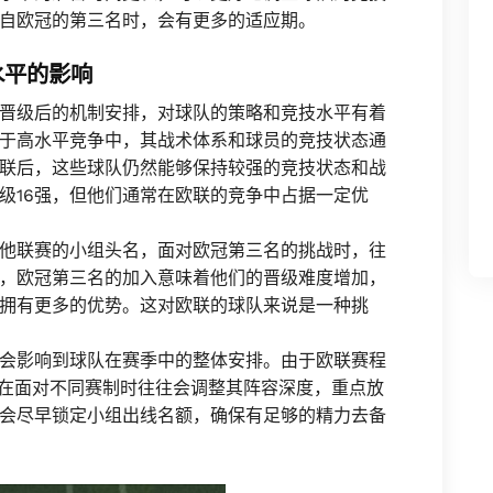
自欧冠的第三名时，会有更多的适应期。
水平的影响
晋级后的机制安排，对球队的策略和竞技水平有着
于高水平竞争中，其战术体系和球员的竞技状态通
联后，这些球队仍然能够保持较强的竞技状态和战
级16强，但他们通常在欧联的竞争中占据一定优
他联赛的小组头名，面对欧冠第三名的挑战时，往
，欧冠第三名的加入意味着他们的晋级难度增加，
拥有更多的优势。这对欧联的球队来说是一种挑
会影响到球队在赛季中的整体安排。由于欧联赛程
队在面对不同赛制时往往会调整其阵容深度，重点放
会尽早锁定小组出线名额，确保有足够的精力去备