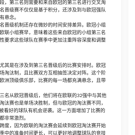
段，第三名则需要和来自欧冠的第三名进行交叉淘
名晋级赛不仅仅是基于积分，还涉及到与欧冠强队
有悬念。
名晋级机制还存在微妙的时间安排差异。欧冠小组
欧联小组赛早，意味着这些来自欧冠的小组第三名
性要求这些球队在赛季中更加注重阵容深度和调整
尤其是在涉及到第三名晋级后的比赛安排时。欧冠
单场淘汰制，且比赛双方互相抽签决定对阵。这个阶
是欧洲顶级俱乐部，比赛的每一场都充满悬念，且带
三名从欧冠晋级后，他们将在欧联的32强中与其他
淘汰赛也是单场决胜制，但与欧冠的淘汰赛不同，
不被看好的球队有机会逆袭。这一方面增加了比赛的
都非常激烈。
跨度，因为欧联的淘汰赛会延续到欧冠淘汰赛开始
季中的准备时间更长，可以更好地调整球队的竞技