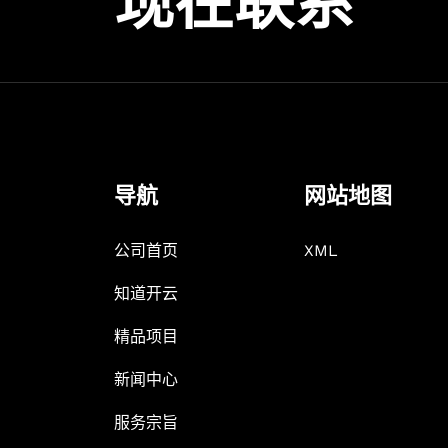
现在联系
导航
网站地图
公司首页
XML
知道开云
精品项目
新闻中心
服务宗旨