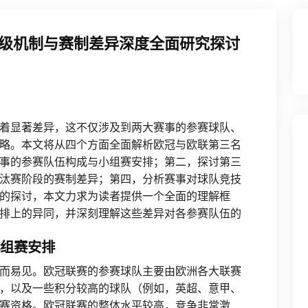
级机制与赛制差异深度全面研究探讨
着显著差异，这不仅涉及到两大赛事的参赛球队、
略。本文将从四个方面全面解析欧冠与欧联第三名
事的参赛队伍构成与小组赛安排；第二，探讨第三
汰赛阶段的赛制差异；第四，分析赛事对球队竞技
的探讨，本文力求为读者提供一个全面的理解框
排上的异同，并深刻理解这些差异对各参赛队伍的
小组赛安排
而易见。欧冠联赛的参赛球队主要由欧洲各大联赛
，以及一些积分较高的球队（例如，英超、意甲、
赛资格。欧冠联赛的整体水平较高，竞争非常激