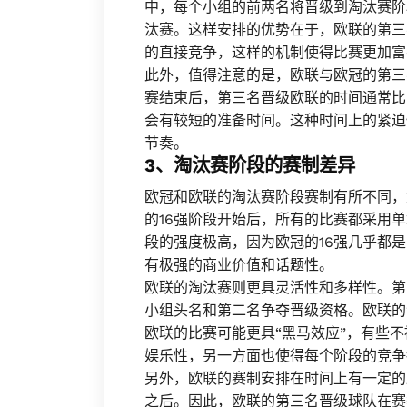
中，每个小组的前两名将晋级到淘汰赛阶
汰赛。这样安排的优势在于，欧联的第三
的直接竞争，这样的机制使得比赛更加富
此外，值得注意的是，欧联与欧冠的第三
赛结束后，第三名晋级欧联的时间通常比
会有较短的准备时间。这种时间上的紧迫
节奏。
3、淘汰赛阶段的赛制差异
欧冠和欧联的淘汰赛阶段赛制有所不同，
的16强阶段开始后，所有的比赛都采用
段的强度极高，因为欧冠的16强几乎都
有极强的商业价值和话题性。
欧联的淘汰赛则更具灵活性和多样性。第
小组头名和第二名争夺晋级资格。欧联的
欧联的比赛可能更具“黑马效应”，有些
娱乐性，另一方面也使得每个阶段的竞争
另外，欧联的赛制安排在时间上有一定的
之后。因此，欧联的第三名晋级球队在赛