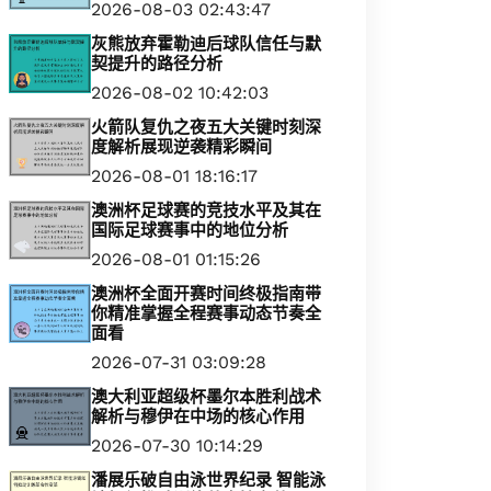
2026-08-03 02:43:47
灰熊放弃霍勒迪后球队信任与默
契提升的路径分析
2026-08-02 10:42:03
火箭队复仇之夜五大关键时刻深
度解析展现逆袭精彩瞬间
2026-08-01 18:16:17
澳洲杯足球赛的竞技水平及其在
国际足球赛事中的地位分析
2026-08-01 01:15:26
澳洲杯全面开赛时间终极指南带
你精准掌握全程赛事动态节奏全
面看
2026-07-31 03:09:28
澳大利亚超级杯墨尔本胜利战术
解析与穆伊在中场的核心作用
2026-07-30 10:14:29
潘展乐破自由泳世界纪录 智能泳