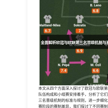
本文从四个方面深入探讨了欧冠与欧联第
队伍构成和小组赛安排着手，分析了它们
三名晋级机制的标准与规则，进一步细化
赛阶段的赛制差异，我们探讨了不同赛制