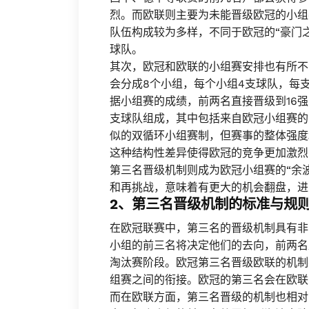
烈。而欧联则主要为未能晋级欧冠的小组
队伍构成较为多样，不同于欧冠的“豪门
球队。
其次，欧冠和欧联的小组赛安排也有所不
会分成8个小组，每个小组4支球队，每
据小组赛的成绩，前两名直接晋级到16
支球队组成，其中包括来自欧冠小组赛的
似的双循环小组赛制，但赛事的整体强度
这种结构性差异使得欧冠的竞争更加激烈
第三名晋级机制则成为欧冠小组赛的“余
和再挑战，意味着有更大的机会翻盘，进
2、第三名晋级机制的标准与规
在欧冠联赛中，第三名的晋级机制具有非
小组的前三名将决定他们的去向，前两名
淘汰赛阶段。欧冠第三名晋级欧联的机制
组赛之间的衔接。欧冠的第三名会在欧联
而在欧联方面，第三名晋级的机制也相对