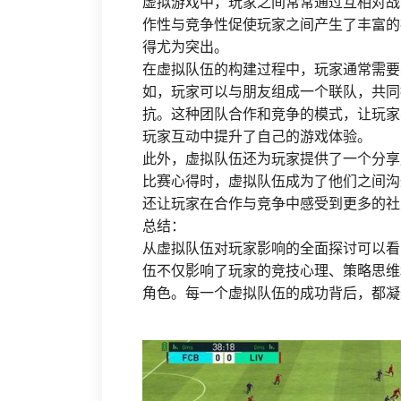
虚拟游戏中，玩家之间常常通过互相对战
作性与竞争性促使玩家之间产生了丰富的
得尤为突出。
在虚拟队伍的构建过程中，玩家通常需要
如，玩家可以与朋友组成一个联队，共同
抗。这种团队合作和竞争的模式，让玩家
玩家互动中提升了自己的游戏体验。
此外，虚拟队伍还为玩家提供了一个分享
比赛心得时，虚拟队伍成为了他们之间沟
还让玩家在合作与竞争中感受到更多的社
总结：
从虚拟队伍对玩家影响的全面探讨可以看
伍不仅影响了玩家的竞技心理、策略思维
角色。每一个虚拟队伍的成功背后，都凝