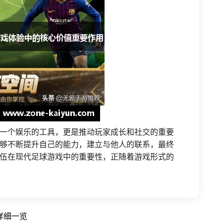
一个娱乐的工具，更是推动玩家成长和社交的重要
够不断提升自己的能力，建立与他人的联系，最终
伍在现代足球游戏中的重要性，正随着游戏形式的
详细一览