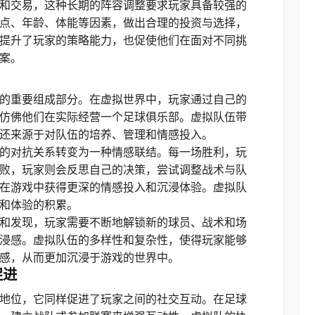
和交易，这种长期的阵容调整要求玩家具备较强的
点、年龄、体能等因素，做出合理的投资与选择，
提升了玩家的策略能力，也促使他们在面对不同挑
案。
的重要组成部分。在虚拟世界中，玩家通过自己的
仿佛他们在实际经营一个足球俱乐部。虚拟队伍带
还来源于对队伍的培养、管理和情感投入。
的对抗关系转变为一种情感联结。每一场胜利，玩
败，玩家则会反思自己的决策，尝试调整战术与队
在游戏中获得更深的情感投入和沉浸体验。虚拟队
和体验的积累。
和发现，玩家需要不断地解锁新的球员、战术和场
浸感。虚拟队伍的多样性和复杂性，使得玩家能够
感，从而更加沉浸于游戏的世界中。
促进
地位，它同样促进了玩家之间的社交互动。在足球