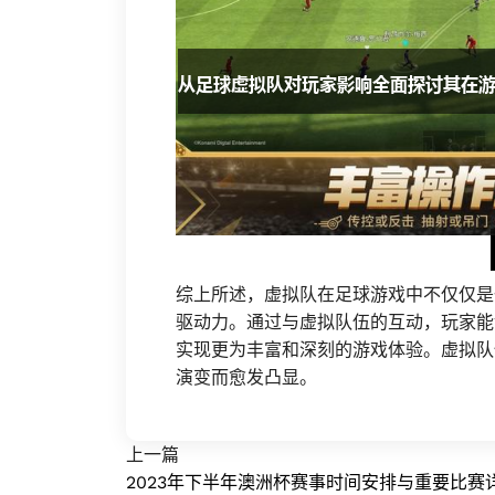
综上所述，虚拟队在足球游戏中不仅仅是
驱动力。通过与虚拟队伍的互动，玩家能
实现更为丰富和深刻的游戏体验。虚拟队
演变而愈发凸显。
上一篇
2023年下半年澳洲杯赛事时间安排与重要比赛