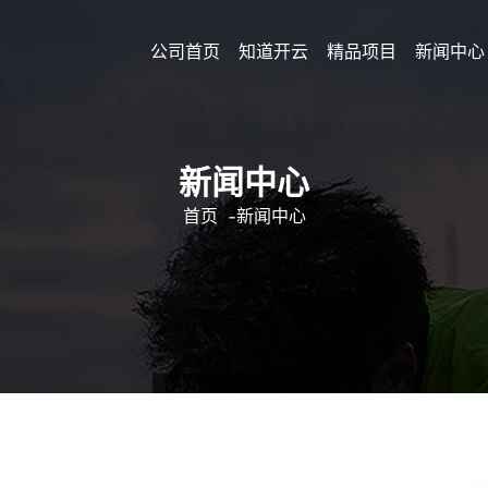
公司首页
知道开云
精品项目
新闻中心
新闻中心
首页
-
新闻中心