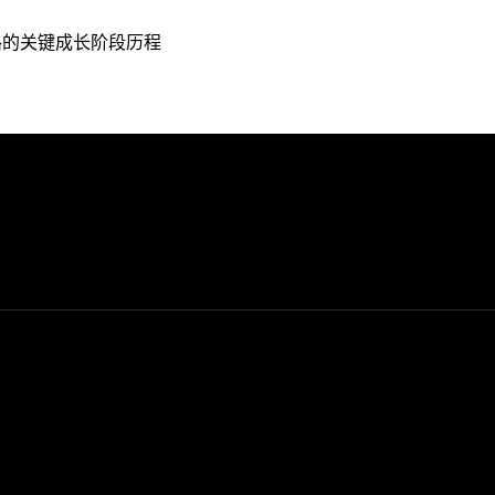
路的关键成长阶段历程