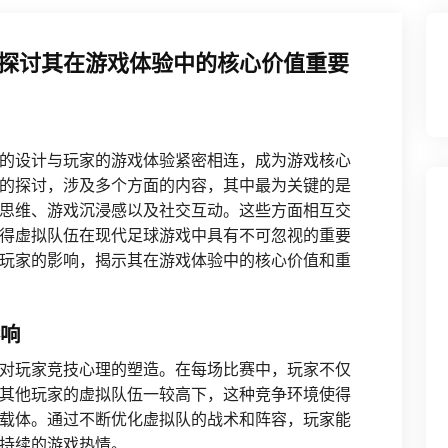
探讨其在游戏体验中的核心价值重要
的设计与玩家的游戏体验紧密相连，成为游戏核心
的探讨，涉及多个方面的内容，其中最为关键的是
思维、游戏沉浸感以及社交互动。这些方面相互交
得虚拟队伍在现代足球游戏中具有不可忽视的重要
玩家的影响，揭示其在游戏体验中的核心价值和重
影响
对玩家竞技心理的塑造。在每场比赛中，玩家不仅
其他玩家的虚拟队伍一较高下，这种竞争环境使得
载体。通过不断优化虚拟队的战术和阵容，玩家能
持续的游戏热情。