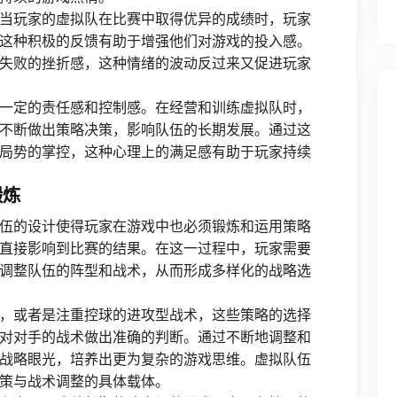
当玩家的虚拟队在比赛中取得优异的成绩时，玩家
这种积极的反馈有助于增强他们对游戏的投入感。
失败的挫折感，这种情绪的波动反过来又促进玩家
一定的责任感和控制感。在经营和训练虚拟队时，
不断做出策略决策，影响队伍的长期发展。通过这
局势的掌控，这种心理上的满足感有助于玩家持续
锻炼
伍的设计使得玩家在游戏中也必须锻炼和运用策略
直接影响到比赛的结果。在这一过程中，玩家需要
调整队伍的阵型和战术，从而形成多样化的战略选
，或者是注重控球的进攻型战术，这些策略的选择
对对手的战术做出准确的判断。通过不断地调整和
战略眼光，培养出更为复杂的游戏思维。虚拟队伍
策与战术调整的具体载体。