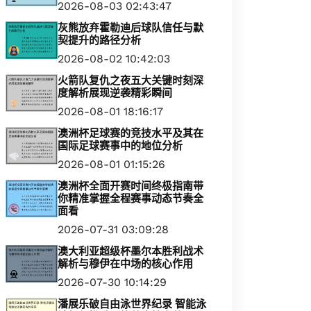
2026-08-03 02:43:47
灰熊放弃霍勒迪后球队信任与默
契提升的路径分析
2026-08-02 10:42:03
火箭队复仇之夜五大关键时刻深
度解析展现逆袭精彩瞬间
2026-08-01 18:16:17
澳洲杯足球赛的竞技水平及其在
国际足球赛事中的地位分析
2026-08-01 01:15:26
澳洲杯全面开赛时间终极指南带
你精准掌握全程赛事动态节奏全
面看
2026-07-31 03:09:28
澳大利亚超级杯墨尔本胜利战术
解析与穆伊在中场的核心作用
2026-07-30 10:14:29
潘展乐破自由泳世界纪录 智能泳