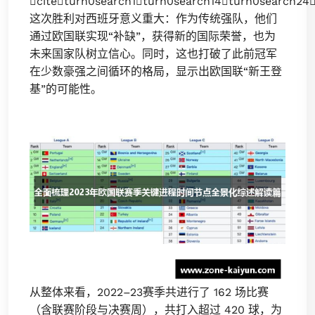
citeturn0search1turn0search14turn0search24
这次胜利对西班牙意义重大：作为传统强队，他们
通过欧国联实现“补缺”，获得新的国际荣誉，也为
未来国家队树立信心。同时，这也打破了此前冠军
在少数豪强之间循环的格局，显示出欧国联“新王登
基”的可能性。
从整体来看，2022–23赛季共进行了 162 场比赛
（含联赛阶段与决赛周），共打入超过 420 球，为