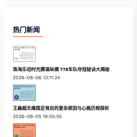
热门新闻
珠海乐动时光赛道纵横 778车队夺冠秘诀大揭秘
2026-08-06 13:11:24
王燊超无缘国足背后的复杂原因与心路历程探析
2026-08-05 19:55:55