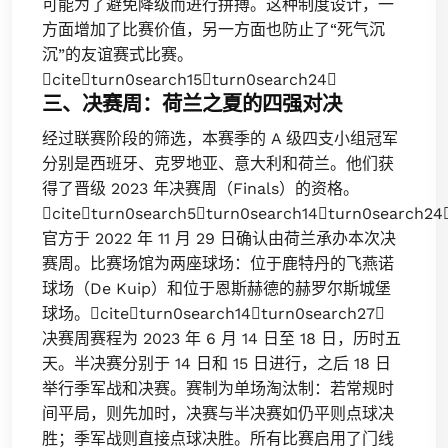
可能为了避免降级而进行拼搏。这种制度设计，一
方面增加了比赛价值，另一方面也防止了“死气沉
沉”的友谊赛式比赛。
citeturn0search15turn0search24
三、决赛周：荷兰之夏的四强对决
经过联赛阶段的筛选，本赛季的 A 级四支小组冠军
分别是西班牙、克罗地亚、意大利和荷兰。他们获
得了晋级 2023 年决赛周（Finals）的资格。
citeturn0search5turn0search14turn0search24
官方于 2022 年 11 月 29 日确认由荷兰承办本次决
赛周。比赛场馆为两座球场：位于鹿特丹的飞燕诺
球场（De Kuip）和位于恩斯赫德的赫罗尔斯城堡
球场。citeturn0search14turn0search27
决赛周赛程为 2023 年 6 月 14 日至 18 日，历时五
天。半决赛分别于 14 日和 15 日进行，之后 18 日
举行季军战和决赛。赛制为单场淘汰制：若常规时
间平局，则先加时，决赛与半决赛如仍平则点球决
胜；季军战则直接点球决胜。所有比赛启用了门线