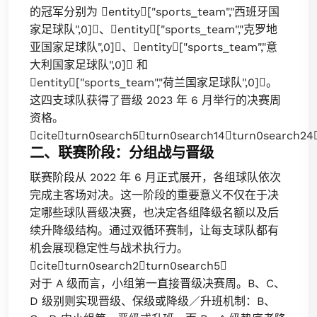
的冠军分别为 entity["sports_team","西班牙国
家足球队",0]、entity["sports_team","克罗地
亚国家足球队",0]、entity["sports_team","意
大利国家足球队",0] 和
entity["sports_team","荷兰国家足球队",0]。
这四支球队获得了晋级 2023 年 6 月举行的决赛周
资格。
citeturn0search5turn0search14turn0search24
二、联赛阶段：分组战与晋级
联赛阶段从 2022 年 6 月正式展开，各组球队依次
完成主客场对决。这一阶段的重要意义不仅在于决
定哪些球队晋级决赛，也决定各组降级名额以及后
续升降级结构。通过双循环赛制，让每支球队都有
机会展现稳定性与战术执行力。
citeturn0search2turn0search5
对于 A 级而言，小组第一直接晋级决赛周。B、C、
D 级别则实现晋级、保级或降级／升班机制：B、