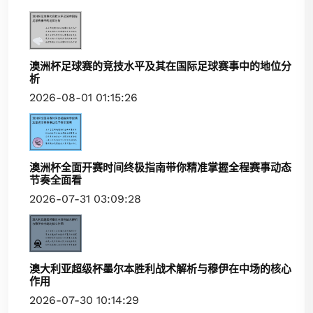
澳洲杯足球赛的竞技水平及其在国际足球赛事中的地位分
析
2026-08-01 01:15:26
澳洲杯全面开赛时间终极指南带你精准掌握全程赛事动态
节奏全面看
2026-07-31 03:09:28
澳大利亚超级杯墨尔本胜利战术解析与穆伊在中场的核心
作用
2026-07-30 10:14:29