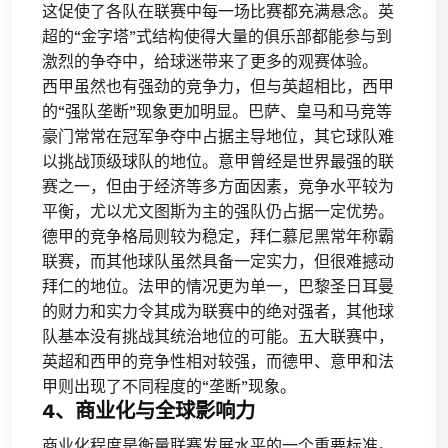
这促使了各队在联赛中每一场比赛都充满悬念。英
超的“金字塔”式结构使得大量的俱乐部都能参与到
激烈的争夺中，给球迷带来了更多的观赛体验。
西甲虽然也有强劲的竞争力，但与英超相比，西甲
的“强队垄断”现象更加明显。巴萨、皇马和马竞等
豪门常常在冠军争夺中占据主导地位，其它球队难
以挑战顶级球队的地位。意甲曾经是世界最强的联
赛之一，但由于经济等多方面因素，竞争水平较为
平衡，尤以尤文图斯为主的强队仍占据一定优势。
德甲的竞争格局则较为稳定，拜仁慕尼黑常年称霸
联赛，而其他球队虽然具备一定实力，但很难撼动
拜仁的地位。法甲的情况更为单一，巴黎圣日耳曼
的财力和实力令其成为联赛中的绝对强者，其他球
队基本没有挑战其统治地位的可能。五大联赛中，
英超和西甲的竞争性相对较强，而德甲、意甲和法
甲则出现了不同程度的“垄断”现象。
4、商业化与全球影响力
商业化程度是衡量联赛发展水平的一个重要标准。