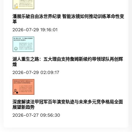
潘展乐破自由泳世界纪录 智能泳镜如何推动训练革命性变
革
2026-07-29 19:16:01
湖人重生之路：五大理由支持詹姆斯续约带领球队再创辉
煌
2026-07-29 02:09:17
深度解读法甲冠军百年演变轨迹与未来多元竞争格局全面
展望新趋势
2026-07-27 09:56:30