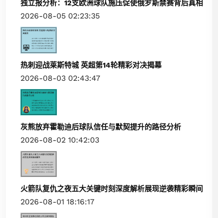
独立报分析：12支欧洲球队施压促使俄罗斯禁赛背后真相
2026-08-05 02:23:35
热刺迎战莱斯特城 英超第14轮精彩对决揭幕
2026-08-03 02:43:47
灰熊放弃霍勒迪后球队信任与默契提升的路径分析
2026-08-02 10:42:03
火箭队复仇之夜五大关键时刻深度解析展现逆袭精彩瞬间
2026-08-01 18:16:17