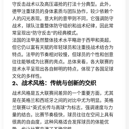
守反击战术以及高压逼抢的打法十分典型。此外，
德甲注重球员的身体素质与团队协作，较少依赖个
人的闪光表现。意大利的意甲则不同，它强调防守
战术，球队注重整体防守组织和战术纪律，因此常
常呈现出“防守反击”的经典模式。
法国的法甲虽然整体技术水平略逊于西甲和英超，
但它仍以富有天赋的年轻球员和注重技战术结合为
特点。法甲的节奏相对较慢，但球员的个性和创意
往往能够成为比赛的亮点。总体来看，各大联赛的
技术水平呈现出各自鲜明的特点，体现了各国足球
文化的多样性。
2、战术风格：传统与创新的交织
战术风格是五大联赛间差异的一个重要方面，尤其
是在英格兰和西班牙之间的对比中尤为明显。英格
兰联赛以“英式长传与高球”为标志，强调速度与力
量的结合。比赛节奏极快，球员往往在空间上具有
很高的自由度，这种风格适合发挥球员的体能优