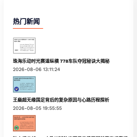
热门新闻
珠海乐动时光赛道纵横 778车队夺冠秘诀大揭秘
2026-08-06 13:11:24
王燊超无缘国足背后的复杂原因与心路历程探析
2026-08-05 19:55:55