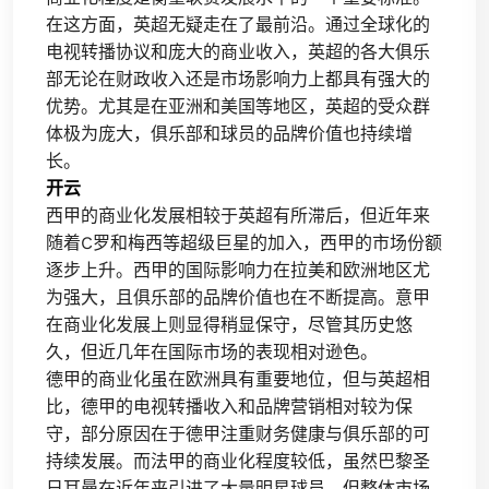
在这方面，英超无疑走在了最前沿。通过全球化的
电视转播协议和庞大的商业收入，英超的各大俱乐
部无论在财政收入还是市场影响力上都具有强大的
优势。尤其是在亚洲和美国等地区，英超的受众群
体极为庞大，俱乐部和球员的品牌价值也持续增
长。
开云
西甲的商业化发展相较于英超有所滞后，但近年来
随着C罗和梅西等超级巨星的加入，西甲的市场份额
逐步上升。西甲的国际影响力在拉美和欧洲地区尤
为强大，且俱乐部的品牌价值也在不断提高。意甲
在商业化发展上则显得稍显保守，尽管其历史悠
久，但近几年在国际市场的表现相对逊色。
德甲的商业化虽在欧洲具有重要地位，但与英超相
比，德甲的电视转播收入和品牌营销相对较为保
守，部分原因在于德甲注重财务健康与俱乐部的可
持续发展。而法甲的商业化程度较低，虽然巴黎圣
日耳曼在近年来引进了大量明星球员，但整体市场