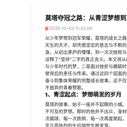
莫塔夺冠之路：从青涩梦想到
2025-12-02 11:23:00
从少年梦想到冠军荣耀，莫塔的成长之路
天生的天才，却凭借坚定的意志与不断的
身。从初出茅庐的懵懂，到一次次挫败与
诠释了“坚持”二字的真正含义。本文将
与少年时代的梦，二是面对挫折与磨砺时
誉背后的责任与传承。通过这四个层面的
奋斗到集体荣耀的完整成长故事。这不仅
不放弃的青春赞歌。
1、青涩起点：梦想萌发的岁月
莫塔的故事，始于一座并不起眼的小城。
不可及的梦想。那时的他并不出众，身材
次踢球、每一次跌倒、每一次再度爬起，
平凡而热烈的午后悄然生根发芽。