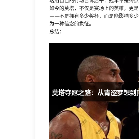
塔用自己的行动告诉后辈：冠军不是终点
如今的莫塔，不仅是赛场上的英雄，更是
——不是拥有多少奖杯，而是能影响多少
为一种信念的象征。
总结：