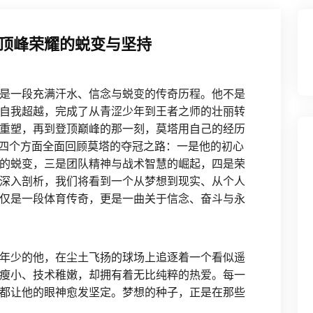
顶峰荣耀的蜕变与坚持
是一段充满汗水、信念与蜕变的传奇历程。他不是
自我超越，完成了从青涩少年到王者之师的壮丽转
重塑，再到登顶巅峰的那一刻，莫塔用自己的经历
从四个方面全面回顾莫塔的夺冠之路：一是他的初心
的蜕变，三是团队精神与战术智慧的崛起，四是荣
深入剖析，我们将看到一个从梦想到现实、从个人
仅是一段体育传奇，更是一曲关于信念、奋斗与永
年少的他，在尘土飞扬的球场上追逐着一个看似遥
瘦小、技术稚嫩，却拥有着无比纯粹的热爱。每一
都让他的眼神愈发坚定。梦想的种子，正是在那些