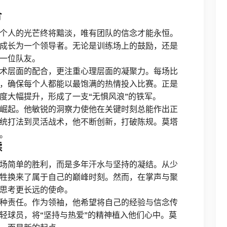
合
个人的光芒终将黯淡，唯有团队的信念才能永恒。
成长为一个领导者。无论是训练场上的鼓励，还是
一位队友。
术层面的配合，更注重心理层面的凝聚力。每场比
，确保每个人都能以最饱满的热情投入比赛。正是
度大幅提升，形成了一支“无惧风浪”的铁军。
崛起。他敏锐的洞察力使他在关键时刻总能作出正
统打法到灵活战术，他不断创新，打破陈规。莫塔
。
续
场简单的胜利，而是多年汗水与坚持的凝结。从少
牲换来了属于自己的巅峰时刻。然而，在掌声与聚
思考更长远的使命。
种责任。作为领袖，他希望将自己的经验与信念传
轻球员，将“坚持与热爱”的精神植入他们心中。莫