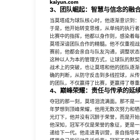
kaiyun.com
3、团队崛起：智慧与信念的融
当莫塔成为球队核心时，他逐渐意识到：
于是，他开始转变思维，从单纯的执行者
比赛中的指挥，他都以身作则，感染着每
莫塔深谙团队合作的精髓。他不仅重视战
赛前，他都会亲自与队友沟通，调整状态
这种以人为本的管理方式，让球队的默契
战术上的突破，也让莫塔和他的团队逐渐
确的判断，从防守反击到多线控球，从传
的团队，不仅赢得了比赛，更赢得了尊重
4、巅峰荣耀：责任与传承的延
夺冠的那一刻，莫塔泪流满面。那不是一
年梦想到顶峰荣耀，他用无数次努力和牺
光灯下，他并没有沉醉于荣誉，而是开始
他深知，冠军不仅是荣誉的象征，更是一
递给下一代。他走进青训营，亲自指导年