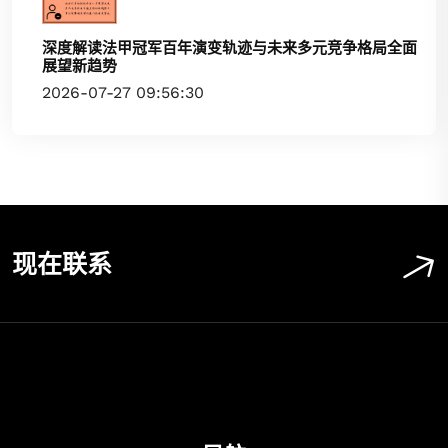
深度解读法甲冠军百年演变轨迹与未来多元竞争格局全面
展望新趋势
2026-07-27 09:56:30
现在联系