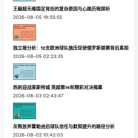
王燊超无缘国足背后的复杂原因与心路历程探析
2026-08-05 19:55:55
独立报分析：12支欧洲球队施压促使俄罗斯禁赛背后真相
2026-08-05 02:23:35
热刺迎战莱斯特城 英超第14轮精彩对决揭幕
2026-08-03 02:43:47
灰熊放弃霍勒迪后球队信任与默契提升的路径分析
2026-08-02 10:42:03