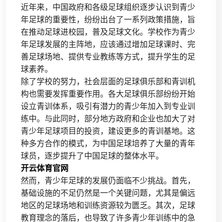
近年来，中国政府和各级足球组织逐步认识到青少
年足球的重要性，纷纷出台了一系列政策措施，旨
在推动足球进校园，普及足球文化。学校作为青少
年足球发展的主阵地，应该通过增加足球课时、完
善足球场地、提供专业教练等方式，提升学生的足
球素养。
除了学校的努力，社会层面的足球俱乐部和青训机
构也需要发挥重要作用。各大足球俱乐部纷纷开始
设立青训体系，吸引有潜力的青少年加入到专业训
练中。与此同时，部分地方政府和企业也加大了对
青少年足球项目的投资，建设更多的青训基地。这
种多方合作的模式，为中国足球培养了大量的青年
球员，逐步提升了中国足球的整体水平。
开云体育官网
然而，青少年足球的发展仍面临不少挑战。首先，
基础设施的不足仍然是一个关键问题，尤其是偏远
地区的足球场地和训练资源较为匮乏。其次，足球
教育理念的落后，也导致了许多青少年训练中的急