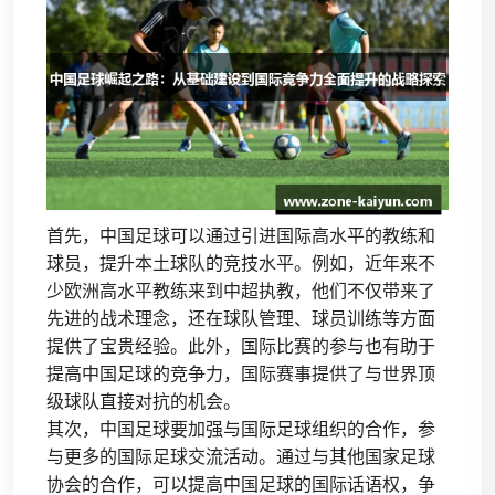
首先，中国足球可以通过引进国际高水平的教练和
球员，提升本土球队的竞技水平。例如，近年来不
少欧洲高水平教练来到中超执教，他们不仅带来了
先进的战术理念，还在球队管理、球员训练等方面
提供了宝贵经验。此外，国际比赛的参与也有助于
提高中国足球的竞争力，国际赛事提供了与世界顶
级球队直接对抗的机会。
其次，中国足球要加强与国际足球组织的合作，参
与更多的国际足球交流活动。通过与其他国家足球
协会的合作，可以提高中国足球的国际话语权，争