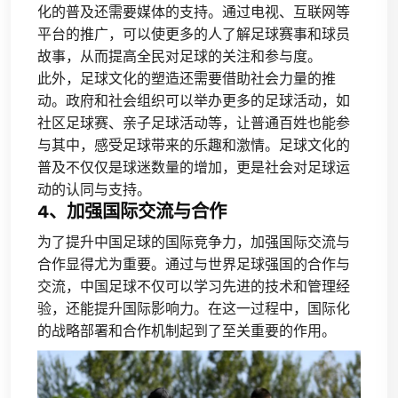
化的普及还需要媒体的支持。通过电视、互联网等
平台的推广，可以使更多的人了解足球赛事和球员
故事，从而提高全民对足球的关注和参与度。
此外，足球文化的塑造还需要借助社会力量的推
动。政府和社会组织可以举办更多的足球活动，如
社区足球赛、亲子足球活动等，让普通百姓也能参
与其中，感受足球带来的乐趣和激情。足球文化的
普及不仅仅是球迷数量的增加，更是社会对足球运
动的认同与支持。
4、加强国际交流与合作
为了提升中国足球的国际竞争力，加强国际交流与
合作显得尤为重要。通过与世界足球强国的合作与
交流，中国足球不仅可以学习先进的技术和管理经
验，还能提升国际影响力。在这一过程中，国际化
的战略部署和合作机制起到了至关重要的作用。