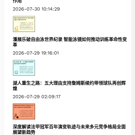
作用
2026-07-30 10:14:29
潘展乐破自由泳世界纪录 智能泳镜如何推动训练革命性变
革
2026-07-29 19:16:01
湖人重生之路：五大理由支持詹姆斯续约带领球队再创辉
煌
2026-07-29 02:09:17
深度解读法甲冠军百年演变轨迹与未来多元竞争格局全面
展望新趋势