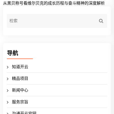
从黑贝称号看维尔贝克的成长历程与奋斗精神的深度解析
导航
知道开云
精品项目
新闻中心
服务宗旨
沟通开云官网