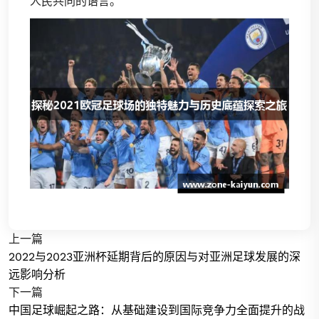
人民共同的语言。
上一篇
2022与2023亚洲杯延期背后的原因与对亚洲足球发展的深
远影响分析
下一篇
中国足球崛起之路：从基础建设到国际竞争力全面提升的战