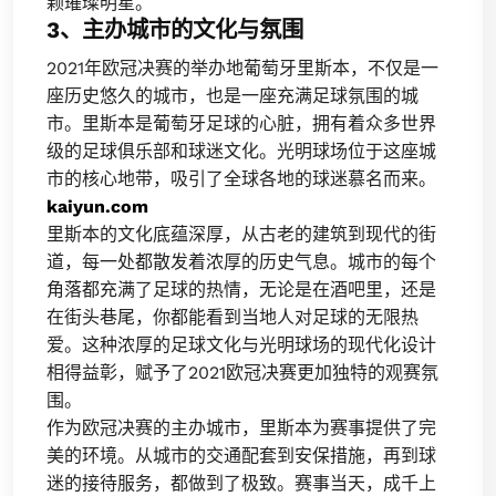
颗璀璨明星。
3、主办城市的文化与氛围
2021年欧冠决赛的举办地葡萄牙里斯本，不仅是一
座历史悠久的城市，也是一座充满足球氛围的城
市。里斯本是葡萄牙足球的心脏，拥有着众多世界
级的足球俱乐部和球迷文化。光明球场位于这座城
市的核心地带，吸引了全球各地的球迷慕名而来。
kaiyun.com
里斯本的文化底蕴深厚，从古老的建筑到现代的街
道，每一处都散发着浓厚的历史气息。城市的每个
角落都充满了足球的热情，无论是在酒吧里，还是
在街头巷尾，你都能看到当地人对足球的无限热
爱。这种浓厚的足球文化与光明球场的现代化设计
相得益彰，赋予了2021欧冠决赛更加独特的观赛氛
围。
作为欧冠决赛的主办城市，里斯本为赛事提供了完
美的环境。从城市的交通配套到安保措施，再到球
迷的接待服务，都做到了极致。赛事当天，成千上