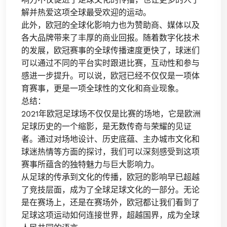
解并热爱这项全球最受欢迎的运动。
此外，欧冠的全球化影响力也为赞助商、媒体以及
各大品牌带来了丰厚的商业回报。随着数字化技术
的发展，欧冠赛事的全球传播速度更快了，球迷们
可以通过不同的平台实时跟进比赛，互动性和参与
感进一步提升。可以说，欧冠已经不仅仅是一项体
育赛事，更是一项全球性的文化和商业现象。
总结：
2021年欧冠足球场不仅仅是比赛的场地，它是欧洲
足球历史的一个缩影，是无数传奇与荣耀的见证
者。通过对场地设计、历史底蕴、主办城市文化和
球迷热情等方面的探讨，我们可以深刻感受到这项
赛事所蕴含的独特魅力与巨大影响力。
从足球的传承到文化的传播，欧冠的影响早已超越
了竞技层面，成为了全球足球文化的一部分。无论
是在赛场上，还是在赛场外，欧冠都让我们看到了
足球这项运动如何连接世界，超越国界，成为全球