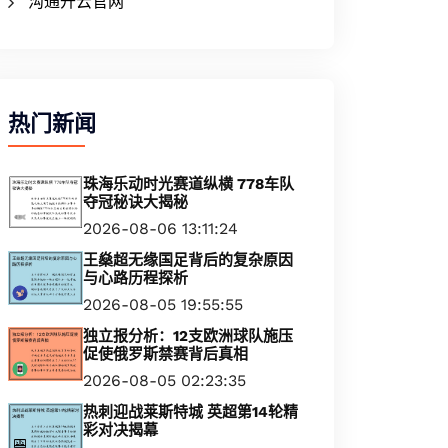
沟通开云官网
热门新闻
珠海乐动时光赛道纵横 778车队
夺冠秘诀大揭秘
2026-08-06 13:11:24
王燊超无缘国足背后的复杂原因
与心路历程探析
2026-08-05 19:55:55
独立报分析：12支欧洲球队施压
促使俄罗斯禁赛背后真相
2026-08-05 02:23:35
热刺迎战莱斯特城 英超第14轮精
彩对决揭幕