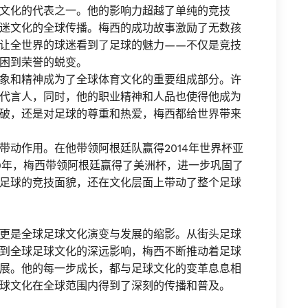
文化的代表之一。他的影响力超越了单纯的竞技
迷文化的全球传播。梅西的成功故事激励了无数孩
让全世界的球迷看到了足球的魅力——不仅是竞技
困到荣誉的蜕变。
象和精神成为了全球体育文化的重要组成部分。许
代言人，同时，他的职业精神和人品也使得他成为
破，还是对足球的尊重和热爱，梅西都给世界带来
带动作用。在他带领阿根廷队赢得2014年世界杯亚
19年，梅西带领阿根廷赢得了美洲杯，进一步巩固了
足球的竞技面貌，还在文化层面上带动了整个足球
更是全球足球文化演变与发展的缩影。从街头足球
到全球足球文化的深远影响，梅西不断推动着足球
展。他的每一步成长，都与足球文化的变革息息相
球文化在全球范围内得到了深刻的传播和普及。