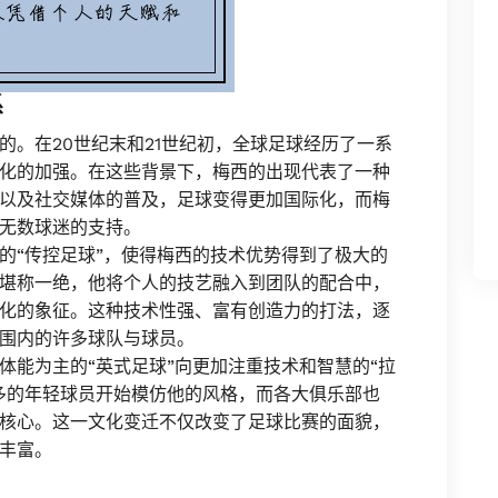
系
的。在20世纪末和21世纪初，全球足球经历了一系
化的加强。在这些背景下，梅西的出现代表了一种
以及社交媒体的普及，足球变得更加国际化，而梅
无数球迷的支持。
的“传控足球”，使得梅西的技术优势得到了极大的
堪称一绝，他将个人的技艺融入到团队的配合中，
化的象征。这种技术性强、富有创造力的打法，逐
围内的许多球队与球员。
体能为主的“英式足球”向更加注重技术和智慧的“拉
多的年轻球员开始模仿他的风格，而各大俱乐部也
核心。这一文化变迁不仅改变了足球比赛的面貌，
丰富。