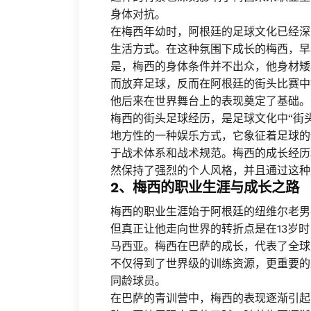
身体对抗。
在梅西年幼时，阿根廷的足球文化已经深
生活方式。在这种氛围下成长的梅西，早
是，梅西的身体条件并不出众，他身材矮
而放弃足球，反而在阿根廷的街头比赛中
他后来在世界舞台上的表现奠定了基础。
梅西的街头足球经历，是足球文化中“街
地方性的一种娱乐方式，它象征着足球的
于战术体系和战术规范。梅西的成长经历
然保持了强烈的个人风格，并且通过这种
2、梅西的职业生涯与成长之路
梅西的职业生涯始于阿根廷的纽维尔老男
但真正让他走向世界的转折点是在13岁
马西亚。梅西在巴萨的成长，代表了全球
不仅得到了世界级的训练资源，更重要的
同龄球员。
在巴萨的青训营中，梅西的表现逐渐引起