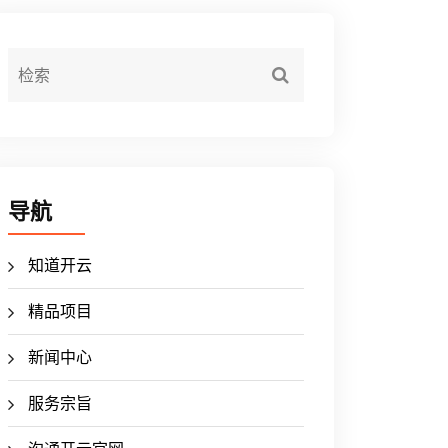
导航
知道开云
精品项目
新闻中心
服务宗旨