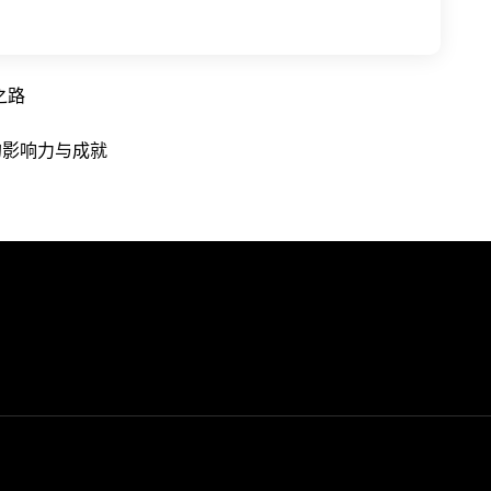
之路
的影响力与成就