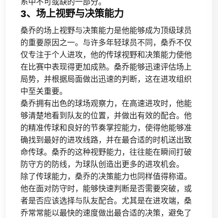
系中不可或缺的一部分。
3、场上视野与决策能力
桑乔的场上视野与决策能力是他能够成为顶级球员
的重要原因之一。与许多年轻球员不同，桑乔不仅
仅专注于个人进攻，他的传球视野和决策能力使他
在比赛中表现得更加成熟。桑乔能够迅速评估场上
局势，并根据局面做出迅速的判断，这在进攻组织
中至关重要。
桑乔拥有出色的球场观察力，在高速进攻时，他能
够清楚地看到队友的位置，并做出有效的配合。他
的精准传球和良好的节奏掌控能力，使得他能够准
确找到最好的进攻线路，并在最合适的时机送出致
命传球。桑乔的这种视野能力，往往能在瞬间打破
防守方的防线，为球队创造出更多的进攻机会。
除了传球能力，桑乔的决策能力也同样值得称道。
他在面对防守时，能够快速判断是否需要突破，或
者是否应该选择与队友配合。尤其是在进攻端，桑
乔常常能以最快的速度做出最合适的决策，避免了