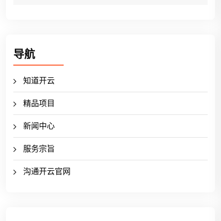
导航
知道开云
精品项目
新闻中心
服务宗旨
沟通开云官网