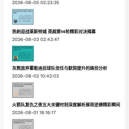
2026-08-05 02:23:35
热刺迎战莱斯特城 英超第14轮精彩对决揭幕
2026-08-03 02:43:47
灰熊放弃霍勒迪后球队信任与默契提升的路径分析
2026-08-02 10:42:03
火箭队复仇之夜五大关键时刻深度解析展现逆袭精彩瞬间
2026-08-01 18:16:17