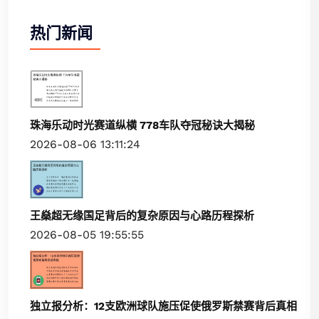
热门新闻
珠海乐动时光赛道纵横 778车队夺冠秘诀大揭秘
2026-08-06 13:11:24
王燊超无缘国足背后的复杂原因与心路历程探析
2026-08-05 19:55:55
独立报分析：12支欧洲球队施压促使俄罗斯禁赛背后真相