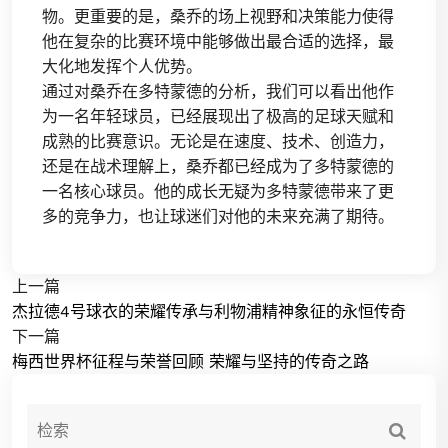
物。更重要的是，桑乔的场上视野和决策能力使得
他在复杂的比赛环境中能够做出最合适的选择，最
大化地发挥个人优势。
通过对桑乔在多特蒙德的分析，我们可以看出他作
为一名年轻球员，已经展现出了极高的足球天赋和
成熟的比赛意识。无论是在速度、技术、创造力，
还是在战术理解上，桑乔都已经成为了多特蒙德的
一名核心球员。他的成长无疑为多特蒙德带来了更
多的竞争力，也让球迷们对他的未来充满了期待。
上一篇
杰拉德4号球衣的荣耀传承与利物浦精神象征的永恒传奇
下一篇
梅西世界杯征程与荣誉回顾 荣耀与坚持的传奇之路