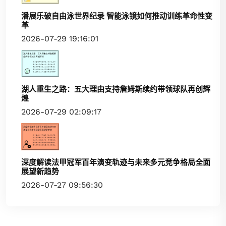
潘展乐破自由泳世界纪录 智能泳镜如何推动训练革命性变
革
2026-07-29 19:16:01
湖人重生之路：五大理由支持詹姆斯续约带领球队再创辉
煌
2026-07-29 02:09:17
深度解读法甲冠军百年演变轨迹与未来多元竞争格局全面
展望新趋势
2026-07-27 09:56:30