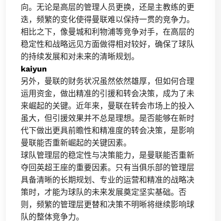
向。无论是高层的管理人员更换，还是主教练的更
迭，频繁的变化使得曼联难以保持一贯的竞争力。
相比之下，像曼城和利物浦等竞争对手，在高层的
稳定性和战略远见方面做得相对较好，确保了球队
的持续发展和对未来的清晰规划。
kaiyun
另外，曼联的财务状况虽然依然雄厚，但如何合理
运用资金，做出精准的引援和转会决策，成为了未
来崛起的关键。近年来，曼联在转会市场上的投入
虽大，但引援效果并不总是理想。是否能够在新时
代下做出更具前瞻性和精准度的转会决策，是影响
曼联能否重新崛起的关键因素。
球队管理层的稳定性与决策能力，是曼联能否重新
夺回英超王座的重要因素。只有当俱乐部的管理层
具备清晰的长期规划、专业的运营和精准的战略决
策时，才能为球队的未来发展奠定坚实基础。否
则，频繁的管理层更替和决策不明晰将继续影响球
队的整体竞争力。