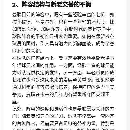
2、阵容结构与新老交替的平衡
曼联目前的阵容中，既有一些经验丰富的老将，如
拉什福德、马夏尔等，也有一些年轻的潜力股，比
如博比·沙尔、加纳乔等。在新时代的英超竞争中，
球队阵容的平衡性显得尤为重要。如何在保留核心
球员的同时，引入具有潜力的新鲜血液，成为了曼
联崛起的关键。
在球队的阵容结构上，曼联需要有效地平衡老将与
年轻球员之间的作用。一方面，经验丰富的球员能
为球队提供稳定的发挥，另一方面，年轻球员的成
长和进步也对球队未来的发展至关重要。如果能够
通过科学的阵容搭配与培养，保持阵容的活力与竞
争力，曼联在未来的几年内有望重新夺回英超王
座。
此外，阵容的深度和灵活性也是曼联需要关注的方
面。随着英超竞争的加剧，球队不仅需要一套固定
的首发阵容，还需要具备足够的替补力量，特别是