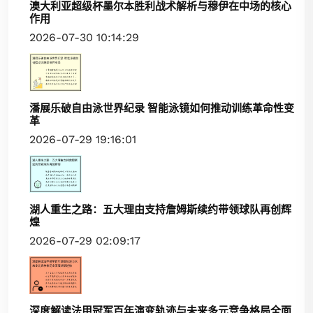
澳大利亚超级杯墨尔本胜利战术解析与穆伊在中场的核心
作用
2026-07-30 10:14:29
潘展乐破自由泳世界纪录 智能泳镜如何推动训练革命性变
革
2026-07-29 19:16:01
湖人重生之路：五大理由支持詹姆斯续约带领球队再创辉
煌
2026-07-29 02:09:17
深度解读法甲冠军百年演变轨迹与未来多元竞争格局全面