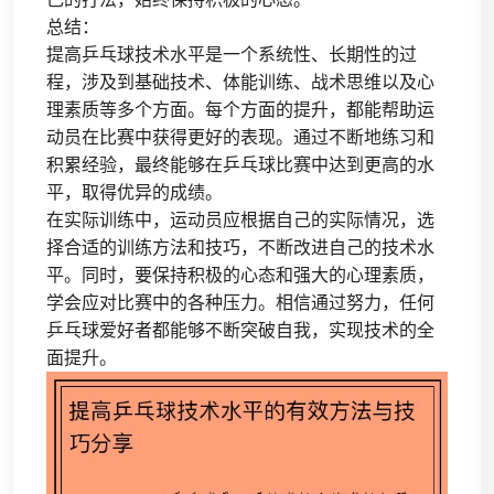
总结：
提高乒乓球技术水平是一个系统性、长期性的过
程，涉及到基础技术、体能训练、战术思维以及心
理素质等多个方面。每个方面的提升，都能帮助运
动员在比赛中获得更好的表现。通过不断地练习和
积累经验，最终能够在乒乓球比赛中达到更高的水
平，取得优异的成绩。
在实际训练中，运动员应根据自己的实际情况，选
择合适的训练方法和技巧，不断改进自己的技术水
平。同时，要保持积极的心态和强大的心理素质，
学会应对比赛中的各种压力。相信通过努力，任何
乒乓球爱好者都能够不断突破自我，实现技术的全
面提升。