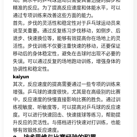
动。高水平的乒乓球运动员需要具备迅捷的脚步和
精准的反应。为了提高反应速度和体能水平，可以
通过专项训练来改善这些方面的能力。
首先，步伐的灵活性和稳定性对于乒乓球运动员来
说至关重要。通过反复练习步伐移动，如侧步、后
退步、快速换位等，能够有效提高你在场地上的灵
活性。步伐训练不仅要注重快速的移动，还要保证
移动后的身体稳定性，避免在击球时出现不必要的
失误。可以通过反复的场地跑动训练，增强身体的
协调性和稳定性。
kaiyun
其次，反应速度的提高需要通过一些专项的训练来
增强。乒乓球的速度很快，尤其是在高级别的比赛
中，反应速度的快慢直接影响比赛的胜负。通过训
练视敏度、听敏度等，可以提高对乒乓球的反应速
度。可以进行快速回击、快速拨球等练习，帮助提
升反应的灵活性。与搭档进行快速对打训练，也能
够有效锻炼反应速度。