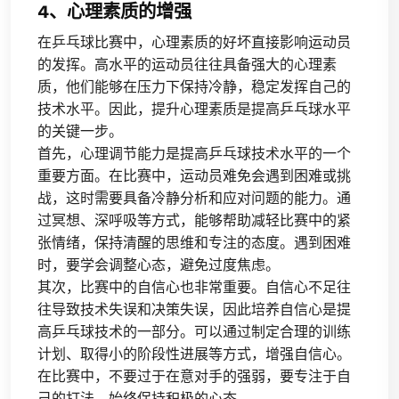
4、心理素质的增强
在乒乓球比赛中，心理素质的好坏直接影响运动员
的发挥。高水平的运动员往往具备强大的心理素
质，他们能够在压力下保持冷静，稳定发挥自己的
技术水平。因此，提升心理素质是提高乒乓球水平
的关键一步。
首先，心理调节能力是提高乒乓球技术水平的一个
重要方面。在比赛中，运动员难免会遇到困难或挑
战，这时需要具备冷静分析和应对问题的能力。通
过冥想、深呼吸等方式，能够帮助减轻比赛中的紧
张情绪，保持清醒的思维和专注的态度。遇到困难
时，要学会调整心态，避免过度焦虑。
其次，比赛中的自信心也非常重要。自信心不足往
往导致技术失误和决策失误，因此培养自信心是提
高乒乓球技术的一部分。可以通过制定合理的训练
计划、取得小的阶段性进展等方式，增强自信心。
在比赛中，不要过于在意对手的强弱，要专注于自
己的打法，始终保持积极的心态。