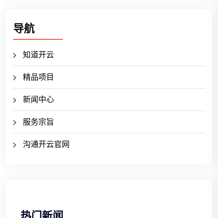
导航
知道开云
精品项目
新闻中心
服务宗旨
沟通开云官网
热门新闻