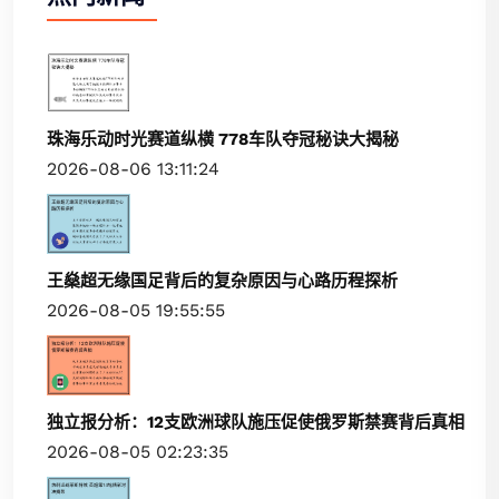
珠海乐动时光赛道纵横 778车队夺冠秘诀大揭秘
2026-08-06 13:11:24
王燊超无缘国足背后的复杂原因与心路历程探析
2026-08-05 19:55:55
独立报分析：12支欧洲球队施压促使俄罗斯禁赛背后真相
2026-08-05 02:23:35