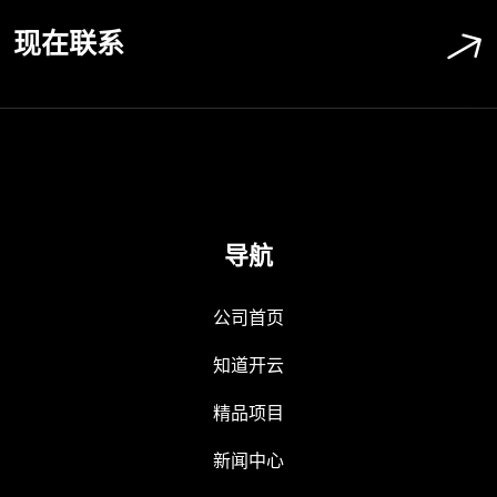
现在联系
导航
公司首页
知道开云
精品项目
新闻中心