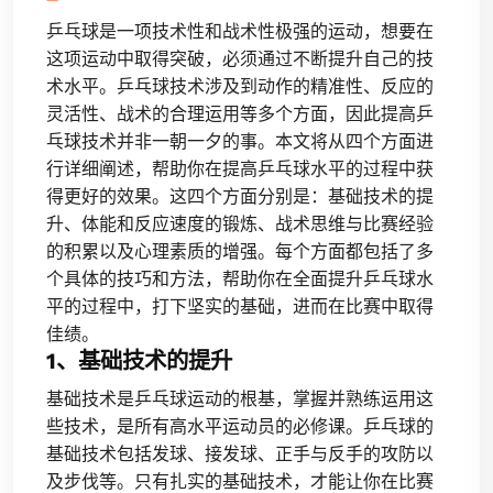
乒乓球是一项技术性和战术性极强的运动，想要在
这项运动中取得突破，必须通过不断提升自己的技
术水平。乒乓球技术涉及到动作的精准性、反应的
灵活性、战术的合理运用等多个方面，因此提高乒
乓球技术并非一朝一夕的事。本文将从四个方面进
行详细阐述，帮助你在提高乒乓球水平的过程中获
得更好的效果。这四个方面分别是：基础技术的提
升、体能和反应速度的锻炼、战术思维与比赛经验
的积累以及心理素质的增强。每个方面都包括了多
个具体的技巧和方法，帮助你在全面提升乒乓球水
平的过程中，打下坚实的基础，进而在比赛中取得
佳绩。
1、基础技术的提升
基础技术是乒乓球运动的根基，掌握并熟练运用这
些技术，是所有高水平运动员的必修课。乒乓球的
基础技术包括发球、接发球、正手与反手的攻防以
及步伐等。只有扎实的基础技术，才能让你在比赛