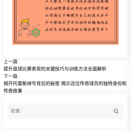
上一篇
提升篮球比赛表现的关键技巧与训练方法全面解析
下一篇
揭开托雷斯绰号背后的秘密 揭示这位传奇球员的独特身份和
传奇故事