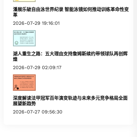
潘展乐破自由泳世界纪录 智能泳镜如何推动训练革命性变
革
2026-07-29 19:16:01
湖人重生之路：五大理由支持詹姆斯续约带领球队再创辉
煌
2026-07-29 02:09:17
深度解读法甲冠军百年演变轨迹与未来多元竞争格局全面
展望新趋势
2026-07-27 09:56:30