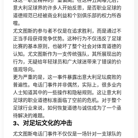
球这一职业精神的严重偏离。在这种丑闻曝光后，
意大利足球界的许多人开始反思，是否职业足球的
道德规范已经被商业利益和个别俱乐部的权力所吞
噬。
尤文图斯的参与者不仅是在追求胜利，而是通过不
正当手段获得竞争优势。这种行为不仅违反了足球
比赛的基本原则，也破坏了整个社会对体育道德的
认知。尤文图斯作为一支传统强队，其所展现出的
行为，无疑给年轻球员和广大球迷带来了错误的价
值观导向。
更为严重的是，这一事件暴露出意大利足坛腐败的
普遍性。电话门事件并非偶然，实际上，很多业内
人士知道其中的一些操作和隐秘规则。这让意大利
足球的职业道德标准面临了空前的危机。对于整个
足球行业来说，如何恢复道德与诚信成为了一个亟
待解决的难题。
3、对足坛文化的冲击
尤文图斯电话门事件不仅仅是一场针对一支球队的