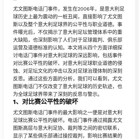
尤文图斯电话门事件，发生在2006年，是意大利足
球历史上最为震动的一桩丑闻，直接影响了尤文图
斯以及整个意大利足球界的公平性与职业道德。事
件曝光后，不仅揭示了意大利足坛管理体系中的重
大缺陷，也深刻影响了人们对于足球裁判、俱乐部
运营及道德标准的认知。本文将从四个方面详细探
讨电话门事件对意大利足球的深远影响，包括事件
对比赛公平性的破坏、对意大利足球职业道德的侵
蚀、对足坛文化的冲击以及对足球治理体制的深刻
反思。通过这些方面的分析，我们可以看到，尤文
图斯电话门不仅改变了意大利足球的历史轨迹，也
为全球足球界带来了深刻的反思与警示。
1、对比赛公平性的破坏
尤文图斯电话门事件的最大影响之一便是对意大利
足球比赛公平性的破坏。电话门事件通过揭露尤文
图斯高层与意大利足协、裁判等之间的密切联系，
显示了某些俱乐部通过操控裁判，影响比赛结果的