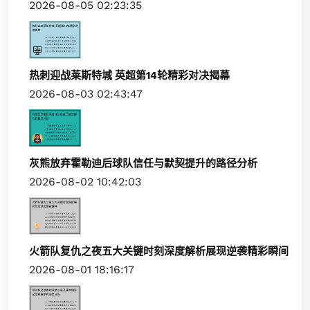
2026-08-05 02:23:35
热刺迎战莱斯特城 英超第14轮精彩对决揭幕
2026-08-03 02:43:47
灰熊放弃霍勒迪后球队信任与默契提升的路径分析
2026-08-02 10:42:03
火箭队复仇之夜五大关键时刻深度解析展现逆袭精彩瞬间
2026-08-01 18:16:17