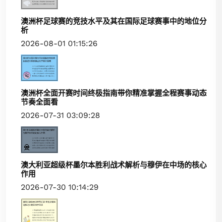
澳洲杯足球赛的竞技水平及其在国际足球赛事中的地位分
析
2026-08-01 01:15:26
澳洲杯全面开赛时间终极指南带你精准掌握全程赛事动态
节奏全面看
2026-07-31 03:09:28
澳大利亚超级杯墨尔本胜利战术解析与穆伊在中场的核心
作用
2026-07-30 10:14:29