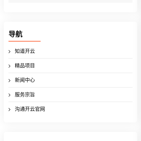
导航
知道开云
精品项目
新闻中心
服务宗旨
沟通开云官网