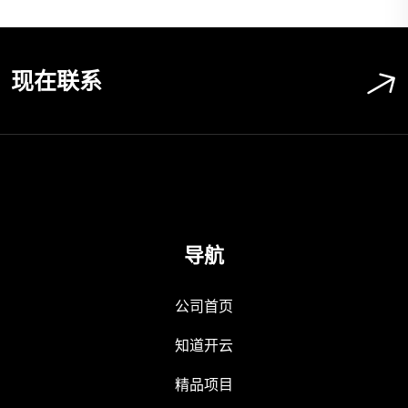
现在联系
导航
公司首页
知道开云
精品项目