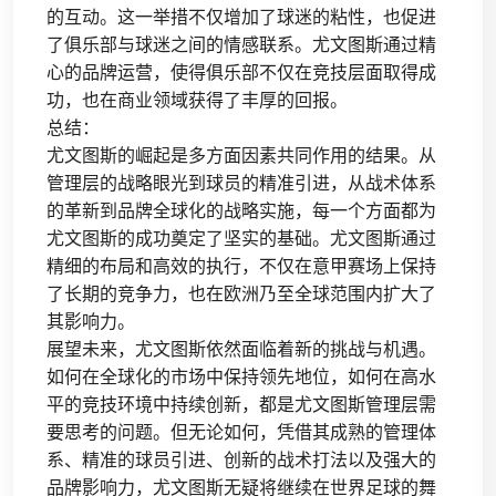
的互动。这一举措不仅增加了球迷的粘性，也促进
了俱乐部与球迷之间的情感联系。尤文图斯通过精
心的品牌运营，使得俱乐部不仅在竞技层面取得成
功，也在商业领域获得了丰厚的回报。
总结：
尤文图斯的崛起是多方面因素共同作用的结果。从
管理层的战略眼光到球员的精准引进，从战术体系
的革新到品牌全球化的战略实施，每一个方面都为
尤文图斯的成功奠定了坚实的基础。尤文图斯通过
精细的布局和高效的执行，不仅在意甲赛场上保持
了长期的竞争力，也在欧洲乃至全球范围内扩大了
其影响力。
展望未来，尤文图斯依然面临着新的挑战与机遇。
如何在全球化的市场中保持领先地位，如何在高水
平的竞技环境中持续创新，都是尤文图斯管理层需
要思考的问题。但无论如何，凭借其成熟的管理体
系、精准的球员引进、创新的战术打法以及强大的
品牌影响力，尤文图斯无疑将继续在世界足球的舞