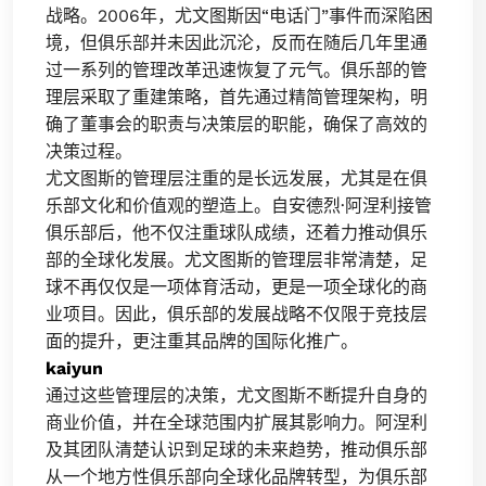
战略。2006年，尤文图斯因“电话门”事件而深陷困
境，但俱乐部并未因此沉沦，反而在随后几年里通
过一系列的管理改革迅速恢复了元气。俱乐部的管
理层采取了重建策略，首先通过精简管理架构，明
确了董事会的职责与决策层的职能，确保了高效的
决策过程。
尤文图斯的管理层注重的是长远发展，尤其是在俱
乐部文化和价值观的塑造上。自安德烈·阿涅利接管
俱乐部后，他不仅注重球队成绩，还着力推动俱乐
部的全球化发展。尤文图斯的管理层非常清楚，足
球不再仅仅是一项体育活动，更是一项全球化的商
业项目。因此，俱乐部的发展战略不仅限于竞技层
面的提升，更注重其品牌的国际化推广。
kaiyun
通过这些管理层的决策，尤文图斯不断提升自身的
商业价值，并在全球范围内扩展其影响力。阿涅利
及其团队清楚认识到足球的未来趋势，推动俱乐部
从一个地方性俱乐部向全球化品牌转型，为俱乐部