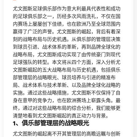
尤文图斯足球俱乐部作为意大利最具代表性和成功
的足球俱乐部之一，历经多次风雨洗礼，不仅在国
内赛场上屡屡创下佳绩，也在欧洲乃至全球范围内
赢得了广泛的声誉。尤文图斯的崛起，背后有着深
刻的战略布局与历史机遇。从俱乐部的管理层决策
到球员引进、战术体系的革新，再到品牌全球化的
战略布局，尤文图斯成功实现了由传统豪门到现代
足球强队的转型。本文将从四个方面，深入分析尤
文图斯崛起的五大战略布局与历史机遇，包括俱乐
部管理层的战略眼光、球员培养与引进的精准布
局、战术体系与技术革新、以及品牌全球化战略的
实施。通过这些战略措施，尤文图斯不仅保持了自
身在意甲的竞争力，也在欧洲赛场上崭露头角。最
终，通过对这些战略布局的综合分析，我们能够更
清楚地看到尤文图斯崛起的真正动力与背景。
1、俱乐部管理层的战略眼光
尤文图斯的崛起离不开其管理层的高瞻远瞩与创新