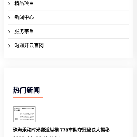
精品项目
新闻中心
服务宗旨
沟通开云官网
热门新闻
珠海乐动时光赛道纵横 778车队夺冠秘诀大揭秘