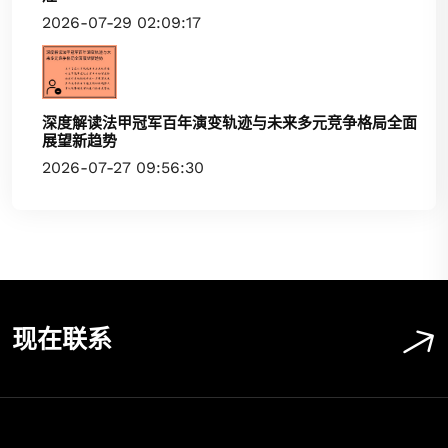
2026-07-29 02:09:17
深度解读法甲冠军百年演变轨迹与未来多元竞争格局全面
展望新趋势
2026-07-27 09:56:30
现在联系