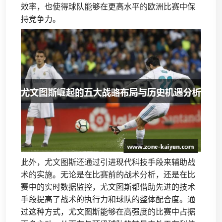
效率，也使得球队能够在更高水平的欧洲比赛中保
持竞争力。
此外，尤文图斯还通过引进现代科技手段来辅助战
术的实施。无论是在比赛前的战术分析，还是在比
赛中的实时数据监控，尤文图斯都借助先进的技术
手段提高了战术的执行力和球队的整体配合度。通
过这种方式，尤文图斯能够在高强度的比赛中占据