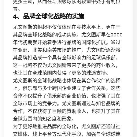
更多主动，从而在与顶级球队的较量中处于有利位
置。
4、品牌全球化战略的实施
尤文图斯的崛起不仅仅体现在竞技水平上，更在于
其品牌全球化战略的成功实施。尤文图斯早在2000
年代初期就开始着手进行品牌的国际化扩展。通过
在亚洲、北美和南美市场的推广，尤文图斯逐渐将
其品牌打造成一个具有全球影响力的足球俱乐部。
这一战略不仅为尤文图斯带来了更多的商业收入，
也让其在全球范围内获得了更多的球迷支持。
尤文图斯的全球化战略也体现在其合作伙伴的选择
上。俱乐部与多个跨国企业建立了合作关系，这些
合作不仅提升了俱乐部的商业价值，也增强了其在
全球市场上的竞争力。尤文图斯通过与知名品牌的
合作，不仅获得了巨额的赞助收入，也提升了其在
全球范围内的知名度和形象。
为了更好地推进品牌的全球化，尤文图斯还通过社
交媒体、线上平台等现代化手段，加强与全球球迷