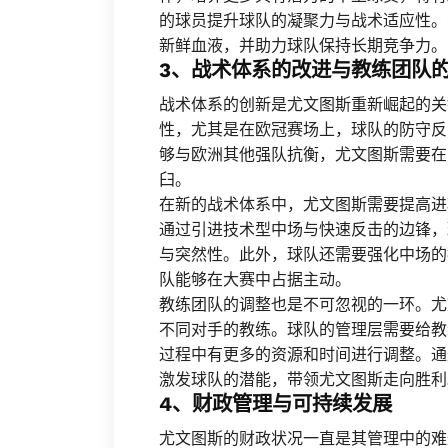
的球员提升球队的凝聚力与战术适应性。
新鲜血液，并助力球队保持长期竞争力。
3、战术体系的改进与教练团队
战术体系的创新是尤文图斯重新崛起的关
性，尤其是在欧冠赛场上，球队的防守反
够与欧洲其他强队抗衡，尤文图斯需要在
臼。
在新的战术体系中，尤文图斯需要提高进
通过引进技术型中场与快速反击的边锋，
与突然性。此外，球队还需要强化中场的
队能够在大赛中占据主动。
教练团队的调整也是不可忽视的一环。尤
不同对手的教练。球队的管理层需要给教
过程中有更多的资源和时间进行调整。通
激发球队的潜能，带领尤文图斯走向胜利
4、财政管理与可持续发展
尤文图斯的财政状况一直是其管理中的难