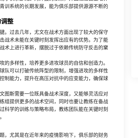
青训系统的长期发展，能为俱乐部提供源源不断的
的调整
键。过去几年，尤文在战术方面出现了较大的保守
击战术未能在关键时刻发挥出应有的优势。为了能
战术上进行革新，摆脱过于依赖传统防守反击的窠
攻的多样性，培养更多进攻球员的自信和创造力。
球队可以打破传统阵型的限制，增强进攻的多样性
控制能力，提升在高压对抗中的应变能力，确保球
文图斯需要一位既具备战术深度，又能够灵活应对
练组提供更多的战术空间，同时也要让教练在备战
过科学的训练与策略布局，教练团队能在关键时刻
。
题，尤其是在近年来的疫情影响下，俱乐部的财务