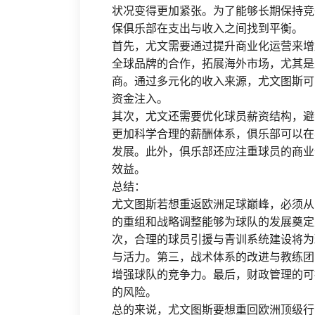
状况变得更加紧张。为了能够长期保持竞
保俱乐部在支出与收入之间找到平衡。
首先，尤文需要通过提升商业化运营来增
全球品牌的合作，拓展海外市场，尤其是
商。通过多元化的收入来源，尤文图斯可
资金注入。
其次，尤文还需要优化球员薪资结构，避
更加科学合理的薪酬体系，俱乐部可以在
发展。此外，俱乐部还应注重球员的商业
效益。
总结：
尤文图斯若想重返欧洲足球巅峰，必须从
的重组和战略调整能够为球队的发展奠定
次，合理的球员引援与青训系统建设将为
与活力。第三，战术体系的改进与教练团
增强球队的竞争力。最后，财政管理的可
的风险。
总的来说，尤文图斯要想重回欧洲顶级行