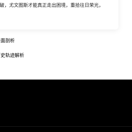
破，尤文图斯才能真正走出困境，重拾往日荣光，
全面剖析
历史轨迹解析