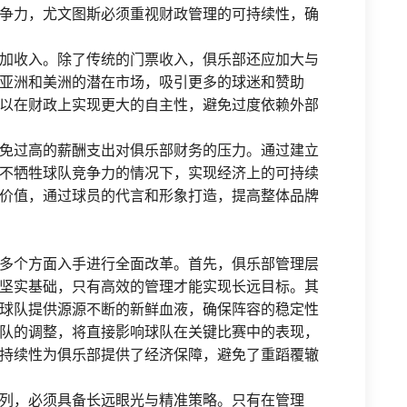
争力，尤文图斯必须重视财政管理的可持续性，确
加收入。除了传统的门票收入，俱乐部还应加大与
亚洲和美洲的潜在市场，吸引更多的球迷和赞助
以在财政上实现更大的自主性，避免过度依赖外部
免过高的薪酬支出对俱乐部财务的压力。通过建立
不牺牲球队竞争力的情况下，实现经济上的可持续
价值，通过球员的代言和形象打造，提高整体品牌
多个方面入手进行全面改革。首先，俱乐部管理层
坚实基础，只有高效的管理才能实现长远目标。其
球队提供源源不断的新鲜血液，确保阵容的稳定性
队的调整，将直接影响球队在关键比赛中的表现，
持续性为俱乐部提供了经济保障，避免了重蹈覆辙
列，必须具备长远眼光与精准策略。只有在管理