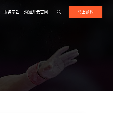
服务宗旨
沟通开云官网
马上预约