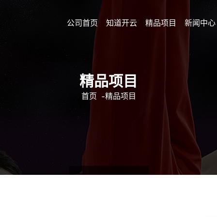
公司首页
知道开云
精品项目
新闻中心
精品项目
首页
-
精品项目