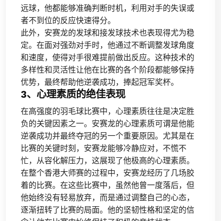
远球，他都能够准确判断时机，利用对手的失误或
者不到位的反应快速得分。
此外，安赛龙的发球和接发球技术也表现得尤为稳
定。在面对强劲对手时，他通过不断调整发球角度
和速度，使得对手很难提前做出反应。这种技术的
多样性和灵活性让他在比赛的各个阶段都能够保持
优势，最终帮助他逆袭成功，捧起冠军奖杯。
3、心理素质的绝佳表现
在高强度的羽毛球比赛中，心理素质往往是决定胜
负的关键因素之一。安赛龙的心理素质可谓是他能
逆袭成功并最终夺冠的另一个重要原因。尤其是在
比赛的关键时刻，安赛龙能够冷静应对，不慌不
忙，从容化解压力，这展现了他极高的心理素质。
在整个香港大师赛的过程中，安赛龙经历了几场胶
着的比赛。在这些比赛中，虽然他曾一度落后，但
他始终没有轻易放弃，而是通过调整自己的心态，
逐渐扭转了比赛的局面。他的坚韧性格和坚定的信