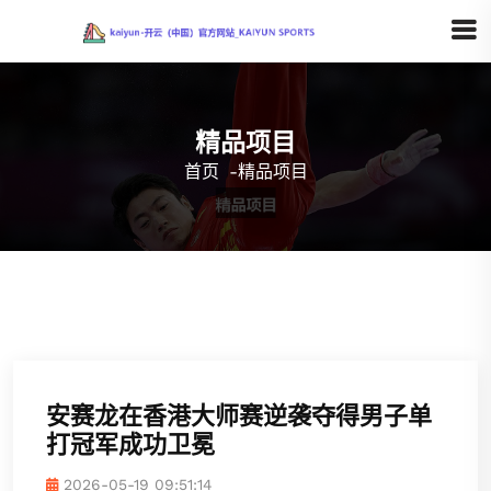
精品项目
首页
-
精品项目
安赛龙在香港大师赛逆袭夺得男子单
打冠军成功卫冕
2026-05-19 09:51:14