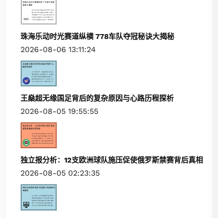
珠海乐动时光赛道纵横 778车队夺冠秘诀大揭秘
2026-08-06 13:11:24
王燊超无缘国足背后的复杂原因与心路历程探析
2026-08-05 19:55:55
独立报分析：12支欧洲球队施压促使俄罗斯禁赛背后真相
2026-08-05 02:23:35