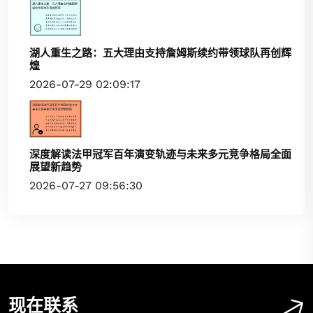
湖人重生之路：五大理由支持詹姆斯续约带领球队再创辉
煌
2026-07-29 02:09:17
深度解读法甲冠军百年演变轨迹与未来多元竞争格局全面
展望新趋势
2026-07-27 09:56:30
现在联系