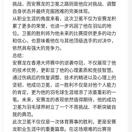
挑战，而安赛龙的卫冕之路则是他应对挑战、调整
自身状态并最终克服困难的完美体现。
从职业生涯的角度来看，这次卫冕不仅为安赛龙积
累了更多的荣誉，也进一步巩固了他在羽坛的地
位。卫冕的胜利将为他未来的比赛提供更多的动力
和信心，也意味着他在与其他顶级选手的对决中，
依然具有强大的竞争力。
总结：
安赛龙在香港大师赛中的逆袭夺冠，不仅展现了他
的技术优势，更彰显了他的心理素质和竞技智慧。
通过伤病后的恢复调整、技术的精进以及心理上的
坚韧，他成功卫冕，这一胜利不仅是对他个人能力
的肯定，更为他的羽毛球生涯增添了浓墨重彩的一
笔。未来，安赛龙的表现依然值得期待，他的成功
卫冕为羽毛球界树立了一个不畏挑战、不断突破自
我的典范。
此次卫冕不仅仅是一次体育赛事的胜利，更是安赛
龙职业生涯中的重要篇章。在这场艰难的比赛背