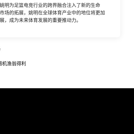
姚明为足篮电竞行业的跨界融合注入了新的生命
市场的拓展，姚明在全球体育产业中的地位将更加
展，成为未来体育发展的重要推动力。
路
借机渔翁得利