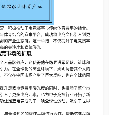
营，积极推动了电竞赛事与传统体育赛事的结合。
与体育结合的赛事平台，成功将电竞文化引入到更
野的产业生态链。这一举措，不仅提升了电竞赛事
高的关注度和媒体曝光。
电竞市场的扩展
个人品牌效应，这使得他在跨界进军足球、篮球和
引力。在全球化的商业环境下，姚明凭借其个人的
，不仅在中国市场产生了巨大反响，也在全球范围
提升足篮电竞赛事曝光度的同时，也推动了整个市
引入了更多电竞元素，也为电子竞技行业开拓了新
功让足篮电竞成为了一项全球性运动，吸引了世界
验，与全球知名的篮球品牌进行合作，借助这些品牌