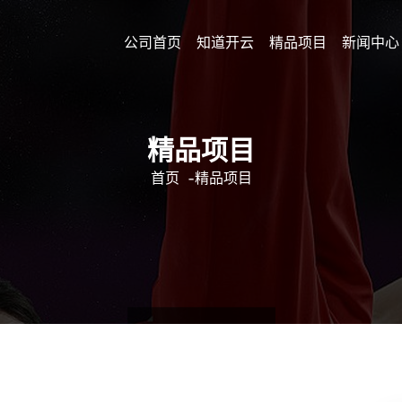
公司首页
知道开云
精品项目
新闻中心
精品项目
首页
-
精品项目