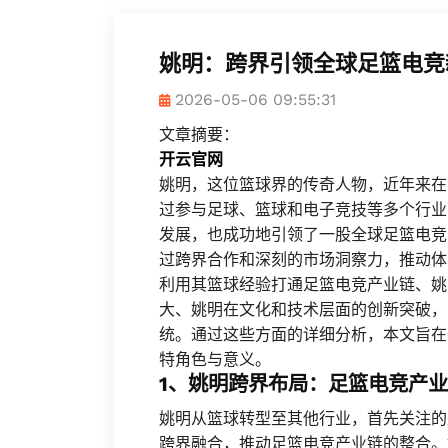
姚明：跨界引领全球足篮电竞
2026-05-06 09:55:31
文章摘要：
开云官网
姚明，这位篮球界的传奇人物，近年来在
过参与足球、篮球和电子竞技等多个行业
发展，也成功地引领了一股全球足篮电竞
过跨界合作和深刻的市场洞察力，推动体
利用其篮球经验打通足篮电竞产业链、姚
大、姚明在文化和技术层面的创新突破，
统。通过这些方面的详细分析，本文旨在
特角色与意义。
1、姚明跨界布局：足篮电竞产
姚明从篮球转型至其他行业，首先关注的
跨界融合，推动足篮电竞产业链的整合。