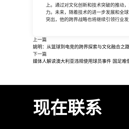
上。通过对文化创新和技术突破的推动，
力。未来，随着技术的进一步发展和全球
突出，他的跨界战略也将继续引领行业发
上一篇
姚明：从篮球到电竞的跨界探索与文化融合之
下一篇
媒体人解读澳大利亚违规使用球员事件 国足难
现在联系