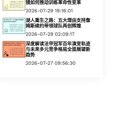
镜如何推动训练革命性变革
2026-07-29 19:16:01
湖人重生之路：五大理由支持詹
姆斯续约带领球队再创辉煌
2026-07-29 02:09:17
深度解读法甲冠军百年演变轨迹
与未来多元竞争格局全面展望新
趋势
2026-07-27 09:56:30